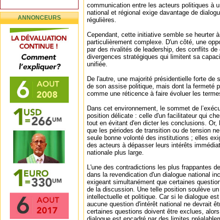
communication entre les acteurs politiques à 
national et régional exige davantage de dialog
ANNONCEURS
régulières.
Cependant, cette initiative semble se heurter 
particulièrement complexe. D'un côté, une opp
par des rivalités de leadership, des conflits de
divergences stratégiques qui limitent sa capaci
unifiée.
De l'autre, une majorité présidentielle forte de s
de son assise politique, mais dont la fermeté p
comme une réticence à faire évoluer les terme
Dans cet environnement, le sommet de l’exécu
position délicate : celle d'un facilitateur qui ch
tout en évitant d'en dicter les conclusions. Or, 
que les périodes de transition ou de tension ne
seule bonne volonté des institutions ; elles e
des acteurs à dépasser leurs intérêts immédiats
nationale plus large.
L'une des contradictions les plus frappantes de
dans la revendication d'un dialogue national inc
exigeant simultanément que certaines questio
de la discussion. Une telle position soulève 
intellectuelle et politique. Car si le dialogue e
aucune question d'intérêt national ne devrait êtr
certaines questions doivent être exclues, alors
dialogue est encadré par des limites préalable