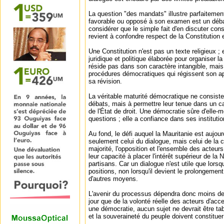
La question "des mandats" illustre parfaitement
favorable ou opposé à son examen est un débat
considérer que le simple fait d'en discuter con
revient à confondre respect de la Constitution e
Une Constitution n'est pas un texte religieux ; 
juridique et politique élaborée pour organiser la
réside pas dans son caractère intangible, mais 
procédures démocratiques qui régissent son app
sa révision.
La véritable maturité démocratique ne consiste 
débats, mais à permettre leur tenue dans un ca
de l'État de droit. Une démocratie sûre d'elle
questions ; elle a confiance dans ses instituti
Au fond, le défi auquel la Mauritanie est aujour
seulement celui du dialogue, mais celui de la 
majorité, l'opposition et l'ensemble des acteu
leur capacité à placer l'intérêt supérieur de la
partisans. Car un dialogue n'est utile que lorsq
positions, non lorsqu'il devient le prolongemen
d'autres moyens.
L'avenir du processus dépendra donc moins des 
jour que de la volonté réelle des acteurs d'acc
une démocratie, aucun sujet ne devrait être tab
et la souveraineté du peuple doivent constituer 