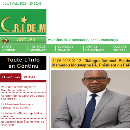
Jeu, 6 Août 2026 -
20:25:44
ACCUEIL
Vous êtes 4619 connecté(s) dont 0 membre(s)
SANTÉ
POLITIQUE
ECONOMIE
JUSTICE
CULTURE
HYGIÈNE
GÉNÉRALE
FINANCE
DÉMOCRATIE
SPORTS
11-06-2026 01:12 -
Dialogue National. Plaid
Mamadou Moustapha Bâ, Président du PA
/30 jours
+ Lus/7 jours
Pour une retraite digne en
Mauritanie : relever...
Aéroport de Nouakchott : baisse
des tarifs du...
La Mauritanie lance une
campagne de semis...
La mémoire effacée : quand la
mairie de...
Nouakchott face à la montée de
l’insécurité...