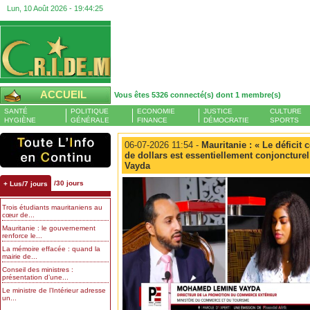
Lun, 10 Août 2026 -
19:44:26
ACCUEIL
Vous êtes 5326 connecté(s) dont 1 membre(s)
SANTÉ
POLITIQUE
ECONOMIE
JUSTICE
CULTURE
HYGIÈNE
GÉNÉRALE
FINANCE
DÉMOCRATIE
SPORTS
06-07-2026 11:54 -
Mauritanie : « Le déficit
de dollars est essentiellement conjonctur
Vayda
/30 jours
+ Lus/7 jours
Trois étudiants mauritaniens au
cœur de...
Mauritanie : le gouvernement
renforce le...
La mémoire effacée : quand la
mairie de...
Conseil des ministres :
présentation d’une...
Le ministre de l’Intérieur adresse
un...