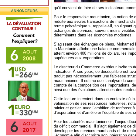
qu’il convient de faire de ses indicateurs com
ANNONCEURS
Pour le responsable mauritanien, la notion de
réduite aux seules transactions de marchandi
terme polysémique », rappelle-t-il, soulignant 
échanges de services, souvent moins visibles
déterminants dans les économies modernes.
S’agissant des échanges de biens, Mohamed 
la Mauritanie affiche une balance commerciale dé
atteint environ 400 millions de dollars, les im
supérieures aux exportations.
Le directeur du Commerce extérieur invite toutef
indicateur. À ses yeux, ce déséquilibre est ava
traduit pas nécessairement une faiblesse struc
mauritanienne. Il estime que l’analyse du comm
compte de la composition des importations, d
ainsi que des évolutions attendues des secteu
Cette lecture intervient dans un contexte où la
valorisation de ses ressources naturelles, no
minier et gazier, avec l’ambition de renforcer 
d’exportation et d’améliorer l’équilibre de ses 
Pour les autorités mauritaniennes, l’enjeu dépa
du déficit commercial. Il s’agit également de di
développer les services marchands et de renfor
l’économie afin d’accroître son intégration da