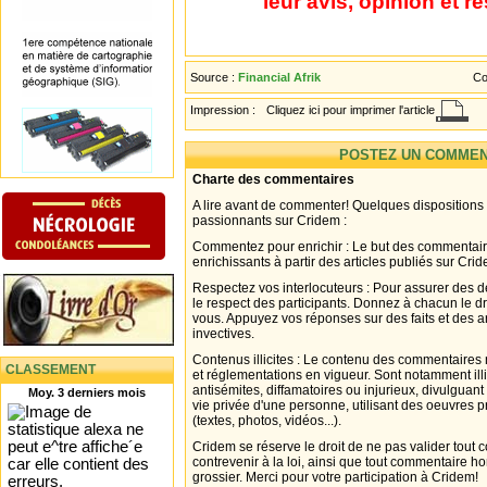
leur avis, opinion et r
Source :
Financial Afrik
Co
Impression :
Cliquez ici pour imprimer l'article
POSTEZ UN COMMEN
Charte des commentaires
A lire avant de commenter! Quelques dispositions
passionnants sur Cridem :
Commentez pour enrichir : Le but des commentair
enrichissants à partir des articles publiés sur Cri
Respectez vos interlocuteurs : Pour assurer des d
le respect des participants. Donnez à chacun le d
vous. Appuyez vos réponses sur des faits et des 
invectives.
Contenus illicites : Le contenu des commentaires n
CLASSEMENT
et réglementations en vigueur. Sont notamment illi
antisémites, diffamatoires ou injurieux, divulguant
Moy. 3 derniers mois
vie privée d'une personne, utilisant des oeuvres p
(textes, photos, vidéos...).
Cridem se réserve le droit de ne pas valider tout
contrevenir à la loi, ainsi que tout commentaire h
grossier. Merci pour votre participation à Cridem!