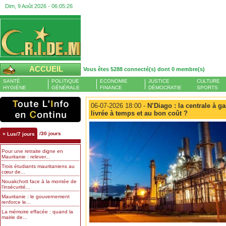
Dim, 9 Août 2026 -
06:05:26
ACCUEIL
Vous êtes 5288 connecté(s) dont 0 membre(s)
SANTÉ
POLITIQUE
ECONOMIE
JUSTICE
CULTURE
HYGIÈNE
GÉNÉRALE
FINANCE
DÉMOCRATIE
SPORTS
06-07-2026 18:00 -
N’Diago : la centrale à ga
livrée à temps et au bon coût ?
/30 jours
+ Lus/7 jours
Pour une retraite digne en
Mauritanie : relever...
Trois étudiants mauritaniens au
cœur de...
Nouakchott face à la montée de
l’insécurité...
Mauritanie : le gouvernement
renforce le...
La mémoire effacée : quand la
mairie de...