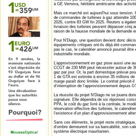
à GE Vernova, héritière américaine des activit
Mais ce marché est aujourd’hui sous tension.
de commandes de turbines à gaz atteindre 100
2026, contre 83 GW fin 2025. Reuters a égalem
livraison des turbines peuvent dépasser cinq an
raison de la hausse mondiale de la demande en
Pour N’Diago, une question devient donc décisi
équipements critiques ont-ils déjà été comman
pas le cas, le calendrier annoncé pourrait être 
industrielle mondiale.
L’approvisionnement en gaz pose aussi une aut
CCGT de 230 MW peut nécessiter autour de 30
gaz par jour. Or, la part domestique prévue pou
1 de GTA est estimée à environ 35 millions de 
marge paraît donc limitée. Le contrat prévoit-i
d’interruption de l’approvisionnement depuis G
La réussite du projet N’Diago ne se jouera don
signature. Elle dépendra de six réponses concr
PPA, le coût du gaz livré à la centrale, le mod
réservation effective des turbines, le calendrie
l’existence d’un plan d’approvisionnement altern
Sans ces éléments, le projet reste stratégique
d’ombre demeurent sur sa bancabilité, son calen
système électrique mauritanien.