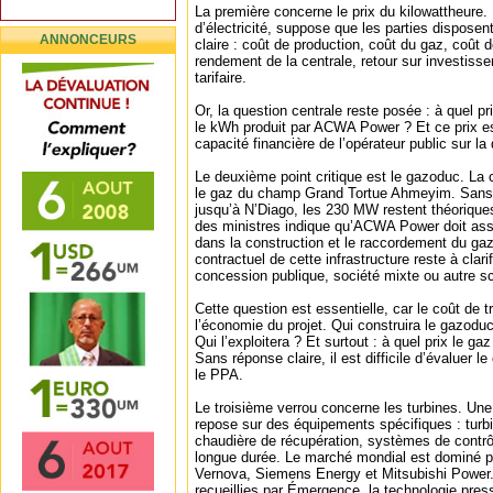
La première concerne le prix du kilowattheure.
d’électricité, suppose que les parties dispos
ANNONCEURS
claire : coût de production, coût du gaz, coût 
rendement de la centrale, retour sur investisse
tarifaire.
Or, la question centrale reste posée : à quel 
le kWh produit par ACWA Power ? Et ce prix es
capacité financière de l’opérateur public sur la
Le deuxième point critique est le gazoduc. La c
le gaz du champ Grand Tortue Ahmeyim. Sans 
jusqu’à N’Diago, les 230 MW restent théoriqu
des ministres indique qu’ACWA Power doit assi
dans la construction et le raccordement du ga
contractuel de cette infrastructure reste à cla
concession publique, société mixte ou autre 
Cette question est essentielle, car le coût de t
l’économie du projet. Qui construira le gazoduc
Qui l’exploitera ? Et surtout : à quel prix le gaz 
Sans réponse claire, il est difficile d’évaluer 
le PPA.
Le troisième verrou concerne les turbines. Un
repose sur des équipements spécifiques : turbi
chaudière de récupération, systèmes de contrô
longue durée. Le marché mondial est dominé pa
Vernova, Siemens Energy et Mitsubishi Power.
recueillies par Émergence, la technologie press