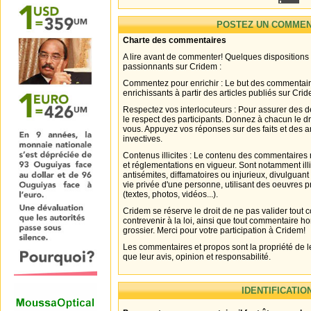
POSTEZ UN COMMEN
Charte des commentaires
A lire avant de commenter! Quelques dispositions
passionnants sur Cridem :
Commentez pour enrichir : Le but des commentair
enrichissants à partir des articles publiés sur Cri
Respectez vos interlocuteurs : Pour assurer des d
le respect des participants. Donnez à chacun le d
vous. Appuyez vos réponses sur des faits et des 
invectives.
Contenus illicites : Le contenu des commentaires n
et réglementations en vigueur. Sont notamment illi
antisémites, diffamatoires ou injurieux, divulguant
vie privée d'une personne, utilisant des oeuvres p
(textes, photos, vidéos...).
Cridem se réserve le droit de ne pas valider tout
contrevenir à la loi, ainsi que tout commentaire h
grossier. Merci pour votre participation à Cridem!
Les commentaires et propos sont la propriété de l
que leur avis, opinion et responsabilité.
IDENTIFICATIO