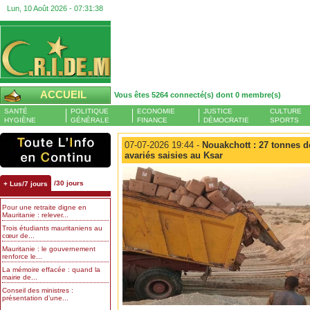
Lun, 10 Août 2026 -
07:31:39
ACCUEIL
Vous êtes 5264 connecté(s) dont 0 membre(s)
SANTÉ
POLITIQUE
ECONOMIE
JUSTICE
CULTURE
HYGIÈNE
GÉNÉRALE
FINANCE
DÉMOCRATIE
SPORTS
07-07-2026 19:44 -
Nouakchott : 27 tonnes de
avariés saisies au Ksar
/30 jours
+ Lus/7 jours
Pour une retraite digne en
Mauritanie : relever...
Trois étudiants mauritaniens au
cœur de...
Mauritanie : le gouvernement
renforce le...
La mémoire effacée : quand la
mairie de...
Conseil des ministres :
présentation d’une...