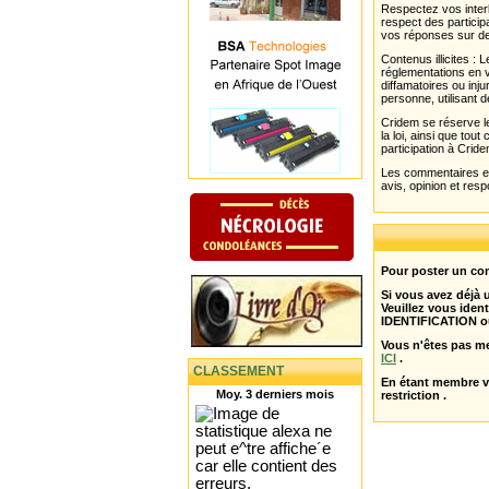
Respectez vos interl
respect des partici
vos réponses sur de
Contenus illicites :
réglementations en v
diffamatoires ou inju
personne, utilisant d
Cridem se réserve le
la loi, ainsi que to
participation à Cride
Les commentaires et 
avis, opinion et resp
Pour poster un com
Si vous avez déjà
Veuillez vous ident
IDENTIFICATION o
Vous n'êtes pas m
ICI
.
CLASSEMENT
En étant membre 
Moy. 3 derniers mois
restriction .