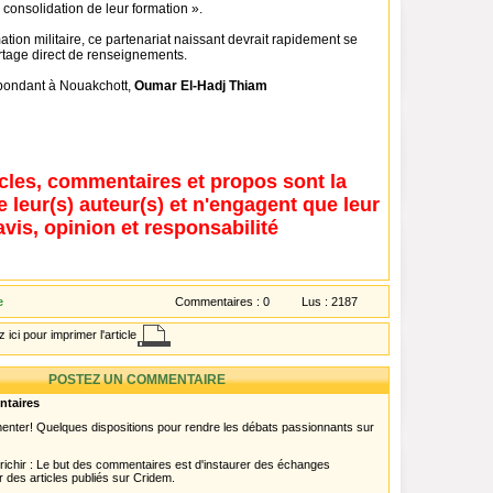
consolidation de leur formation ».
ation militaire, ce partenariat naissant devrait rapidement se
rtage direct de renseignements.
pondant à Nouakchott,
Oumar El-Hadj Thiam
icles, commentaires et propos sont la
e leur(s) auteur(s) et n'engagent que leur
avis, opinion et responsabilité
e
Commentaires :
0
Lus :
2187
 ici pour imprimer l'article
POSTEZ UN COMMENTAIRE
ntaires
menter! Quelques dispositions pour rendre les débats passionnants sur
chir : Le but des commentaires est d'instaurer des échanges
r des articles publiés sur Cridem.