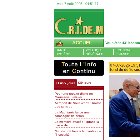
Ven, 7 Août 2026 -
04:51:18
ACCUEIL
Vous êtes 4319 conn
SANTÉ
POLITIQUE
ECONOMIE
HYGIÈNE
GÉNÉRALE
FINANCE
07-07-2026 19:51
fond de défis sé
/30 jours
+ Lus/7 jours
Pour une retraite digne en
Mauritanie : relever...
Aéroport de Nouakchott : baisse
des tarifs du...
La Mauritanie lance une
campagne de semis...
La mémoire effacée : quand la
mairie de...
Nouakchott face à la montée de
l’insécurité...