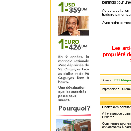
béninois pour une 
Au-delà de la form
traduire par un pa
Avec notre corres
Les art
propriété d
Source :
RFI Afriqu
Impression :
Cliquez
Charte des comme
A lire avant de com
Cridem :
Commentez pour enri
enrichissants à parti