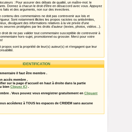
ocuteurs : Pour assurer des débats de qualité, un maître-mot: le
pants. Donnez à chacun le droit d'être en désaccord avec vous. Appuyez
s faits et des arguments, non sur des invectives.
 Le contenu des commentaires ne doit pas contrevenir aux lois et
igueur. Sont notamment illicites les propos racistes ou antisémites,
rieux, divulguant des informations relatives à la vie privée d'une
es oeuvres protégées par les droits d'auteur (textes, photos, vidéos...).
 droit de ne pas valider tout commentaire susceptible de contrevenir à
ut commentaire hors-sujet, promotionnel ou grossier. Merci pour votre
m!
propos sont la propriété de leur(s) auteur(s) et n'engagent que leur
onsabilité.
IDENTIFICATION
mentaire il faut être membre .
 un accès membre .
ifier sur la page d'accueil en haut à droite dans la partie
u bien
Cliquez ICI
.
embre . Vous pouvez vous enregistrer gratuitement en
Cliquant
vous accèderez à TOUS les espaces de CRIDEM sans aucune