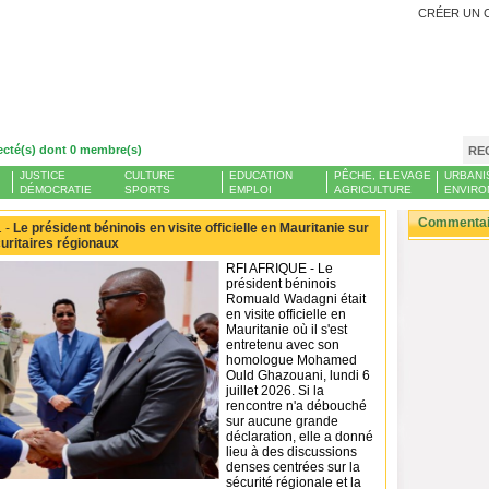
CRÉER UN 
ecté(s) dont 0 membre(s)
RE
JUSTICE
CULTURE
EDUCATION
PÊCHE, ELEVAGE
URBANI
DÉMOCRATIE
SPORTS
EMPLOI
AGRICULTURE
ENVIRO
Commentair
 -
Le président béninois en visite officielle en Mauritanie sur
curitaires régionaux
RFI AFRIQUE - Le
président béninois
Romuald Wadagni était
en visite officielle en
Mauritanie où il s'est
entretenu avec son
homologue Mohamed
Ould Ghazouani, lundi 6
juillet 2026. Si la
rencontre n'a débouché
sur aucune grande
déclaration, elle a donné
lieu à des discussions
denses centrées sur la
sécurité régionale et la