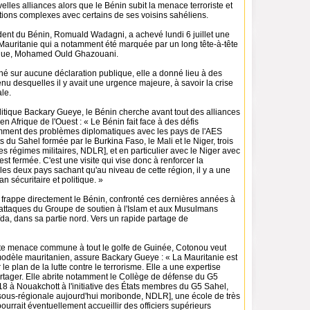
lles alliances alors que le Bénin subit la menace terroriste et
ations complexes avec certains de ses voisins sahéliens.
ent du Bénin, Romuald Wadagni, a achevé lundi 6 juillet une
en Mauritanie qui a notamment été marquée par un long tête-à-tête
gue, Mohamed Ould Ghazouani.
hé sur aucune déclaration publique, elle a donné lieu à des
u desquelles il y avait une urgence majeure, à savoir la crise
ale.
litique Backary Gueye, le Bénin cherche avant tout des alliances
en Afrique de l'Ouest : « Le Bénin fait face à des défis
amment des problèmes diplomatiques avec les pays de l'AES
ts du Sahel formée par le Burkina Faso, le Mali et le Niger, trois
es régimes militaires, NDLR], et en particulier avec le Niger avec
 est fermée. C'est une visite qui vise donc à renforcer la
les deux pays sachant qu'au niveau de cette région, il y a une
lan sécuritaire et politique. »
i frappe directement le Bénin, confronté ces dernières années à
ttaques du Groupe de soutien à l'Islam et aux Musulmans
aïda, dans sa partie nord. Vers un rapide partage de
te menace commune à tout le golfe de Guinée, Cotonou veut
modèle mauritanien, assure Backary Gueye : « La Mauritanie est
 le plan de la lutte contre le terrorisme. Elle a une expertise
artager. Elle abrite notamment le Collège de défense du G5
8 à Nouakchott à l'initiative des États membres du G5 Sahel,
sous-régionale aujourd'hui moribonde, NDLR], une école de très
pourrait éventuellement accueillir des officiers supérieurs