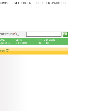
COMPTE
S'IDENTIFIER
PROPOSER UN ARTICLE
CHERCHER
SME
ISLAM
FAITS DIVERS
NNEMENT
RELIGION
INSOLITE
es (0)