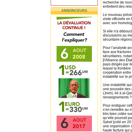
recherche de nouve
entretient des rel
ANNONCEURS
Le nouveau présid
visite officielle 
avec son homolo
Si elle n'a débouc
discussions au men
sécuritaire région
Pour l’analyste po
face aux fractures 
sécuritaires, not
[l'Alliance des Éta
pays dirigés par d
lequel la frontière
coopération entre 
instabilité sur le p
Une instabilité qu
une poussée des a
(Jnim), lié à al-Q
renseignements ?
Pour endiguer cet
s’en remettre au 
très bien cotée sur
qu’elle pourrait p
Sahel [créé en 201
une organisation 
haute facture qui 