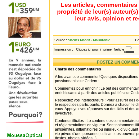
Les articles, commentaires 
propriété de leur(s) auteur(s
leur avis, opinion et r
Source :
Shems Maarif - Mauritanie
Co
Impression :
Cliquez ici pour imprimer l'article
POSTEZ UN COMMEN
Charte des commentaires
A lire avant de commenter! Quelques dispositions
passionnants sur Cridem :
Commentez pour enrichir : Le but des commentair
enrichissants à partir des articles publiés sur Cri
Respectez vos interlocuteurs : Pour assurer des d
le respect des participants. Donnez à chacun le d
vous. Appuyez vos réponses sur des faits et des 
invectives.
Contenus illicites : Le contenu des commentaires n
et réglementations en vigueur. Sont notamment illi
antisémites, diffamatoires ou injurieux, divulguant
vie privée d'une personne, utilisant des oeuvres p
(textes, photos, vidéos...).