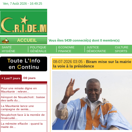
Ven, 7 Août 2026 -
16:49:26
ACCUEIL
Vous êtes 5439 connecté(s) dont 0 membre(s)
SANTÉ
POLITIQUE
ECONOMIE
JUSTICE
CULTURE
HYGIÈNE
GÉNÉRALE
FINANCE
DÉMOCRATIE
SPORTS
08-07-2026 03:05 -
Biram mise sur la mairie
la voie à la présidence
/30 jours
+ Lus/7 jours
Pour une retraite digne en
Mauritanie : relever...
Aéroport de Nouakchott : baisse
des tarifs du...
La Mauritanie lance une
campagne de semis...
Nouakchott face à la montée de
l’insécurité...
La mémoire effacée : quand la
mairie de...