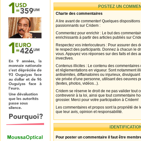
POSTEZ UN COMMEN
Charte des commentaires
A lire avant de commenter! Quelques dispositions
passionnants sur Cridem :
Commentez pour enrichir : Le but des commentair
enrichissants à partir des articles publiés sur Cri
Respectez vos interlocuteurs : Pour assurer des d
le respect des participants. Donnez à chacun le d
vous. Appuyez vos réponses sur des faits et des 
invectives.
Contenus illicites : Le contenu des commentaires n
et réglementations en vigueur. Sont notamment illi
antisémites, diffamatoires ou injurieux, divulguant
vie privée d'une personne, utilisant des oeuvres p
(textes, photos, vidéos...).
Cridem se réserve le droit de ne pas valider tout
contrevenir à la loi, ainsi que tout commentaire h
grossier. Merci pour votre participation à Cridem!
Les commentaires et propos sont la propriété de l
que leur avis, opinion et responsabilité.
IDENTIFICATIO
Pour poster un commentaire il faut être membre