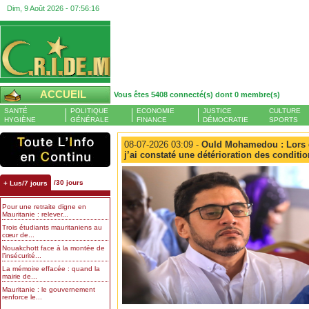
Dim, 9 Août 2026 -
07:56:17
ACCUEIL
Vous êtes 5408 connecté(s) dont 0 membre(s)
SANTÉ
POLITIQUE
ECONOMIE
JUSTICE
CULTURE
HYGIÈNE
GÉNÉRALE
FINANCE
DÉMOCRATIE
SPORTS
08-07-2026 03:09 -
Ould Mohamedou : Lors d
j’ai constaté une détérioration des conditio
/30 jours
+ Lus/7 jours
Pour une retraite digne en
Mauritanie : relever...
Trois étudiants mauritaniens au
cœur de...
Nouakchott face à la montée de
l’insécurité...
La mémoire effacée : quand la
mairie de...
Mauritanie : le gouvernement
renforce le...