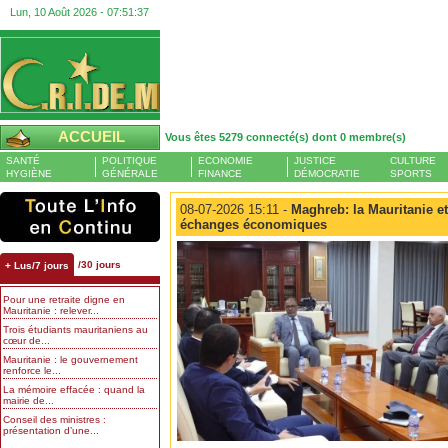
Lun, 10 Août 2026 -
07:51:38
ACCUEIL
Vous êtes 5279 connecté(s) dont 0 membre(s)
SANTÉ
POLITIQUE
ECONOMIE
JUSTICE
CULTURE
HYGIÈNE
GÉNÉRALE
FINANCE
DÉMOCRATIE
SPORTS
08-07-2026 15:11 -
Maghreb: la Mauritanie et
échanges économiques
/30 jours
+ Lus/7 jours
Pour une retraite digne en
Mauritanie : relever...
Trois étudiants mauritaniens au
cœur de...
Mauritanie : le gouvernement
renforce le...
La mémoire effacée : quand la
mairie de...
Conseil des ministres :
présentation d’une...