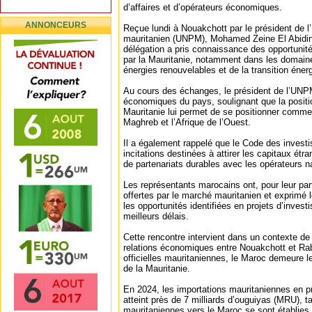
d’affaires et d’opérateurs économiques.
ANNONCEURS
Reçue lundi à Nouakchott par le président de l
mauritanien (UNPM), Mohamed Zeine El Abidi
délégation a pris connaissance des opportunité
par la Mauritanie, notamment dans les domaines
énergies renouvelables et de la transition éner
Au cours des échanges, le président de l’UNP
économiques du pays, soulignant que la positi
Mauritanie lui permet de se positionner comme 
Maghreb et l’Afrique de l’Ouest.
Il a également rappelé que le Code des invest
incitations destinées à attirer les capitaux étra
de partenariats durables avec les opérateurs n
Les représentants marocains ont, pour leur par
offertes par le marché mauritanien et exprimé l
les opportunités identifiées en projets d’inves
meilleurs délais.
Cette rencontre intervient dans un contexte de
relations économiques entre Nouakchott et Rab
officielles mauritaniennes, le Maroc demeure le
de la Mauritanie.
En 2024, les importations mauritaniennes en
atteint près de 7 milliards d’ouguiyas (MRU), t
mauritaniennes vers le Maroc se sont établies 