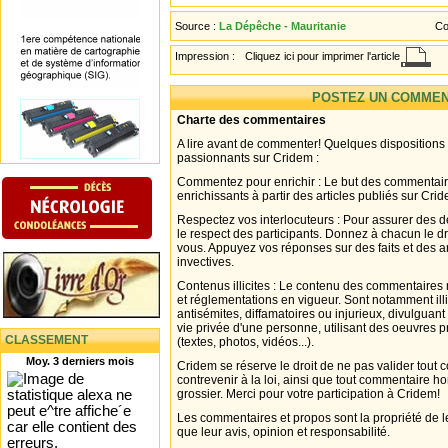
Source :
La Dépêche - Mauritanie
Co
Impression :
Cliquez ici pour imprimer l'article
POSTEZ UN COMMEN
Charte des commentaires
A lire avant de commenter! Quelques dispositions
passionnants sur Cridem :
Commentez pour enrichir : Le but des commentair
enrichissants à partir des articles publiés sur Cri
Respectez vos interlocuteurs : Pour assurer des d
le respect des participants. Donnez à chacun le d
vous. Appuyez vos réponses sur des faits et des 
invectives.
Contenus illicites : Le contenu des commentaires n
et réglementations en vigueur. Sont notamment illi
antisémites, diffamatoires ou injurieux, divulguant
vie privée d'une personne, utilisant des oeuvres p
CLASSEMENT
(textes, photos, vidéos...).
Moy. 3 derniers mois
Cridem se réserve le droit de ne pas valider tout
contrevenir à la loi, ainsi que tout commentaire h
grossier. Merci pour votre participation à Cridem!
Les commentaires et propos sont la propriété de l
que leur avis, opinion et responsabilité.