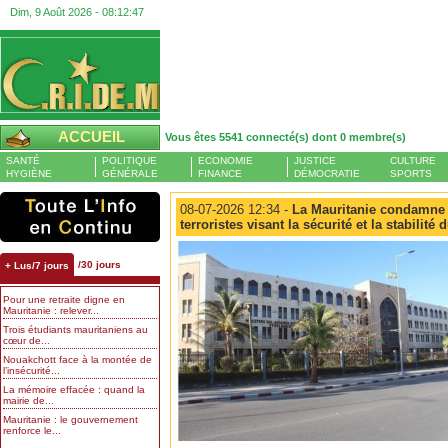
Dim, 9 Août 2026 -
08:12:47
ACCUEIL
Vous êtes 5541 connecté(s) dont 0 membre(s)
SANTÉ
POLITIQUE
ECONOMIE
JUSTICE
CULTURE
HYGIÈNE
GÉNÉRALE
FINANCE
DÉMOCRATIE
SPORTS
08-07-2026 12:34 -
La Mauritanie condamne 
terroristes visant la sécurité et la stabili
/30 jours
+ Lus/7 jours
Pour une retraite digne en
Mauritanie : relever...
Trois étudiants mauritaniens au
cœur de...
Nouakchott face à la montée de
l’insécurité...
La mémoire effacée : quand la
mairie de...
Mauritanie : le gouvernement
renforce le...