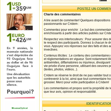
POSTEZ UN COMMEN
Charte des commentaires
A lire avant de commenter! Quelques dispositions
passionnants sur Cridem :
Commentez pour enrichir : Le but des commentair
enrichissants à partir des articles publiés sur Cri
Respectez vos interlocuteurs : Pour assurer des d
le respect des participants. Donnez à chacun le d
vous. Appuyez vos réponses sur des faits et des 
invectives.
Contenus illicites : Le contenu des commentaires n
et réglementations en vigueur. Sont notamment illi
antisémites, diffamatoires ou injurieux, divulguant
vie privée d'une personne, utilisant des oeuvres p
(textes, photos, vidéos...).
Cridem se réserve le droit de ne pas valider tout
contrevenir à la loi, ainsi que tout commentaire h
grossier. Merci pour votre participation à Cridem!
Les commentaires et propos sont la propriété de l
que leur avis, opinion et responsabilité.
IDENTIFICATIO