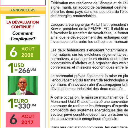
Fédération mauritanienne de l’énergie et de l’
signé, mardi, un accord de partenariat destiné 
ANNONCEURS
entre les deux pays dans les secteurs de l’élect
des énergies renouvelables.
L’accord a été signé par Ali El Harti, présiden
Kewar, président de la FEMEELEC. Il établit un
à favoriser le transfert de savoir-faire, la forma
ainsi que le développement des échanges com
investissements entre les entreprises marocai
Les deux fédérations s’engagent notamment à
informations sur les évolutions réglementaires
normatives, à partager leurs études sectorielle
opportunités d’affaires et à organiser des webi
conférences et missions économiques entre l
Le partenariat prévoit également la mise en p
l’encouragement du transfert de technologies et
communs d’innovation afin d’accompagner la tra
développement industriel des deux marchés.
À cette occasion, le ministre mauritanien de l’
Mohamed Ould Khaled, a salué une convention q
commune de renforcer les échanges d’expertise
compétitifs des systèmes énergétiques des deu
secteur privé constitue désormais un acteur es
de la souveraineté énergétique régionale.
Dans leur déclaration commune, les deux fédéra