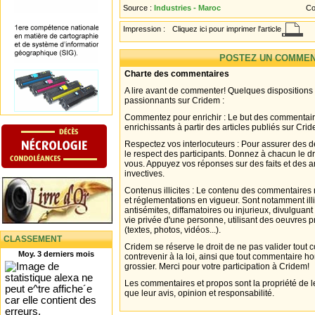
Source :
Industries - Maroc
Co
Impression :
Cliquez ici pour imprimer l'article
POSTEZ UN COMMEN
Charte des commentaires
A lire avant de commenter! Quelques dispositions
passionnants sur Cridem :
Commentez pour enrichir : Le but des commentair
enrichissants à partir des articles publiés sur Cri
Respectez vos interlocuteurs : Pour assurer des d
le respect des participants. Donnez à chacun le d
vous. Appuyez vos réponses sur des faits et des 
invectives.
Contenus illicites : Le contenu des commentaires n
et réglementations en vigueur. Sont notamment illi
antisémites, diffamatoires ou injurieux, divulguant
vie privée d'une personne, utilisant des oeuvres p
(textes, photos, vidéos...).
CLASSEMENT
Cridem se réserve le droit de ne pas valider tout
Moy. 3 derniers mois
contrevenir à la loi, ainsi que tout commentaire h
grossier. Merci pour votre participation à Cridem!
Les commentaires et propos sont la propriété de l
que leur avis, opinion et responsabilité.