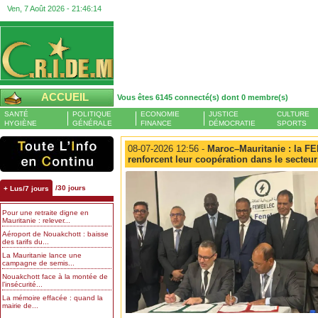
Ven, 7 Août 2026 -
21:46:15
ACCUEIL
Vous êtes 6145 connecté(s) dont 0 membre(s)
SANTÉ
POLITIQUE
ECONOMIE
JUSTICE
CULTURE
HYGIÈNE
GÉNÉRALE
FINANCE
DÉMOCRATIE
SPORTS
08-07-2026 12:56 -
Maroc–Mauritanie : la 
renforcent leur coopération dans le secteur
/30 jours
+ Lus/7 jours
Pour une retraite digne en
Mauritanie : relever...
Aéroport de Nouakchott : baisse
des tarifs du...
La Mauritanie lance une
campagne de semis...
Nouakchott face à la montée de
l’insécurité...
La mémoire effacée : quand la
mairie de...