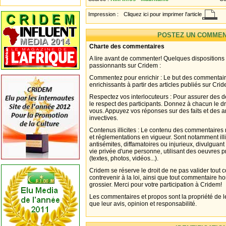
Impression :
Cliquez ici pour imprimer l'article
POSTEZ UN COMMEN
Charte des commentaires
A lire avant de commenter! Quelques dispositions
passionnants sur Cridem :
Commentez pour enrichir : Le but des commentair
enrichissants à partir des articles publiés sur Cri
Respectez vos interlocuteurs : Pour assurer des d
le respect des participants. Donnez à chacun le d
vous. Appuyez vos réponses sur des faits et des 
invectives.
Contenus illicites : Le contenu des commentaires n
et réglementations en vigueur. Sont notamment illi
antisémites, diffamatoires ou injurieux, divulguant
vie privée d'une personne, utilisant des oeuvres p
(textes, photos, vidéos...).
Cridem se réserve le droit de ne pas valider tout
contrevenir à la loi, ainsi que tout commentaire h
grossier. Merci pour votre participation à Cridem!
Les commentaires et propos sont la propriété de l
que leur avis, opinion et responsabilité.