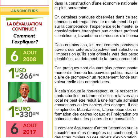
dans la construction d’une économie nationale
et plus souveraine.
ANNONCEURS
Or, certaines pratiques observées dans ce sect
sérieuses interrogations. Le recrutement du per
sur la compétence, l’expérience et le mérite, s
considérations étrangères aux critères professi
clientélisme, favoritisme ou réseaux d’influenc
Dans certains cas, les recrutements paraissen
travers des critères subjectivement sélectionn
l’impression qu’ils sont orientés vers des per
identifiées, au détriment de la transparence et
Ces pratiques sont d’autant plus préoccupantes
moment même où les pouvoirs publics mauritan
claire de promouvoir un recrutement fondé sur l
valeur réelle des compétences.
À cela s’ajoute le non-respect, ou le respect in
contractuelles, notamment celles relatives au 
local ne peut être réduit à une formule administ
conventions ou les cahiers des charges. Il doi
l’emploi des Mauritaniens, la promotion des ent
formation des cadres locaux et l’intégration 
nationales dans les postes de responsabilité.
Il convient également d’attirer l’attention sur l
sociétés minières étrangères qui continuent, d
des titres miniers ou des projets d’exploitatio