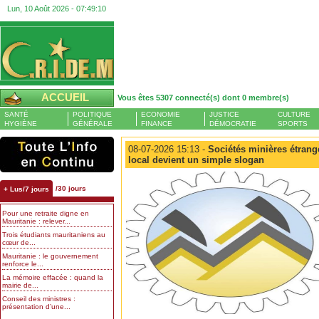
Lun, 10 Août 2026 -
07:49:10
ACCUEIL
Vous êtes 5307 connecté(s) dont 0 membre(s)
SANTÉ
POLITIQUE
ECONOMIE
JUSTICE
CULTURE
HYGIÈNE
GÉNÉRALE
FINANCE
DÉMOCRATIE
SPORTS
08-07-2026 15:13 -
Sociétés minières étrang
local devient un simple slogan
/30 jours
+ Lus/7 jours
Pour une retraite digne en
Mauritanie : relever...
Trois étudiants mauritaniens au
cœur de...
Mauritanie : le gouvernement
renforce le...
La mémoire effacée : quand la
mairie de...
Conseil des ministres :
présentation d’une...