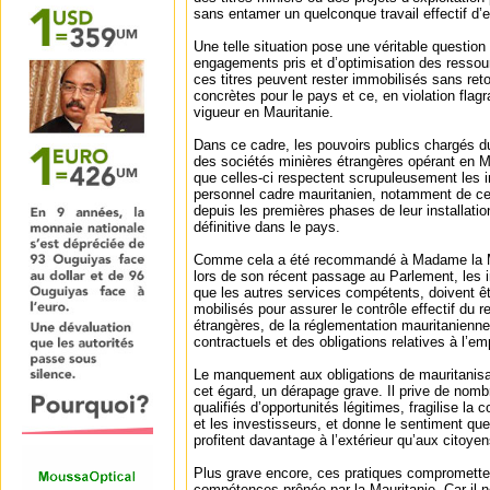
sans entamer un quelconque travail effectif d’e
Une telle situation pose une véritable question
engagements pris et d’optimisation des ressou
ces titres peuvent rester immobilisés sans r
concrètes pour le pays et ce, en violation flag
vigueur en Mauritanie.
Dans ce cadre, les pouvoirs publics chargés du
des sociétés minières étrangères opérant en Ma
que celles-ci respectent scrupuleusement les in
personnel cadre mauritanien, notamment de c
depuis les premières phases de leur installatio
définitive dans le pays.
Comme cela a été recommandé à Madame la Mi
lors de son récent passage au Parlement, les i
que les autres services compétents, doivent êt
mobilisés pour assurer le contrôle effectif du r
étrangères, de la réglementation mauritanienn
contractuels et des obligations relatives à l’emp
Le manquement aux obligations de mauritanisat
cet égard, un dérapage grave. Il prive de nom
qualifiés d’opportunités légitimes, fragilise la 
et les investisseurs, et donne le sentiment que
profitent davantage à l’extérieur qu’aux citoye
Plus grave encore, ces pratiques compromettent
compétences prônée par la Mauritanie. Car il ne