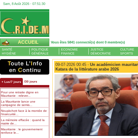
Sam, 8 Août 2026 -
07:51:31
ACCUEIL
Vous êtes 5841 connecté(s) dont 0 membre(s)
SANTÉ
POLITIQUE
ECONOMIE
JUSTICE
CULTURE
HYGIÈNE
GÉNÉRALE
FINANCE
DÉMOCRATIE
SPORTS
09-07-2026 00:45 -
Un académicien mauritan
Katara de la littérature arabe 2026
/30 jours
+ Lus/7 jours
Pour une retraite digne en
Mauritanie : relever...
La Mauritanie lance une
campagne de semis...
Nouakchott face à la montée de
l’insécurité...
La mémoire effacée : quand la
mairie de...
Mauritanie : le gouvernement
renforce le...