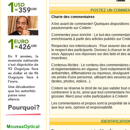
POSTEZ UN COMMEN
Charte des commentaires
A lire avant de commenter! Quelques dispositions
passionnants sur Cridem :
Commentez pour enrichir : Le but des commentair
enrichissants à partir des articles publiés sur Cri
Respectez vos interlocuteurs : Pour assurer des d
le respect des participants. Donnez à chacun le d
vous. Appuyez vos réponses sur des faits et des 
invectives.
Contenus illicites : Le contenu des commentaires n
et réglementations en vigueur. Sont notamment illi
antisémites, diffamatoires ou injurieux, divulguant
vie privée d'une personne, utilisant des oeuvres p
(textes, photos, vidéos...).
Cridem se réserve le droit de ne pas valider tout
contrevenir à la loi, ainsi que tout commentaire h
grossier. Merci pour votre participation à Cridem!
Les commentaires et propos sont la propriété de l
que leur avis, opinion et responsabilité.
IDENTIFICATIO