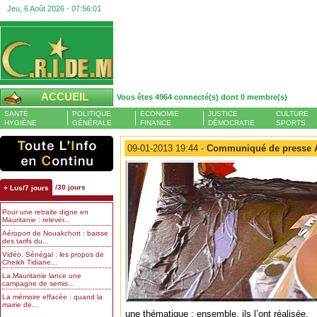
Jeu, 6 Août 2026 -
07:56:02
ACCUEIL
Vous êtes 4964 connecté(s) dont 0 membre(s)
SANTÉ
POLITIQUE
ECONOMIE
JUSTICE
CULTURE
HYGIÈNE
GÉNÉRALE
FINANCE
DÉMOCRATIE
SPORTS
09-01-2013 19:44 -
Communiqué de presse A
/30 jours
+ Lus/7 jours
Pour une retraite digne en
Mauritanie : relever...
Aéroport de Nouakchott : baisse
des tarifs du...
Vidéo. Sénégal : les propos de
Cheikh Tidiane...
La Mauritanie lance une
campagne de semis...
La mémoire effacée : quand la
mairie de...
une thématique ; ensemble, ils l’ont réalisée.