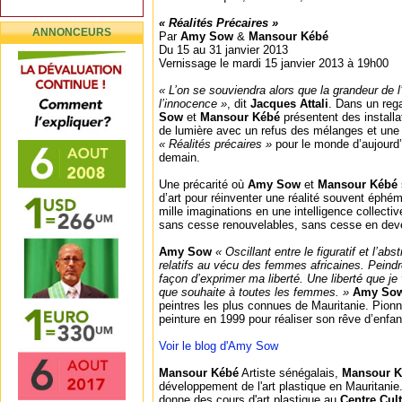
« Réalités Précaires »
ANNONCEURS
Par
Amy Sow
&
Mansour Kébé
Du 15 au 31 janvier 2013
Vernissage le mardi 15 janvier 2013 à 19h00
« L’on se souviendra alors que la grandeur de l’
l’innocence »
, dit
Jacques Attali
. Dans un rega
Sow
et
Mansour Kébé
présentent des installa
de lumière avec un refus des mélanges et une r
« Réalités précaires »
pour le monde d’aujourd’
demain.
Une précarité où
Amy Sow
et
Mansour Kébé
d’art pour réinventer une réalité souvent éphém
mille imaginations en une intelligence collect
sans cesse renouvelables, sans cesse en deve
Amy Sow
« Oscillant entre le figuratif et l’abs
relatifs au vécu des femmes africaines. Peindr
façon d’exprimer ma liberté. Une liberté que je
que souhaite à toutes les femmes. »
Amy So
peintres les plus connues de Mauritanie. Pionni
peinture en 1999 pour réaliser son rêve d’enfan
Voir le blog d'Amy Sow
Mansour Kébé
Artiste sénégalais,
Mansour K
développement de l'art plastique en Mauritanie
donne des cours d'art plastique au
Centre Cul