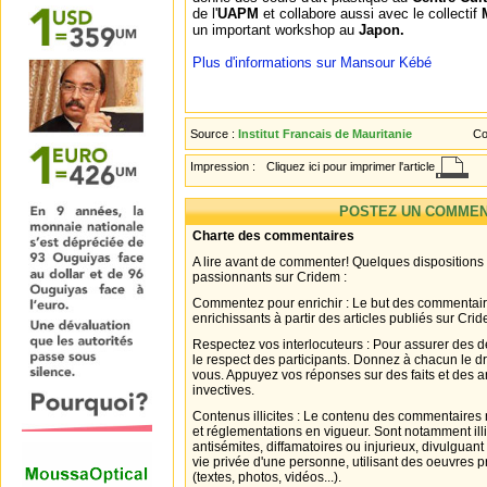
de l'
UAPM
et collabore aussi avec le collectif
un important workshop au
Japon.
Plus d'informations sur Mansour Kébé
Source :
Institut Francais de Mauritanie
Co
Impression :
Cliquez ici pour imprimer l'article
POSTEZ UN COMMEN
Charte des commentaires
A lire avant de commenter! Quelques dispositions
passionnants sur Cridem :
Commentez pour enrichir : Le but des commentair
enrichissants à partir des articles publiés sur Cri
Respectez vos interlocuteurs : Pour assurer des d
le respect des participants. Donnez à chacun le d
vous. Appuyez vos réponses sur des faits et des 
invectives.
Contenus illicites : Le contenu des commentaires n
et réglementations en vigueur. Sont notamment illi
antisémites, diffamatoires ou injurieux, divulguant
vie privée d'une personne, utilisant des oeuvres p
(textes, photos, vidéos...).