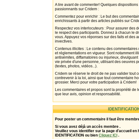
A lire avant de commenter! Quelques dispositions
passionnants sur Cridem :
Commentez pour enrichir : Le but des commentair
enrichissants à partir des articles publiés sur Cri
Respectez vos interlocuteurs : Pour assurer des d
le respect des participants. Donnez à chacun le d
vous. Appuyez vos réponses sur des faits et des 
invectives.
Contenus illicites : Le contenu des commentaires n
et réglementations en vigueur. Sont notamment illi
antisémites, diffamatoires ou injurieux, divulguant
vie privée d'une personne, utilisant des oeuvres p
(textes, photos, vidéos...).
Cridem se réserve le droit de ne pas valider tout
contrevenir à la loi, ainsi que tout commentaire h
grossier. Merci pour votre participation à Cridem!
Les commentaires et propos sont la propriété de l
que leur avis, opinion et responsabilité.
IDENTIFICATIO
Pour poster un commentaire il faut être membre
Si vous avez déjà un accès membre .
Veuillez vous identifier sur la page d'accueil en 
IDENTIFICATION ou bien
Cliquez ICI
.