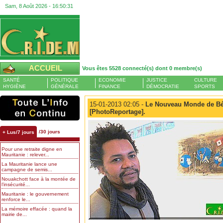
Sam, 8 Août 2026 -
16:50:33
ACCUEIL
Vous êtes 5528 connecté(s) dont 0 membre(s)
SANTÉ
POLITIQUE
ECONOMIE
JUSTICE
CULTURE
HYGIÈNE
GÉNÉRALE
FINANCE
DÉMOCRATIE
SPORTS
15-01-2013 02:05 -
Le Nouveau Monde de Bé
[PhotoReportage].
/30 jours
+ Lus/7 jours
Pour une retraite digne en
Mauritanie : relever...
La Mauritanie lance une
campagne de semis...
Nouakchott face à la montée de
l’insécurité...
Mauritanie : le gouvernement
renforce le...
La mémoire effacée : quand la
mairie de...