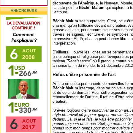
découverte de l’
Amérique
, le Nouveau Monde. I
l’artiste-peintre
Béchir Malum
qui explore, à t
ANNONCEURS
l’entoure.
Béchir Malum
sait surprendre. C’est, peut-être
charme, qu’on hallucine devant sa création. A c
grosse artillerie, pour communiquer ses sensat
travers les signes, l’écriture et les symboles 
expressive. Et, là, chacun peut donner libre c
interprétation.
D’ailleurs, il ouvre les lignes en se permettant 
philosophique et religieuse pour évoquer ses 
tableau
"Renaissance"
où il prend le contre p
annoncé la fin du monde, le 21 décembre 2012
Refus d’être prisonnier de l’art
Artiste en quête permanente de nouvelles forme
Béchir Malum
interroge, dans sa nouvelle exp
et de celui de demain. Pour cette exposition qu
renouvellement de l’artiste, il refuse d’être pris
création.
"J’évite toujours d’être prisonnier de mon art.J
style de travail où je peux gagner ma vie. Ça p
dedans. Là, si je le fais, je vais être prisonni
prends toujours un risque. Soit, ça marche. So
prends tout mon temps pour montrer quelque 
toujours mon style de travail"
, explique
Béchir