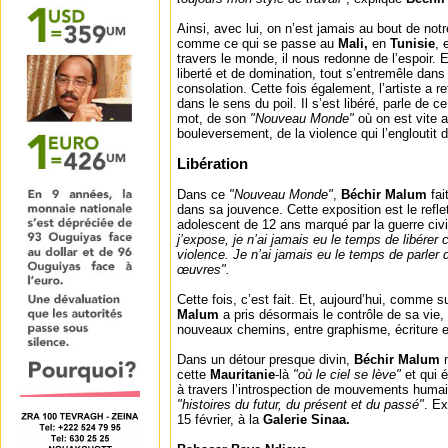
Ainsi, avec lui, on n’est jamais au bout de not
comme ce qui se passe au
Mali,
en
Tunisie
, 
travers le monde, il nous redonne de l’espoir. Et
liberté et de domination, tout s’entremêle dan
consolation. Cette fois également, l’artiste a r
dans le sens du poil. Il s’est libéré, parle de ce 
mot, de son
"Nouveau Monde"
où on est vite a
bouleversement, de la violence qui l’engloutit 
Libération
Dans ce
"Nouveau Monde"
,
Béchir Malum
fai
dans sa jouvence. Cette exposition est le refl
adolescent de 12 ans marqué par la guerre civi
j’expose, je n’ai jamais eu le temps de libérer
violence. Je n’ai jamais eu le temps de parler
œuvres".
Cette fois, c’est fait. Et, aujourd’hui, comme s
Malum
a pris désormais le contrôle de sa vie,
nouveaux chemins, entre graphisme, écriture e
Dans un détour presque divin,
Béchir Malum
n
cette
Mauritanie
-là
"où le ciel se lève"
et qui 
à travers l’introspection de mouvements humai
"histoires du futur, du présent et du passé"
. Ex
15 février, à la
Galerie Sinaa.