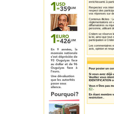
enrichissants à parti
Respectez vos interl
respect des partici
vos réponses sur de
Contenus illicites :
réglementations en v
diffamatoires ou inju
personne, utilisant d
Cridem se réserve le
la loi, ainsi que to
participation à Cride
Les commentaires et 
avis, opinion et resp
Pour poster un com
Si vous avez déjà
Veuillez vous ident
IDENTIFICATION o
Vous n'êtes pas m
ICI
.
En étant membre 
restriction .