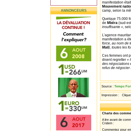
manifestation étai
Mouvement nation
ANNONCEURS
camp, selon la m
Quelque 75.000 Ma
de
Mbéra
(sud-est
insuffisante »
, se
L’agence mauritan
manifestation a é
force, au nom de 
Mali
), toutes les 
Ces femmes ont pu
disent regretter
« 
des négociations e
refus de négocie
Source :
Temps Fort
Impression :
Cliquez
Charte des comme
A lire avant de com
Cridem :
Commentez pour enri