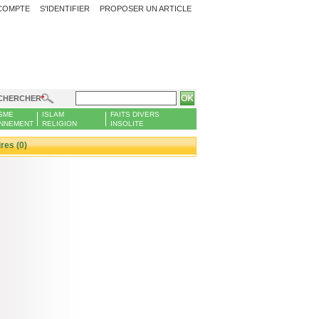
COMPTE
S'IDENTIFIER
PROPOSER UN ARTICLE
CHERCHER
SME
ISLAM
FAITS DIVERS
NNEMENT
RELIGION
INSOLITE
es (0)