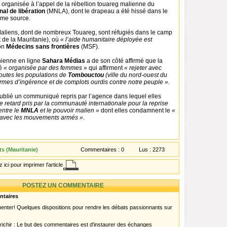
t organisée à l’appel de la rébellion touareg malienne du
al de libération
(MNLA), dont le drapeau a été hissé dans le
ême source.
liens, dont de nombreux Touareg, sont réfugiés dans le camp
 de la Mauritanie), où
« l’aide humanitaire déployée est
lon
Médecins sans frontières
(MSF).
ienne en ligne
Sahara Médias
a de son côté affirmé que la
té
« organisée par des femmes
» qui affirment
« rejeter avec
toutes les populations de
Tombouctou
(ville du nord-ouest du
formes d’ingérence et de complots ourdis contre notre peuple »
.
blié un communiqué repris par l’agence dans lequel elles
le retard pris par la communauté internationale pour la reprise
ntre le
MNLA
et le pouvoir malien »
dont elles condamnent le
«
r avec les mouvements armés »
.
s (Mauritanie)
Commentaires :
0
Lus :
2273
 ici pour imprimer l'article
POSTEZ UN COMMENTAIRE
ntaires
menter! Quelques dispositions pour rendre les débats passionnants sur
chir : Le but des commentaires est d'instaurer des échanges