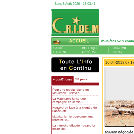
Sam, 8 Août 2026 -
16:03:42
ACCUEIL
Vous êtes 5209 conn
SANTÉ
POLITIQUE
ECONOMIE
HYGIÈNE
GÉNÉRALE
FINANCE
16-04-2013 07:17
/30 jours
+ Lus/7 jours
Pour une retraite digne en
Mauritanie : relever...
La Mauritanie lance une
campagne de semis...
Nouakchott face à la montée de
l’insécurité...
Mauritanie : le gouvernement
renforce le...
La mémoire effacée : quand la
mairie de...
solution négociée 