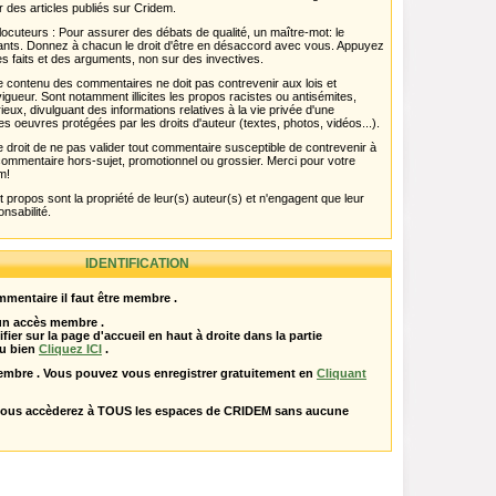
r des articles publiés sur Cridem.
ocuteurs : Pour assurer des débats de qualité, un maître-mot: le
pants. Donnez à chacun le droit d'être en désaccord avec vous. Appuyez
s faits et des arguments, non sur des invectives.
 Le contenu des commentaires ne doit pas contrevenir aux lois et
igueur. Sont notamment illicites les propos racistes ou antisémites,
rieux, divulguant des informations relatives à la vie privée d'une
es oeuvres protégées par les droits d'auteur (textes, photos, vidéos...).
 droit de ne pas valider tout commentaire susceptible de contrevenir à
ut commentaire hors-sujet, promotionnel ou grossier. Merci pour votre
m!
propos sont la propriété de leur(s) auteur(s) et n'engagent que leur
onsabilité.
IDENTIFICATION
mentaire il faut être membre .
 un accès membre .
ifier sur la page d'accueil en haut à droite dans la partie
u bien
Cliquez ICI
.
embre . Vous pouvez vous enregistrer gratuitement en
Cliquant
vous accèderez à TOUS les espaces de CRIDEM sans aucune