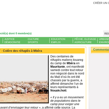
CRÉER UN 
ecté(s) dont 0 membre(s)
RE
JUSTICE
CULTURE
EDUCATION
PÊCHE, ELEVAGE
URBANI
DÉMOCRATIE
SPORTS
EMPLOI
AGRICULTURE
ENVIRO
Commentair
 -
Colère des réfugiés à Mbéra
Des centaines de
réfugiés maliens touareg
du camp de
Mbéra
en
Mauritanie
, ont manifesté
samedi contre tout retour
non négocié dans le nord
du Mali d’où ils ont été
chassés par la guerre, a
affirmé dimanche l’un de
leurs représentants à
Nouakchott
.
« Il y a eu un mouvement
de populations dans le
camp pour exiger une
avant d’envisager leur retour »
, a affirmé cette source. La