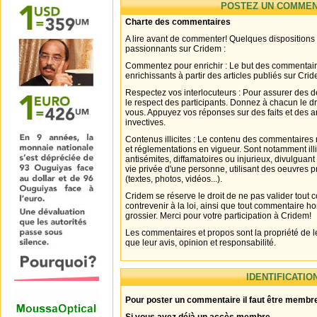
POSTEZ UN COMMEN
Charte des commentaires
A lire avant de commenter! Quelques dispositions
passionnants sur Cridem :
Commentez pour enrichir : Le but des commentair
enrichissants à partir des articles publiés sur Cri
Respectez vos interlocuteurs : Pour assurer des d
le respect des participants. Donnez à chacun le d
vous. Appuyez vos réponses sur des faits et des 
invectives.
Contenus illicites : Le contenu des commentaires n
et réglementations en vigueur. Sont notamment illi
antisémites, diffamatoires ou injurieux, divulguant
vie privée d'une personne, utilisant des oeuvres p
(textes, photos, vidéos...).
Cridem se réserve le droit de ne pas valider tout
contrevenir à la loi, ainsi que tout commentaire h
grossier. Merci pour votre participation à Cridem!
Les commentaires et propos sont la propriété de l
que leur avis, opinion et responsabilité.
IDENTIFICATIO
Pour poster un commentaire il faut être membre