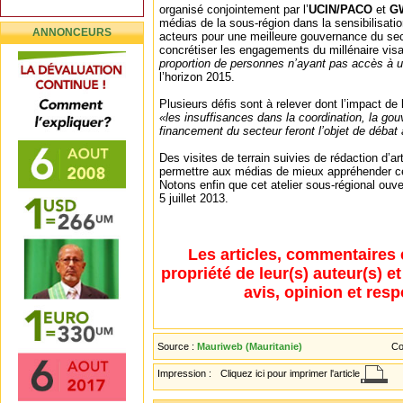
organisé conjointement par l’
UCIN/PACO
et
G
médias de la sous-région dans la sensibilisatio
ANNONCEURS
acteurs pour une meilleure gouvernance du sect
concrétiser les engagements du millénaire vis
proportion de personnes n’ayant pas accès à u
l’horizon 2015.
Plusieurs défis sont à relever dont l’impact d
«les insuffisances dans la coordination, la gouv
financement du secteur feront l’objet de débat 
Des visites de terrain suivies de rédaction d’a
permettre aux médias de mieux appréhender ces
Notons enfin que cet atelier sous-régional ouve
5 juillet 2013.
Les articles, commentaires 
propriété de leur(s) auteur(s) e
avis, opinion et resp
Source :
Mauriweb (Mauritanie)
Co
Impression :
Cliquez ici pour imprimer l'article