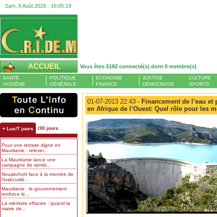
Sam, 8 Août 2026 -
16:05:20
ACCUEIL
Vous êtes 5182 connecté(s) dont 0 membre(s)
SANTÉ
POLITIQUE
ECONOMIE
JUSTICE
CULTURE
HYGIÈNE
GÉNÉRALE
FINANCE
DÉMOCRATIE
SPORTS
01-07-2013 22:43 -
Financement de l’eau et p
en Afrique de l’Ouest: Quel rôle pour les 
/30 jours
+ Lus/7 jours
Pour une retraite digne en
Mauritanie : relever...
La Mauritanie lance une
campagne de semis...
Nouakchott face à la montée de
l’insécurité...
Mauritanie : le gouvernement
renforce le...
La mémoire effacée : quand la
mairie de...