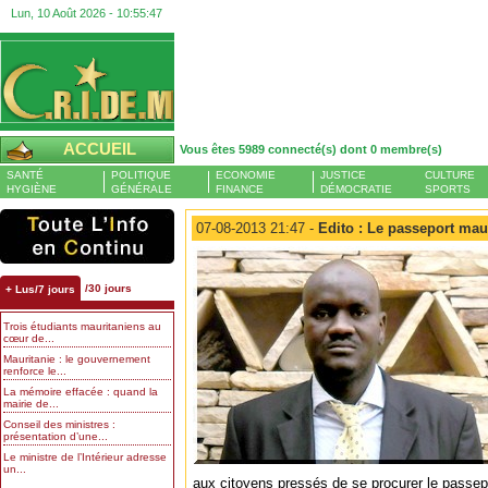
Lun, 10 Août 2026 -
10:55:48
ACCUEIL
Vous êtes 5989 connecté(s) dont 0 membre(s)
SANTÉ
POLITIQUE
ECONOMIE
JUSTICE
CULTURE
HYGIÈNE
GÉNÉRALE
FINANCE
DÉMOCRATIE
SPORTS
07-08-2013 21:47 -
Edito : Le passeport mau
/30 jours
+ Lus/7 jours
Trois étudiants mauritaniens au
cœur de...
Mauritanie : le gouvernement
renforce le...
La mémoire effacée : quand la
mairie de...
Conseil des ministres :
présentation d’une...
Le ministre de l’Intérieur adresse
un...
aux citoyens pressés de se procurer le passep