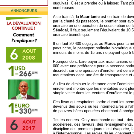
ouguiyas. C’est à prendre ou à laisser. Tant pis
nombreuses.
ANNONCEURS
A ce train-là, la
Mauritanie
est en train de de
par la cherté du passeport, le premier pour av
ordinaire en une opération de souscription de f
Sénégal
, il faut seulement l’équivalent de 10
ordinaire biométrique.
Il en faut 20 400 ouguiyas au
Maroc
pour la m
pays riche, le passeport ordinaire biométrique
mineurs de moins de 15 ans ne payent que 5 
Pourquoi donc faire payer aux mauritaniens en
000 avec une préférence pour la seconde option
discrédit sur une opération d’enrôlement censée
mauritaniens dans une ère de transparence et 
Au lieu de diminuer la distance entre l’administr
enrôlement montre que les mentalités sont plus
simple visite dans les centres d’enrôlement le
Ces lieux qui respiraient l’ordre durant les prem
devenus des souks où les intermédiaires à l’af
de pauvres hères apeurées cherchant à abréger 
Tristes centres. On y marchande de tout : des
accélérées, des faveurs, des renseignements, d
discipline des premiers jours s’est évaporée, fa
à l’interpersonnel. Les règles du jeu changent to