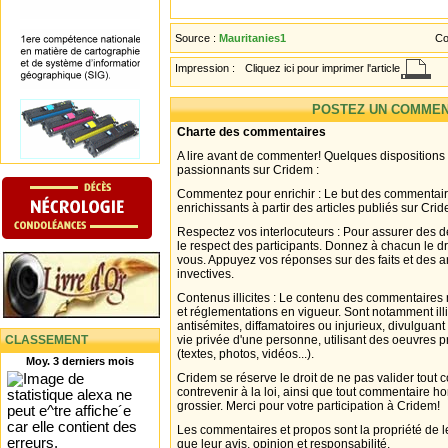
Source :
Mauritanies1
Co
Impression :
Cliquez ici pour imprimer l'article
POSTEZ UN COMMEN
Charte des commentaires
A lire avant de commenter! Quelques dispositions
passionnants sur Cridem :
Commentez pour enrichir : Le but des commentair
enrichissants à partir des articles publiés sur Cri
Respectez vos interlocuteurs : Pour assurer des d
le respect des participants. Donnez à chacun le d
vous. Appuyez vos réponses sur des faits et des 
invectives.
Contenus illicites : Le contenu des commentaires n
et réglementations en vigueur. Sont notamment illi
antisémites, diffamatoires ou injurieux, divulguant
CLASSEMENT
vie privée d'une personne, utilisant des oeuvres p
(textes, photos, vidéos...).
Moy. 3 derniers mois
Cridem se réserve le droit de ne pas valider tout
contrevenir à la loi, ainsi que tout commentaire h
grossier. Merci pour votre participation à Cridem!
Les commentaires et propos sont la propriété de l
que leur avis, opinion et responsabilité.