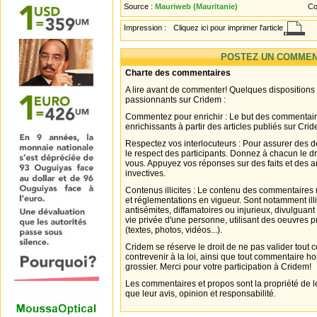
Source :
Mauriweb (Mauritanie)
Co
Impression :
Cliquez ici pour imprimer l'article
POSTEZ UN COMMEN
Charte des commentaires
A lire avant de commenter! Quelques dispositions
passionnants sur Cridem :
Commentez pour enrichir : Le but des commentair
enrichissants à partir des articles publiés sur Cri
Respectez vos interlocuteurs : Pour assurer des d
le respect des participants. Donnez à chacun le d
vous. Appuyez vos réponses sur des faits et des 
invectives.
Contenus illicites : Le contenu des commentaires n
et réglementations en vigueur. Sont notamment illi
antisémites, diffamatoires ou injurieux, divulguant
vie privée d'une personne, utilisant des oeuvres p
(textes, photos, vidéos...).
Cridem se réserve le droit de ne pas valider tout
contrevenir à la loi, ainsi que tout commentaire h
grossier. Merci pour votre participation à Cridem!
Les commentaires et propos sont la propriété de l
que leur avis, opinion et responsabilité.