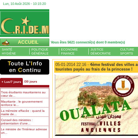
Lun, 10 Août 2026 -
10:15:21
ACCUEIL
Vous êtes 5621 connecté(s) dont 0 membre(s)
SANTÉ
POLITIQUE
ECONOMIE
JUSTICE
CULTURE
HYGIÈNE
GÉNÉRALE
FINANCE
DÉMOCRATIE
SPORTS
05-01-2014 22:16 -
4ème festival des villes a
touristes payés au frais de la princesse !
/30 jours
+ Lus/7 jours
Trois étudiants mauritaniens au
cœur de...
Mauritanie : le gouvernement
renforce le...
La mémoire effacée : quand la
mairie de...
Conseil des ministres :
présentation d’une...
Le ministre de l’Intérieur adresse
un...