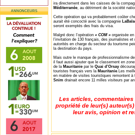
ira directement dans les caisses de la compa
Méditerranée
, au détriment de la société nati
ANNONCEURS
Cette opération qui va probablement coûter che
aurait été concocté avec la compagnie
LaBal
seront exemptés des frais du visa.
Malgré donc l’opération
« COM »
organisée en 
l’invitation de 130 français, des journalistes e
autorités en charge du secteur du tourisme pe
la destination du pays.
Mais outre le manque de professionnalisme de
il faut aussi ajouter que le classement en zon
de la
Mauritanie
par le
Quai d’Orsay
décourag
touristes français vers la
Mauritanie
.Les meill
en matière de visites touristiques remontent à 
Snim
drainait encore 11 milles visiteurs par an
Les articles, commentaires 
propriété de leur(s) auteur(s
leur avis, opinion et r