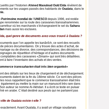
eillis par l’historien
Ahmed Maouloud Ould Eida
révèlent de
ments sur les usages passés des habitants de
Oualata
, dans le
ie.
u
Patrimoine mondial de
l’
UNESCO
depuis 1996, est restée
pe renommée sur la route des caravanes transsahariennes.
 carrefour où les marchands s’échangeaient le sel du
Sahara
dan
mais aussi les esclaves.
Eida, quel genre de documents avez-vous trouvé à Oualata ?
documents que l’on appelle les kanânîch, ce sont des recueils
 de pièces documentaires. On y trouve des actes d’achat, de
 mariage ou de divorce, des correspondances, des décisions de
oignages de répartition d’héritage et d’autres documents
comptables des caravanes «Zimam» qui sont très détaillées.
nt à faire l’inventaire des achats et des ventes.
ommerce transsaharien était très bien organisé»
nt des détails sur les lieux de chargement et de déchargement.
ocuments datent de la fin du 18ème siècle. Ce sont des pièces
lles nous rappellent que le commerce transsaharien était très
i également pu mettre la main sur un manuscrit très rare dans
Son auteur se nomme Al-Akhdari. Il a écrit ce texte en pulaar
aphié en arabe. C’était destiné aux peuls qui ne parlaient pas
ville de Oualata existe-t-elle ?
s exactement. Avant Oualata, il y avait un village soudanais