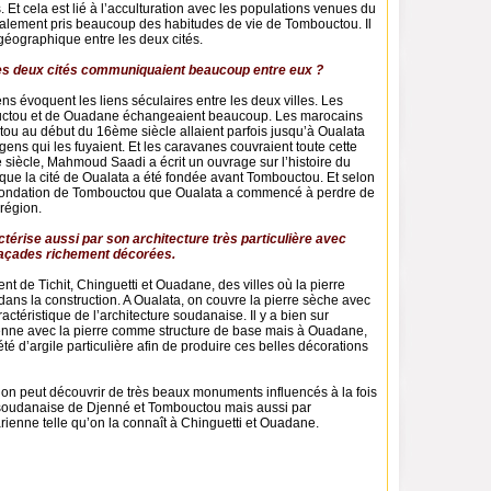
. Et cela est lié à l’acculturation avec les populations venues du
galement pris beaucoup des habitudes de vie de Tombouctou. Il
géographique entre les deux cités.
des deux cités communiquaient beaucoup entre eux ?
iens évoquent les liens séculaires entre les deux villes. Les
uctou et de Ouadane échangeaient beaucoup. Les marocains
tou au début du 16ème siècle allaient parfois jusqu’à Oualata
gens qui les fuyaient. Et les caravanes couvraient toute cette
 siècle, Mahmoud Saadi a écrit un ouvrage sur l’histoire du
 que la cité de Oualata a été fondée avant Tombouctou. Et selon
la fondation de Tombouctou que Oualata a commencé à perdre de
 région.
ctérise aussi par son architecture très particulière avec
açades richement décorées.
érent de Tichit, Chinguetti et Ouadane, des villes où la pierre
 dans la construction. A Oualata, on couvre la pierre sèche avec
ractéristique de l’architecture soudanaise. Il y a bien sur
ienne avec la pierre comme structure de base mais à Ouadane,
été d’argile particulière afin de produire ces belles décorations
le, on peut découvrir de très beaux monuments influencés à la fois
e soudanaise de Djenné et Tombouctou mais aussi par
arienne telle qu’on la connaît à Chinguetti et Ouadane.