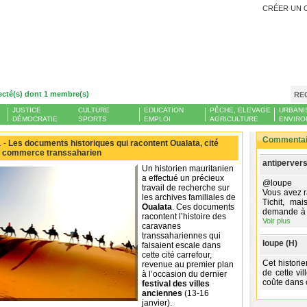
CRÉER UN 
ecté(s) dont 1 membre(s)
RE
JUSTICE
CULTURE
EDUCATION
PÊCHE, ELEVAGE
URBANI
DÉMOCRATIE
SPORTS
EMPLOI
AGRICULTURE
ENVIRO
Commentair
 -
Les documents historiques qui racontent Oualata, cité
le commerce transsaharien
antipervers
Un historien mauritanien
a effectué un précieux
@loupe
travail de recherche sur
Vous avez r
les archives familiales de
Tichit, ma
Oualata
. Ces documents
demande à ê
racontent l’histoire des
Voir plus
caravanes
transsahariennes qui
loupe (H)
faisaient escale dans
cette cité carrefour,
Cet historie
revenue au premier plan
de cette vil
à l’occasion du dernier
coûte dans 
festival des villes
anciennes
(13-16
janvier).