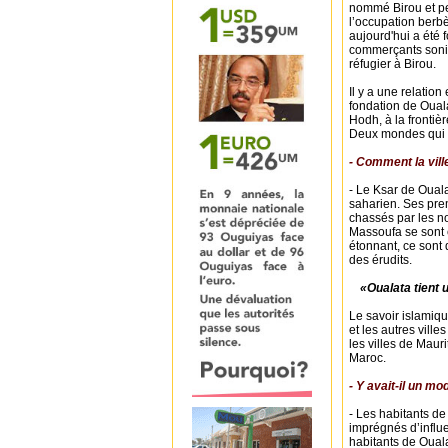
nommé Birou et pe
l’occupation berbè
aujourd'hui a été 
commerçants sonin
réfugier à Birou.
Il y a une relation
fondation de Oual
Hodh, à la fronti
Deux mondes qui d
- Comment la ville
- Le Ksar de Ouala
saharien. Ses prem
chassés par les no
Massoufa se sont en
étonnant, ce sont 
des érudits.
«Oualata tient 
Le savoir islamiqu
et les autres vill
les villes de Mau
Maroc.
- Y avait-il un mo
- Les habitants de
imprégnés d’influ
habitants de Ouala