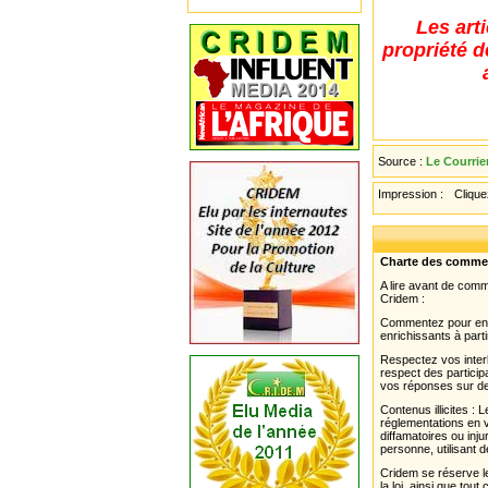
Les art
propriété d
Source :
Le Courrie
Impression :
Cliquez
Charte des comme
A lire avant de com
Cridem :
Commentez pour enri
enrichissants à parti
Respectez vos interl
respect des partici
vos réponses sur de
Contenus illicites :
réglementations en v
diffamatoires ou inju
personne, utilisant d
Cridem se réserve le
la loi, ainsi que to