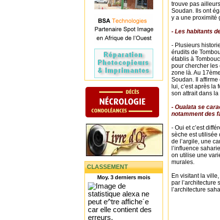
trouve pas ailleurs
Soudan. Ils ont é
y a une proximité 
- Les habitants 
- Plusieurs histor
érudits de Tombo
établis à Tombouc
pour chercher les 
zone là. Au 17ème
Soudan. Il affirme
lui, c’est après 
son attrait dans la
- Oualata se cara
notamment des f
- Oui et c’est diff
sèche est utilisée
de l’argile, une ca
l’influence sahar
on utilise une vari
murales.
CLASSEMENT
En visitant la vil
Moy. 3 derniers mois
par l’architectur
l’architecture sah