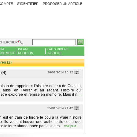
COMPTE
S'IDENTIFIER
PROPOSER UN ARTICLE
CHERCHER
SME
ISLAM
FAITS DIVERS
NNEMENT
RELIGION
INSOLITE
es (2)
 (H)
26/01/2014 20:32
aison de rappeler « l’histoire noire » de Oualata,
is aussi en l’Adrar et au Tagant. Histoire qui
tre explorée et remise en mémoire. Mais il n’
…
25/01/2014 21:42
n est en train de tordre le cou à la vraie histoire
le. Ils veulent trouver une authenticité coûte que
cette terre abandonnée par les noirs
…
Voir plus