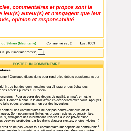
icles, commentaires et propos sont la
e leur(s) auteur(s) et n'engagent que leur
avis, opinion et responsabilité
r du Sahara (Mauritanie)
Commentaires :
2
Lus :
8359
 ici pour imprimer l'article
POSTEZ UN COMMENTAIRE
ntaires
menter! Quelques dispositions pour rendre les débats passionnants sur
chir : Le but des commentaires est d'instaurer des échanges
r des articles publiés sur Cridem.
ocuteurs : Pour assurer des débats de qualité, un maître-mot: le
pants. Donnez à chacun le droit d'être en désaccord avec vous. Appuyez
s faits et des arguments, non sur des invectives.
 Le contenu des commentaires ne doit pas contrevenir aux lois et
igueur. Sont notamment illicites les propos racistes ou antisémites,
rieux, divulguant des informations relatives à la vie privée d'une
es oeuvres protégées par les droits d'auteur (textes, photos, vidéos...).
 droit de ne pas valider tout commentaire susceptible de contrevenir à
ut commentaire hors-sujet, promotionnel ou grossier. Merci pour votre