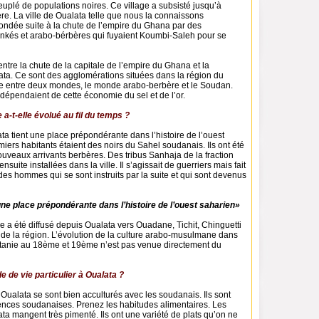
uplé de populations noires. Ce village a subsisté jusqu’à
re. La ville de Oualata telle que nous la connaissons
fondée suite à la chute de l’empire du Ghana par des
kés et arabo-bérbères qui fuyaient Koumbi-Saleh pour se
 entre la chute de la capitale de l’empire du Ghana et la
ata. Ce sont des agglomérations situées dans la région du
ère entre deux mondes, le monde arabo-berbère et le Soudan.
épendaient de cette économie du sel et de l’or.
 a-t-elle évolué au fil du temps ?
ta tient une place prépondérante dans l’histoire de l’ouest
iers habitants étaient des noirs du Sahel soudanais. Ils ont été
uveaux arrivants berbères. Des tribus Sanhaja de la fraction
suite installées dans la ville. Il s’agissait de guerriers mais fait
des hommes qui se sont instruits par la suite et qui sont devenus
une place prépondérante dans l’histoire de l’ouest saharien»
e a été diffusé depuis Oualata vers Ouadane, Tichit, Chinguetti
es de la région. L’évolution de la culture arabo-musulmane dans
ritanie au 18ème et 19ème n’est pas venue directement du
de de vie particulier à Oualata ?
 Oualata se sont bien acculturés avec les soudanais. Ils sont
ences soudanaises. Prenez les habitudes alimentaires. Les
ta mangent très pimenté. Ils ont une variété de plats qu’on ne