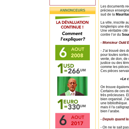
Les documents recu
ANNONCEURS
précieux enseigne
sud de la
Mauritan
La ville, inscrite a
longtemps une éta
Une véritable cité
contre l’or du
Sou
- Monsieur Ould 
- J’ai trouvé des 
pour toutes sortes
vente, de don, de
justice ou des tém
comme les pièces 
Ces pièces servaie
«Le c
On trouve égaleme
Certains de ces d
très précieuses. E
bien organisé. J’a
une bibliothèque. 
mais il l'a calligr
bien l’arabe.
- Depuis quand la 
- On ne le sait pa