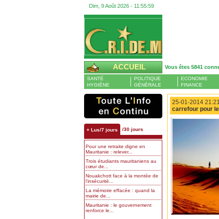
Dim, 9 Août 2026 -
11:56:00
ACCUEIL
Vous êtes 5841 conn
SANTÉ
POLITIQUE
ECONOMIE
HYGIÈNE
GÉNÉRALE
FINANCE
25-01-2014 21:21
carrefour pour 
/30 jours
+ Lus/7 jours
Pour une retraite digne en
Mauritanie : relever...
Trois étudiants mauritaniens au
cœur de...
Nouakchott face à la montée de
l’insécurité...
La mémoire effacée : quand la
mairie de...
Mauritanie : le gouvernement
renforce le...