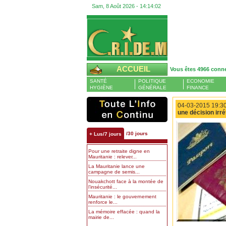
Sam, 8 Août 2026 -
14:14:03
ACCUEIL
Vous êtes 4966 conn
SANTÉ
POLITIQUE
ECONOMIE
HYGIÈNE
GÉNÉRALE
FINANCE
04-03-2015 19:30
une décision irré
/30 jours
+ Lus/7 jours
Pour une retraite digne en
Mauritanie : relever...
La Mauritanie lance une
campagne de semis...
Nouakchott face à la montée de
l’insécurité...
Mauritanie : le gouvernement
renforce le...
La mémoire effacée : quand la
mairie de...