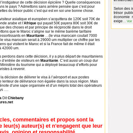
el merchid 
 l’instigateur de cette décision épicière ? Quelle conséquences
ans le pays ? Admettons sans arrière pensée que c’est pour
Selon des i
ttes du trésor public c’est qui est en soi une bonne chose.
trésor publ
économie 
 visiteur asiatique et européen s’acquittera de 120€ soit 70€ de
exige
…
Voir
onde arabe et l’
Afrique
qui payait 50€ payera 80€ soit 30€ de
que des choses et par principe de réciprocité dans le droit
ttons que le Maroc s’aligne sur le même barème tarifaire
ressortissants en
Mauritanie
…(le visa marocain coutait 7000
e visa marocain serait à 29000 um multiplier ce chiffre par les
ns qui visitent le Maroc et si la France fait de même il était
 à 42000 um.
s perdons dans cette décision, il y a plus départ de mauritaniens
e d’entrée de visiteurs en
Mauritanie
. C’est aussi un coup dur
u Ministère du tourisme qui a déployé beaucoup d’efforts pour
ristes à revenir.
a décision de délivrer le visa à l’aéroport et aux postes
e lenteur de délivrance non égalée dans la sous région. Mais
dénote d’une sape organisée et d’un mépris total des opérateurs
ays ….
ha
Dit
Chiebany
ures.net
icles, commentaires et propos sont la
e leur(s) auteur(s) et n'engagent que leur
avis, opinion et responsabilité