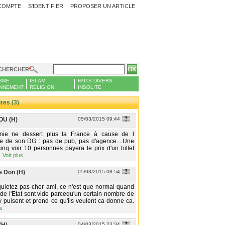
COMPTE
S'IDENTIFIER
PROPOSER UN ARTICLE
CHERCHER
SME
ISLAM
FAITS DIVERS
NNEMENT
RELIGION
INSOLITE
es (3)
U (H)
05/03/2015 09:44
anie ne dessert plus la France à cause de l
e de son DG : pas de pub, pas d'agence....Une
cinq voir 10 personnes payera le prix d'un billet
…
Voir plus
e Don (H)
05/03/2015 08:54
uietez pas cher ami, ce n'est que normal quand
 de l'Etat sont vide parcequ'un certain nombre de
 puisent et prend ce qu'ils veulent ca donne ca.
us
04/03/2015 23:34