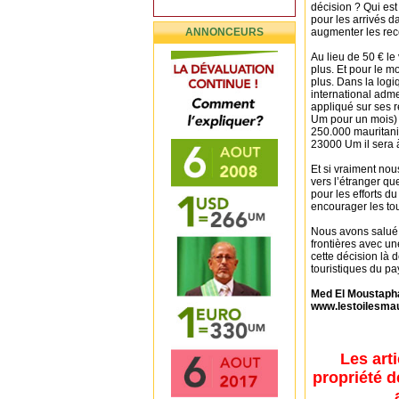
décision ? Qui est
pour les arrivés d
ANNONCEURS
augmenter les rece
Au lieu de 50 € le
plus. Et pour le m
plus. Dans la logi
international adme
appliqué sur ses 
Um pour un mois) l
250.000 mauritanie
23000 Um il sera
Et si vraiment nou
vers l’étranger qu
pour les efforts d
encourager les tou
Nous avons salué l
frontières avec un
cette décision là 
touristiques du p
Med El Moustap
www.lestoilesma
Les art
propriété d