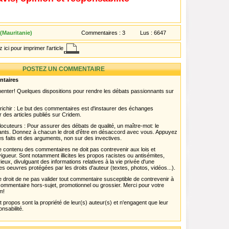
 (Mauritanie)
Commentaires :
3
Lus :
6647
 ici pour imprimer l'article
POSTEZ UN COMMENTAIRE
ntaires
menter! Quelques dispositions pour rendre les débats passionnants sur
chir : Le but des commentaires est d'instaurer des échanges
r des articles publiés sur Cridem.
ocuteurs : Pour assurer des débats de qualité, un maître-mot: le
pants. Donnez à chacun le droit d'être en désaccord avec vous. Appuyez
s faits et des arguments, non sur des invectives.
 Le contenu des commentaires ne doit pas contrevenir aux lois et
igueur. Sont notamment illicites les propos racistes ou antisémites,
rieux, divulguant des informations relatives à la vie privée d'une
es oeuvres protégées par les droits d'auteur (textes, photos, vidéos...).
 droit de ne pas valider tout commentaire susceptible de contrevenir à
ut commentaire hors-sujet, promotionnel ou grossier. Merci pour votre
m!
propos sont la propriété de leur(s) auteur(s) et n'engagent que leur
onsabilité.