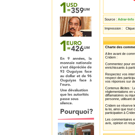
Source :
Adrar-Info
Impression :
Cliquez
Charte des comme
A lire avant de com
Cridem :
Commentez pour enri
enrichissants à parti
Respectez vos interl
respect des partici
vos réponses sur de
Contenus illicites :
réglementations en v
diffamatoires ou inju
personne, utilisant d
Cridem se réserve le
la loi, ainsi que to
participation à Cride
Les commentaires et 
avis, opinion et resp