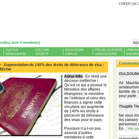
CRÉER UN 
ecté(s) dont 0 membre(s)
RE
JUSTICE
CULTURE
EDUCATION
PÊCHE, ELEVAGE
URBANI
DÉMOCRATIE
SPORTS
EMPLOI
AGRICULTURE
ENVIRO
Commentair
 -
Augmentation de 140% des droits de délivrance de visa :
fléchie
OULDOUMO
Adrar-Info
- En Voilà une
décision irréfléchie !
Air Maurit
Qu’est ce qui a poussé le
amateurism
Ministère des affaires
famille de 
étrangères, le ministère
pour partir
de l’intérieur et celui des
finances à signer cette
Thuglife Th
circulaire qui augmente
de 140% les droits à
percevoir de délivrance
Ne vous inq
des visas pour le pays.
les caisses
personnes y
Pourquoi n’a-t-on pas
En
…
Voir pl
associé d’autres
ministères à cette