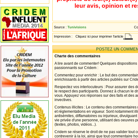
leur avis, opinion et r
Source :
Tunivisions
Co
Impression :
Cliquez ici pour imprimer l'article
POSTEZ UN COMMEN
Charte des commentaires
A lire avant de commenter! Quelques dispositions
passionnants sur Cridem :
Commentez pour enrichir : Le but des commentair
enrichissants à partir des articles publiés sur Cri
Respectez vos interlocuteurs : Pour assurer des d
le respect des participants. Donnez à chacun le d
vous. Appuyez vos réponses sur des faits et des 
invectives.
Contenus illicites : Le contenu des commentaires n
et réglementations en vigueur. Sont notamment illi
antisémites, diffamatoires ou injurieux, divulguant
vie privée d'une personne, utilisant des oeuvres p
(textes, photos, vidéos...).
Cridem se réserve le droit de ne pas valider tout
contrevenir à la loi, ainsi que tout commentaire h