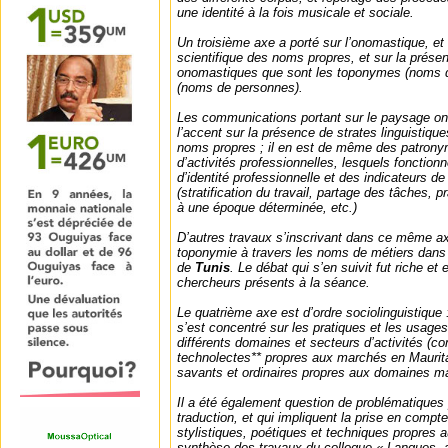
une identité à la fois musicale et sociale.
Un troisième axe a porté sur l’onomastique, et 
scientifique des noms propres, et sur la prése
onomastiques que sont les toponymes (noms d
(noms de personnes).
Les communications portant sur le paysage o
l’accent sur la présence de strates linguistique
noms propres ; il en est de même des patrony
d’activités professionnelles, lesquels foncti
d’identité professionnelle et des indicateurs de
(stratification du travail, partage des tâches, p
à une époque déterminée, etc.)
D’autres travaux s’inscrivant dans ce même ax
toponymie à travers les noms de métiers dans
de
Tunis
. Le débat qui s’en suivit fut riche et
chercheurs présents à la séance.
Le quatrième axe est d’ordre sociolinguistique
s’est concentré sur les pratiques et les usages
différents domaines et secteurs d’activités (
technolectes** propres aux marchés en Maurita
savants et ordinaires propres aux domaines mar
Il a été également question de problématiques
traduction, et qui impliquent la prise en compt
stylistiques, poétiques et techniques propres a
synthèse des travaux du colloque « Langues, a