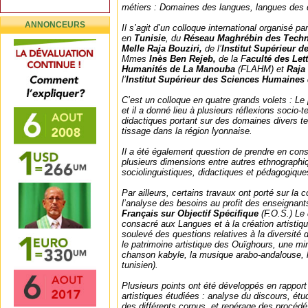
métiers : Domaines des langues, langues des
ANNONCEURS
Il s’agit d’un colloque international organisé 
en
Tunisie
, du
Réseau Maghrébin des Tech
Melle Raja Bouziri,
de l’
Institut Supérieur 
Mmes
Inès Ben Rejeb,
de la F
aculté des Lett
Humanités de La Manouba
(FLAHM) et
Raja
l’
Institut Supérieur des Sciences Humaines
C’est un colloque en quatre grands volets : Le 
et il a donné lieu à plusieurs réflexions socio-
didactiques portant sur des domaines divers te
tissage dans la région lyonnaise.
Il a été également question de prendre en cons
plusieurs dimensions entre autres ethnographiq
sociolinguistiques, didactiques et pédagogique
Par ailleurs, certains travaux ont porté sur la 
l’analyse des besoins au profit des enseigna
Français sur Objectif Spécifique
(F.O.S.) Le
consacré aux Langues et à la création artistiqu
soulevé des questions relatives à la diversi
le patrimoine artistique des Ouïghours, une mino
chanson kabyle, la musique arabo-andalouse, le
tunisien).
Plusieurs points ont été développés en rappor
artistiques étudiées : analyse du discours, ét
des différents corpus, et repérage des procédé