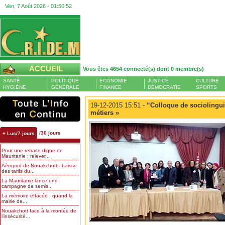
Ven, 7 Août 2026 -
01:50:53
ACCUEIL
Vous êtes 4654 connecté(s) dont 0 membre(s)
SANTÉ
POLITIQUE
ECONOMIE
JUSTICE
CULTURE
HYGIÈNE
GÉNÉRALE
FINANCE
DÉMOCRATIE
SPORTS
19-12-2015 15:51 -
“Colloque de sociolinguis
métiers »
/30 jours
+ Lus/7 jours
Pour une retraite digne en
Mauritanie : relever...
Aéroport de Nouakchott : baisse
des tarifs du...
La Mauritanie lance une
campagne de semis...
La mémoire effacée : quand la
mairie de...
Nouakchott face à la montée de
l’insécurité...