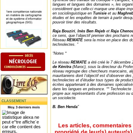
langues et langues des domaines », les organis
considèrent que celle-ci marque une étape imp
en sociolinguistique en
Tunisie
et au
Maghre
études et les enquêtes de terrain à partir desq
pouvoir tirer des résultats.
Raja Bouziri
,
Inès Ben Rejeb
et
Raja Chenou
ce sens, que l’objectif premier des prochains
Réseau
REMATE
sera la mise en place des d
technolectes. ”
“Notes *
Le réseau
REMATE
a été créé le 7 décembre 2
de Kénitra
(Maroc), sous la directeur du Prof
réseau regroupe des chercheurs marocains, alg
mauritaniens dont l’objectif est d’observer de
technolectes et d’étudier tous types de product
écrites appartenant à des domaines spécialisé
dans les langues en présence. ** Technolecte : 
propre aux représentants d’une profession ou 
un sociolecte.
CLASSEMENT
B. Ben Henda
”
Moy. 3 derniers mois
Les articles, commentaires 
propriété de leur(s) auteur(s