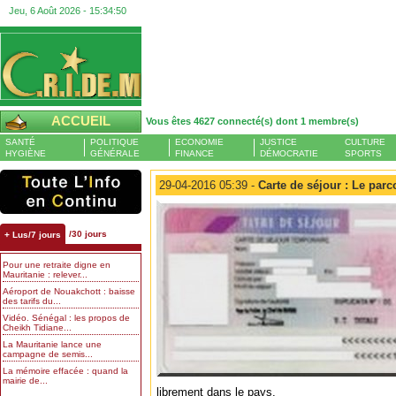
Jeu, 6 Août 2026 -
15:34:51
ACCUEIL
Vous êtes 4627 connecté(s) dont 1 membre(s)
SANTÉ
POLITIQUE
ECONOMIE
JUSTICE
CULTURE
HYGIÈNE
GÉNÉRALE
FINANCE
DÉMOCRATIE
SPORTS
29-04-2016 05:39 -
Carte de séjour : Le par
/30 jours
+ Lus/7 jours
Pour une retraite digne en
Mauritanie : relever...
Aéroport de Nouakchott : baisse
des tarifs du...
Vidéo. Sénégal : les propos de
Cheikh Tidiane...
La Mauritanie lance une
campagne de semis...
La mémoire effacée : quand la
mairie de...
librement dans le pays.