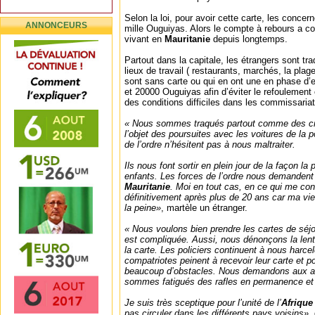
Selon la loi, pour avoir cette carte, les concer
ANNONCEURS
mille Ouguiyas. Alors le compte à rebours a 
vivant en
Mauritanie
depuis longtemps.
Partout dans la capitale, les étrangers sont 
lieux de travail ( restaurants, marchés, la plag
sont sans carte ou qui en ont une en phase d’e
et 20000 Ouguiyas afin d’éviter le refoulement 
des conditions difficiles dans les commissariat
« Nous sommes traqués partout comme des c
l’objet des poursuites avec les voitures de la p
de l’ordre n’hésitent pas à nous maltraiter.
Ils nous font sortir en plein jour de la façon la
enfants. Les forces de l’ordre nous demandent 
Mauritanie
. Moi en tout cas, en ce qui me con
définitivement après plus de 20 ans car ma vie
la peine»
, martèle un étranger.
« Nous voulons bien prendre les cartes de séj
est compliquée. Aussi, nous dénonçons la lent
la carte. Les policiers continuent à nous harce
compatriotes peinent à recevoir leur carte et po
beaucoup d’obstacles. Nous demandons aux aut
sommes fatigués des rafles en permanence et 
Je suis très sceptique pour l’unité de l’
Afriqu
pas circuler dans les différents pays voisins»
,