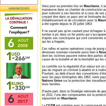
Venu pour sa première fois en
Mauritanie
, il 
ANNONCEURS
manœuvre dans un chantier de construction ave
pour subvenir à ses besoins et à ceux de ses 
croyant être dans un pays ami et limitrophe d
d’établissement et de circulation avec la
Mauri
a été signée depuis le 25 juillet 1963.
Il ne savait pas qu’en sautant pour échapper à c
tomber à pic dans un fer pointu qui s’accapar
d’après ses concitoyens qui sont consternés e
qui les a frappés.
Ces rafles et autres opérations coup de poing d
devenues monnaie courante aussi bien à
Noua
dont les victimes peuvent même être parfois d
cause de la brutalité et de la bestialité qui les 
Le contrôle sur la régularité d’un séjour est un 
pas du migrant un criminel à abattre et à maltra
Pourtant, au delà d’avoir des conventions d’éta
avec les pays limitrophes dès 1963, notre pays
Nations Unies
sur la protection des travaille
leurs familles.
D’autre part, dans la Stratégie nationale de ge
en 2011, l’une des composantes est la protecti
séjournent en
Mauritanie
.
La
CGTM
est solidaire avec la communauté ma