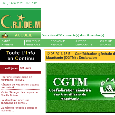
Jeu, 6 Août 2026 -
05:37:42
ACCUEIL
Vous êtes 4856 connecté(s) dont 0 membre(s)
SANTÉ
POLITIQUE
ECONOMIE
JUSTICE
CULTURE
HYGIÈNE
GÉNÉRALE
FINANCE
DÉMOCRATIE
SPORTS
12-05-2016 15:51 -
Confédération générale de
Mauritanie (CGTM) : Déclaration
/30 jours
+ Lus/7 jours
Pour une retraite digne en
Mauritanie : relever...
Aéroport de Nouakchott : baisse
des tarifs du...
Vidéo. Sénégal : les propos de
Cheikh Tidiane...
La Mauritanie lance une
campagne de semis...
La mémoire effacée : quand la
mairie de...