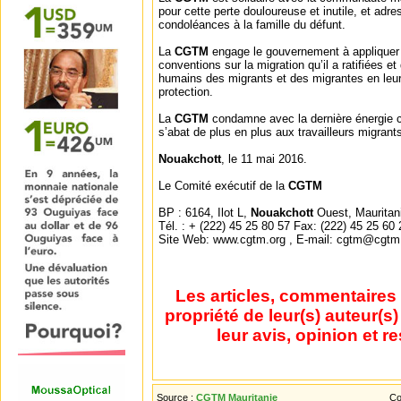
pour cette perte douloureuse et inutile, et adr
condoléances à la famille du défunt.
La
CGTM
engage le gouvernement à appliquer 
conventions sur la migration qu’il a ratifiées et
humains des migrants et des migrantes en leur
protection.
La
CGTM
condamne avec la dernière énergie ce
s’abat de plus en plus aux travailleurs migran
Nouakchott
, le 11 mai 2016.
Le Comité exécutif de la
CGTM
BP : 6164, Ilot L,
Nouakchott
Ouest, Mauritan
Tél. : + (222) 45 25 80 57 Fax: (222) 45 25 60 
Site Web: www.cgtm.org , E-mail: cgtm@cgtm
Les articles, commentaires 
propriété de leur(s) auteur(s
leur avis, opinion et r
Source :
CGTM Mauritanie
Co