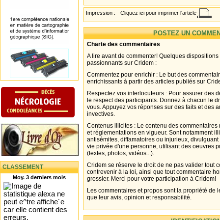
Impression :
Cliquez ici pour imprimer l'article
POSTEZ UN COMMEN
Charte des commentaires
A lire avant de commenter! Quelques dispositions
passionnants sur Cridem :
Commentez pour enrichir : Le but des commentair
enrichissants à partir des articles publiés sur Cri
Respectez vos interlocuteurs : Pour assurer des d
le respect des participants. Donnez à chacun le d
vous. Appuyez vos réponses sur des faits et des 
invectives.
Contenus illicites : Le contenu des commentaires n
et réglementations en vigueur. Sont notamment illi
antisémites, diffamatoires ou injurieux, divulguant
vie privée d'une personne, utilisant des oeuvres p
(textes, photos, vidéos...).
Cridem se réserve le droit de ne pas valider tout
CLASSEMENT
contrevenir à la loi, ainsi que tout commentaire h
Moy. 3 derniers mois
grossier. Merci pour votre participation à Cridem!
Les commentaires et propos sont la propriété de l
que leur avis, opinion et responsabilité.