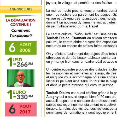
joyeux, le village est perché sur des falaises 
ANNONCEURS
La mer est toute proche, vous entendrez certa
énormes rochers qui parsèment les plages. Gr
village est devenu très touristique ; des hotels 
donnent un nouveau dynamisme aux activités 
du petit village avec
Jumia Travel
Le centre culturel
"Sobo Bade"
est l’une des tr
Toubab Dialao. Etonnan
t au niveau architect
culturel, le centre abrite souvent des expositi
nocturnes ou encore de petites foires artisanal
On y déniche facilement des objets déco très 
ethniques et de très beaux tableaux peints par 
on y mange bien dans un cadre idéal et avec 
Un centre équestre propose des balades à chev
les passionnés et même les amateurs, de trè
et un guide vous accompagne pour une sortie q
visiteurs peuvent ainsi faire un tour sur la plag
et dans la petite brousse qui entoure la zone.
Toubab Dialaw
est aussi célèbre grâce à la 
Acogny
qui a ouvert depuis bientôt 20 ans un
accueilli depuis une centaine de professionnels
sables est reconnue mondialement et s’active 
durable. En plus des visites, des résidences ar
séminaires de formations y sont régulièrement