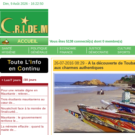
Dim, 9 Août 2026 -
16:22:50
ACCUEIL
Vous êtes 5138 connecté(s) dont 0 membre(s)
SANTÉ
POLITIQUE
ECONOMIE
JUSTICE
CULTURE
HYGIÈNE
GÉNÉRALE
FINANCE
DÉMOCRATIE
SPORTS
26-07-2016 08:29 -
A la découverte de Toubab
aux charmes authentiques
/30 jours
+ Lus/7 jours
Pour une retraite digne en
Mauritanie : relever...
Trois étudiants mauritaniens au
cœur de...
Nouakchott face à la montée de
l’insécurité...
Mauritanie : le gouvernement
renforce le...
La mémoire effacée : quand la
mairie de...