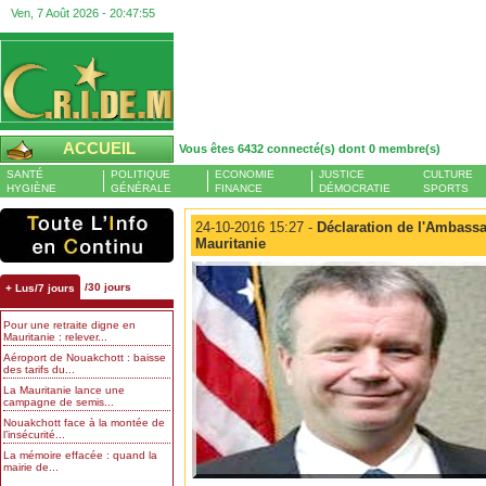
Ven, 7 Août 2026 -
20:47:56
ACCUEIL
Vous êtes 6432 connecté(s) dont 0 membre(s)
SANTÉ
POLITIQUE
ECONOMIE
JUSTICE
CULTURE
HYGIÈNE
GÉNÉRALE
FINANCE
DÉMOCRATIE
SPORTS
24-10-2016 15:27 -
Déclaration de l'Ambass
Mauritanie
/30 jours
+ Lus/7 jours
Pour une retraite digne en
Mauritanie : relever...
Aéroport de Nouakchott : baisse
des tarifs du...
La Mauritanie lance une
campagne de semis...
Nouakchott face à la montée de
l’insécurité...
La mémoire effacée : quand la
mairie de...