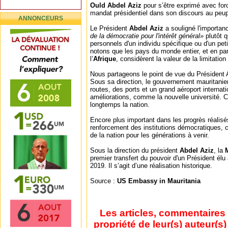
Ould Abdel Aziz
pour s’être exprimé avec forc
mandat présidentiel dans son discours au peup
ANNONCEURS
Le Président
Abdel Aziz
a souligné l'importanc
de la démocratie pour l'intérêt général»
plutôt q
personnels d'un individu spécifique ou d'un pet
notons que les pays du monde entier, et en par
l’
Afrique
, considèrent la valeur de la limitatio
Nous partageons le point de vue du Président A
Sous sa direction, le gouvernement mauritanien
routes, des ports et un grand aéroport internat
améliorations, comme la nouvelle université. Ce
longtemps la nation.
Encore plus important dans les progrès réalisé
renforcement des institutions démocratiques, c
de la nation pour les générations à venir.
Sous la direction du président
Abdel Aziz
, la
premier transfert du pouvoir d'un Président élu
2019. Il s’agit d’une réalisation historique.
Source :
US Embassy in Mauritania
Les articles, commentaires 
propriété de leur(s) auteur(s