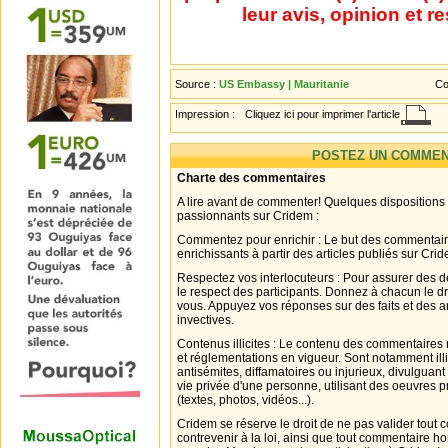
leur avis, opinion et r
Source :
US Embassy | Mauritanie
Co
Impression :
Cliquez ici pour imprimer l'article
POSTEZ UN COMMEN
Charte des commentaires
A lire avant de commenter! Quelques dispositions
passionnants sur Cridem :
Commentez pour enrichir : Le but des commentair
enrichissants à partir des articles publiés sur Cri
Respectez vos interlocuteurs : Pour assurer des d
le respect des participants. Donnez à chacun le d
vous. Appuyez vos réponses sur des faits et des 
invectives.
Contenus illicites : Le contenu des commentaires n
et réglementations en vigueur. Sont notamment illi
antisémites, diffamatoires ou injurieux, divulguant
vie privée d'une personne, utilisant des oeuvres p
(textes, photos, vidéos...).
Cridem se réserve le droit de ne pas valider tout
contrevenir à la loi, ainsi que tout commentaire h