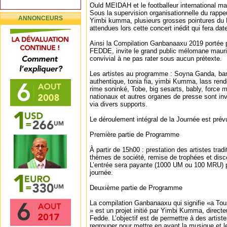
Ould MEIDAH et le footballeur international m
Sous la supervision organisationnelle du rapp
ANNONCEURS
Yimbi kumma, plusieurs grosses pointures du 
attendues lors cette concert inédit qui fera dat
Ainsi la Compilation Ganbanaaxu 2019 portée
FEDDE, invite le grand public mélomane mauri
convivial à ne pas rater sous aucun prétexte.
Les artistes au programme : Soyna Ganda, bam
authentique, tonia fia, yimbi Kumma, lass rend
rime soninké, Tobe, big sesarts, bably, force 
nationaux et autres organes de presse sont invi
via divers supports.
Le déroulement intégral de la Journée est pré
Première partie de Programme
À partir de 15h00 : prestation des artistes trad
thèmes de société, remise de trophées et disc
L’entrée sera payante (1000 UM ou 100 MRU) p
journée.
Deuxième partie de Programme
La compilation Ganbanaaxu qui signifie «a Tou
» est un projet initié par Yimbi Kumma, direc
Fedde. L’objectif est de permettre à des artist
regrouper pour mettre en avant la musique et l