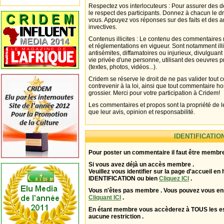
Respectez vos interlocuteurs : Pour assurer des d
le respect des participants. Donnez à chacun le d
vous. Appuyez vos réponses sur des faits et des 
invectives.
Contenus illicites : Le contenu des commentaires n
et réglementations en vigueur. Sont notamment illi
antisémites, diffamatoires ou injurieux, divulguant
vie privée d'une personne, utilisant des oeuvres p
(textes, photos, vidéos...).
Cridem se réserve le droit de ne pas valider tout
contrevenir à la loi, ainsi que tout commentaire h
grossier. Merci pour votre participation à Cridem!
Les commentaires et propos sont la propriété de l
que leur avis, opinion et responsabilité.
IDENTIFICATIO
Pour poster un commentaire il faut être membre
Si vous avez déjà un accès membre .
Veuillez vous identifier sur la page d'accueil en 
IDENTIFICATION ou bien
Cliquez ICI
.
Vous n'êtes pas membre . Vous pouvez vous enr
Cliquant ICI
.
En étant membre vous accèderez à TOUS les 
aucune restriction .