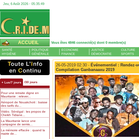
Jeu, 6 Août 2026 -
05:35:49
ACCUEIL
Vous êtes 4846 connecté(s) dont 0 membre(s)
SANTÉ
POLITIQUE
ECONOMIE
JUSTICE
CULTURE
HYGIÈNE
GÉNÉRALE
FINANCE
DÉMOCRATIE
SPORTS
26-05-2019 02:30 -
Événementiel : Rendez-v
Compilation Ganbanaaxu 2019
/30 jours
+ Lus/7 jours
Pour une retraite digne en
Mauritanie : relever...
Aéroport de Nouakchott : baisse
des tarifs du...
Vidéo. Sénégal : les propos de
Cheikh Tidiane...
La Mauritanie lance une
campagne de semis...
La mémoire effacée : quand la
mairie de...