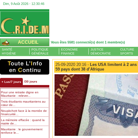
Dim, 9 Août 2026 -
12:30:47
ACCUEIL
Vous êtes 5581 connecté(s) dont 1 membre(s)
SANTÉ
POLITIQUE
ECONOMIE
JUSTICE
CULTURE
HYGIÈNE
GÉNÉRALE
FINANCE
DÉMOCRATIE
SPORTS
25-09-2020 20:16 -
Les USA limitent à 2 ans 
59 pays dont 38 d’Afrique
/30 jours
+ Lus/7 jours
Pour une retraite digne en
Mauritanie : relever...
Trois étudiants mauritaniens au
cœur de...
Nouakchott face à la montée de
l’insécurité...
La mémoire effacée : quand la
mairie de...
Mauritanie : le gouvernement
renforce le...