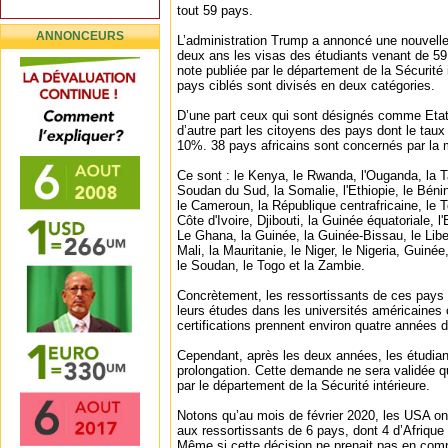
tout 59 pays.
ANNONCEURS
L’administration Trump a annoncé une nouvelle 
deux ans les visas des étudiants venant de 5
note publiée par le département de la Sécurité 
pays ciblés sont divisés en deux catégories.
D’une part ceux qui sont désignés comme Etats
d’autre part les citoyens des pays dont le taux
10%. 38 pays africains sont concernés par la 
Ce sont : le Kenya, le Rwanda, l'Ouganda, la T
Soudan du Sud, la Somalie, l'Ethiopie, le Bénin
le Cameroun, la République centrafricaine, le 
Côte d'Ivoire, Djibouti, la Guinée équatoriale, 
Le Ghana, la Guinée, la Guinée-Bissau, le Liber
Mali, la Mauritanie, le Niger, le Nigeria, Guinée
le Soudan, le Togo et la Zambie.
Concrètement, les ressortissants de ces pays 
leurs études dans les universités américaines 
certifications prennent environ quatre années d
Cependant, après les deux années, les étudi
prolongation. Cette demande ne sera validée 
par le département de la Sécurité intérieure.
Notons qu’au mois de février 2020, les USA on
aux ressortissants de 6 pays, dont 4 d’Afrique l’
Même si cette décision ne prenait pas en compt