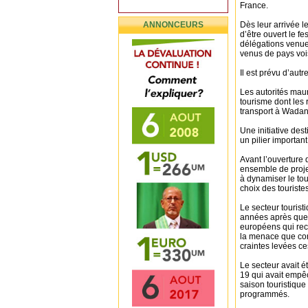
France.
ANNONCEURS
Dès leur arrivée l
d’être ouvert le f
délégations venues
venus de pays voi
Il est prévu d’autr
Les autorités maur
tourisme dont les 
transport à Wadane
Une initiative de
un pilier importan
Avant l’ouverture 
ensemble de projet
à dynamiser le tou
choix des touristes
Le secteur tourist
années après que 
européens qui rec
la menace que con
craintes levées ce
Le secteur avait 
19 qui avait empê
saison touristique 
programmés.