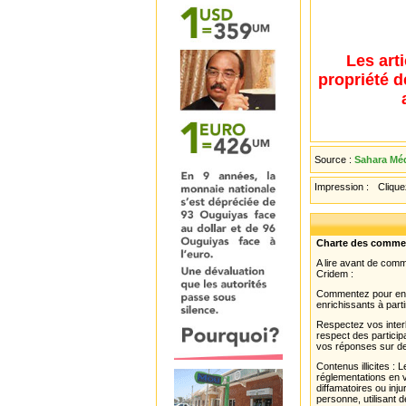
Les art
propriété d
Source :
Sahara Méd
Impression :
Cliquez
Charte des comme
A lire avant de com
Cridem :
Commentez pour enri
enrichissants à parti
Respectez vos interl
respect des partici
vos réponses sur de
Contenus illicites :
réglementations en v
diffamatoires ou inju
personne, utilisant d