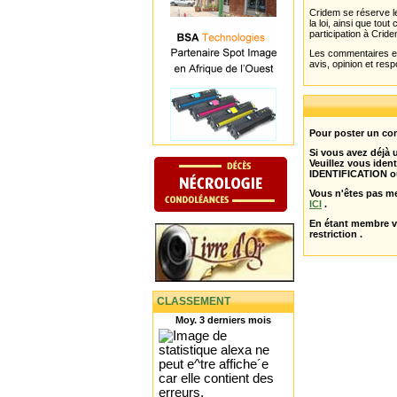
Cridem se réserve le
la loi, ainsi que to
participation à Cride
Les commentaires et 
avis, opinion et resp
Pour poster un com
Si vous avez déjà
Veuillez vous ident
IDENTIFICATION o
Vous n'êtes pas m
ICI
.
En étant membre 
restriction .
CLASSEMENT
Moy. 3 derniers mois