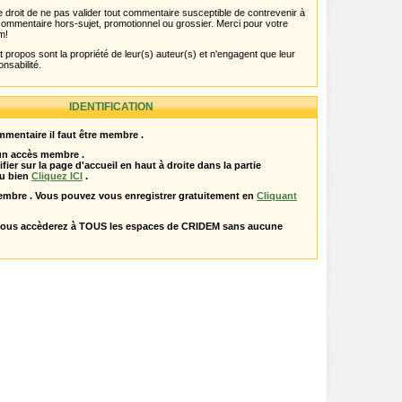
 droit de ne pas valider tout commentaire susceptible de contrevenir à
ut commentaire hors-sujet, promotionnel ou grossier. Merci pour votre
m!
propos sont la propriété de leur(s) auteur(s) et n'engagent que leur
onsabilité.
IDENTIFICATION
mentaire il faut être membre .
 un accès membre .
ifier sur la page d'accueil en haut à droite dans la partie
u bien
Cliquez ICI
.
embre . Vous pouvez vous enregistrer gratuitement en
Cliquant
vous accèderez à TOUS les espaces de CRIDEM sans aucune