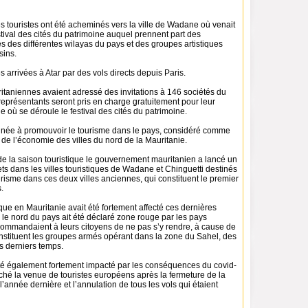
es touristes ont été acheminés vers la ville de Wadane où venait
estival des cités du patrimoine auquel prennent part des
 des différentes wilayas du pays et des groupes artistiques
sins.
es arrivées à Atar par des vols directs depuis Paris.
itaniennes avaient adressé des invitations à 146 sociétés du
représentants seront pris en charge gratuitement pour leur
 où se déroule le festival des cités du patrimoine.
stinée à promouvoir le tourisme dans le pays, considéré comme
t de l’économie des villes du nord de la Mauritanie.
de la saison touristique le gouvernement mauritanien a lancé un
s dans les villes touristiques de Wadane et Chinguetti destinés
risme dans ces deux villes anciennes, qui constituent le premier
.
ique en Mauritanie avait été fortement affecté ces dernières
le nord du pays ait été déclaré zone rouge par les pays
ommandaient à leurs citoyens de ne pas s’y rendre, à cause de
stituent les groupes armés opérant dans la zone du Sahel, des
s derniers temps.
été également fortement impacté par les conséquences du covid-
ché la venue de touristes européens après la fermeture de la
l’année dernière et l’annulation de tous les vols qui étaient