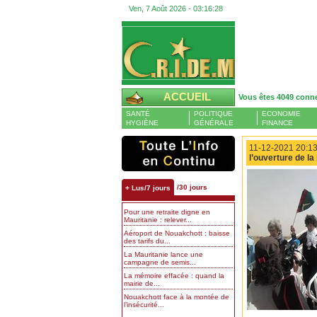
Ven, 7 Août 2026 -
03:16:29
ACCUEIL
Vous êtes 4049 conn
SANTÉ
POLITIQUE
ECONOMIE
HYGIÈNE
GÉNÉRALE
FINANCE
11-12-2021 20:13
l’ouverture de la
/30 jours
+ Lus/7 jours
Pour une retraite digne en
Mauritanie : relever...
Aéroport de Nouakchott : baisse
des tarifs du...
La Mauritanie lance une
campagne de semis...
La mémoire effacée : quand la
mairie de...
Nouakchott face à la montée de
l’insécurité...