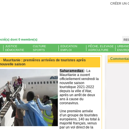
CRÉER UN 
ecté(s) dont 0 membre(s)
RE
JUSTICE
CULTURE
EDUCATION
PÊCHE, ELEVAGE
URBANI
DÉMOCRATIE
SPORTS
EMPLOI
AGRICULTURE
ENVIRO
Commentair
 -
Mauritanie : premières arrivées de touristes après
 nouvelle saison
Saharamedias
- La
Mauritanie a ouvert
officiellement vendredi la
nouvelle saison
touristique 2021-2022
depuis la ville d’Atar,
après un arrêt de deux
ans à cause du
coronavirus.
Une première arrivée
d’un groupe de touristes
européens, 140 au total à
majorité français, venus
par un vol direct de la