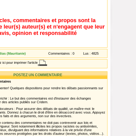
icles, commentaires et propos sont la
e leur(s) auteur(s) et n'engagent que leur
avis, opinion et responsabilité
ias (Mauritanie)
Commentaires :
0
Lus :
4825
 ici pour imprimer l'article
POSTEZ UN COMMENTAIRE
ntaires
menter! Quelques dispositions pour rendre les débats passionnants sur
chir : Le but des commentaires est d'instaurer des échanges
r des articles publiés sur Cridem.
ocuteurs : Pour assurer des débats de qualité, un maître-mot: le
pants. Donnez à chacun le droit d'être en désaccord avec vous. Appuyez
s faits et des arguments, non sur des invectives.
 Le contenu des commentaires ne doit pas contrevenir aux lois et
igueur. Sont notamment illicites les propos racistes ou antisémites,
rieux, divulguant des informations relatives à la vie privée d'une
es oeuvres protégées par les droits d'auteur (textes, photos, vidéos...).