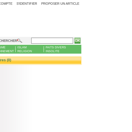
COMPTE
S'IDENTIFIER
PROPOSER UN ARTICLE
CHERCHER
SME
ISLAM
FAITS DIVERS
NNEMENT
RELIGION
INSOLITE
es (0)