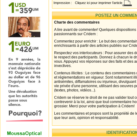
Impression :
Cliquez ici pour imprimer l'article
POSTEZ UN COMMEN
Charte des commentaires
A lire avant de commenter! Quelques dispositions
passionnants sur Cridem :
Commentez pour enrichir : Le but des commentair
enrichissants à partir des articles publiés sur Cri
Respectez vos interlocuteurs : Pour assurer des d
le respect des participants. Donnez à chacun le d
vous. Appuyez vos réponses sur des faits et des 
invectives.
Contenus illicites : Le contenu des commentaires n
et réglementations en vigueur. Sont notamment illi
antisémites, diffamatoires ou injurieux, divulguant
vie privée d'une personne, utilisant des oeuvres p
(textes, photos, vidéos...).
Cridem se réserve le droit de ne pas valider tout
contrevenir à la loi, ainsi que tout commentaire h
grossier. Merci pour votre participation à Cridem!
Les commentaires et propos sont la propriété de l
que leur avis, opinion et responsabilité.
IDENTIFICATIO