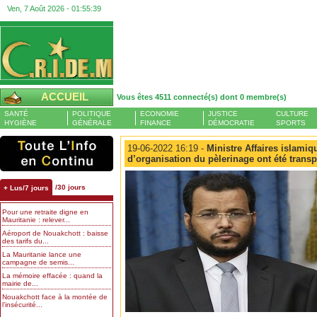
Ven, 7 Août 2026 -
01:55:40
ACCUEIL
Vous êtes 4511 connecté(s) dont 0 membre(s)
SANTÉ
POLITIQUE
ECONOMIE
JUSTICE
CULTURE
HYGIÈNE
GÉNÉRALE
FINANCE
DÉMOCRATIE
SPORTS
19-06-2022 16:19 -
Ministre Affaires islamiqu
d’organisation du pèlerinage ont été transp
/30 jours
+ Lus/7 jours
Pour une retraite digne en
Mauritanie : relever...
Aéroport de Nouakchott : baisse
des tarifs du...
La Mauritanie lance une
campagne de semis...
La mémoire effacée : quand la
mairie de...
Nouakchott face à la montée de
l’insécurité...