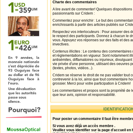
Charte des commentaires
A lire avant de commenter! Quelques dispositions
passionnants sur Cridem :
Commentez pour enrichir : Le but des commentair
enrichissants à partir des articles publiés sur Cri
Respectez vos interlocuteurs : Pour assurer des d
le respect des participants. Donnez à chacun le d
vous. Appuyez vos réponses sur des faits et des 
invectives.
Contenus illicites : Le contenu des commentaires n
et réglementations en vigueur. Sont notamment illi
antisémites, diffamatoires ou injurieux, divulguant
vie privée d'une personne, utilisant des oeuvres p
(textes, photos, vidéos...).
Cridem se réserve le droit de ne pas valider tout
contrevenir à la loi, ainsi que tout commentaire h
grossier. Merci pour votre participation à Cridem!
Les commentaires et propos sont la propriété de l
que leur avis, opinion et responsabilité.
IDENTIFICATIO
Pour poster un commentaire il faut être membre
Si vous avez déjà un accès membre .
Veuillez vous identifier sur la page d'accueil en 