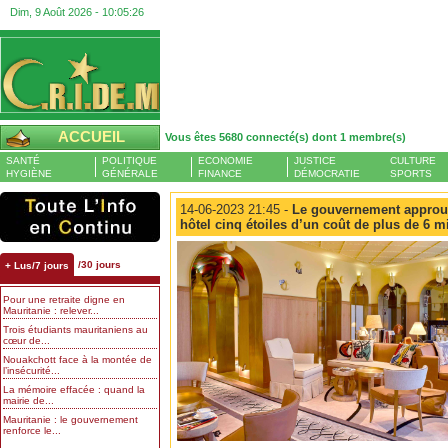
Dim, 9 Août 2026 -
10:05:27
ACCUEIL
Vous êtes 5680 connecté(s) dont 1 membre(s)
SANTÉ
POLITIQUE
ECONOMIE
JUSTICE
CULTURE
HYGIÈNE
GÉNÉRALE
FINANCE
DÉMOCRATIE
SPORTS
14-06-2023 21:45 -
Le gouvernement approuv
hôtel cinq étoiles d’un coût de plus de 6 m
/30 jours
+ Lus/7 jours
Pour une retraite digne en
Mauritanie : relever...
Trois étudiants mauritaniens au
cœur de...
Nouakchott face à la montée de
l’insécurité...
La mémoire effacée : quand la
mairie de...
Mauritanie : le gouvernement
renforce le...