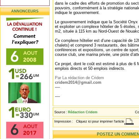
dans le cadre des efforts de promotion du sect
pouvoirs, conformément à la stratégie nationa
ANNONCEURS
indique le gouvernement.
Le gouvernement indique que la Société Onyx a
et exploiter un complexe hôtelier de 5 étoiles,
m2, située à 115 km au Nord-Ouest de Nouakc
Ce complexe hôtelier est d’une capacité de 12
chalets) et comprend 3 restaurants, des bâtime
conférences et expositions, un centre de sport,
course club, une marina privée, une piste d’att
Ce projet, dont le coût est estimé à plus de 6 
emplois directs et 50 emplois indirects.
Par La rédaction de Cridem
cridem2014@gmail.com
----
----
Source :
Rédaction Cridem
Co
Impression :
Cliquez ici pour imprimer l'article
POSTEZ UN COMMEN