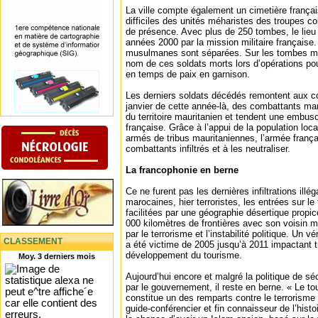
La ville compte également un cimetière frança
difficiles des unités méharistes des troupes co
de présence. Avec plus de 250 tombes, le lieu 
années 2000 par la mission militaire française
musulmanes sont séparées. Sur les tombes mais
nom de ces soldats morts lors d’opérations pou
en temps de paix en garnison.
Les derniers soldats décédés remontent aux c
janvier de cette année-là, des combattants maro
du territoire mauritanien et tendent une embusc
française. Grâce à l’appui de la population l
armés de tribus mauritaniennes, l’armée françai
combattants infiltrés et à les neutraliser.
La francophonie en berne
Ce ne furent pas les dernières infiltrations illéga
marocaines, hier terroristes, les entrées sur le 
facilitées par une géographie désertique propi
000 kilomètres de frontières avec son voisin m
par le terrorisme et l’instabilité politique. Un v
CLASSEMENT
a été victime de 2005 jusqu’à 2011 impactant t
développement du tourisme.
Moy. 3 derniers mois
Aujourd’hui encore et malgré la politique de s
par le gouvernement, il reste en berne. « Le t
constitue un des remparts contre le terrorism
guide-conférencier et fin connaisseur de l’his