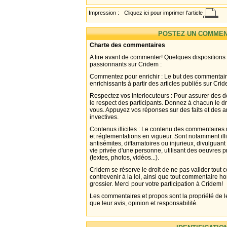
Impression :
Cliquez ici pour imprimer l'article
POSTEZ UN COMMEN
Charte des commentaires
A lire avant de commenter! Quelques dispositions
passionnants sur Cridem :
Commentez pour enrichir : Le but des commentair
enrichissants à partir des articles publiés sur Cri
Respectez vos interlocuteurs : Pour assurer des d
le respect des participants. Donnez à chacun le d
vous. Appuyez vos réponses sur des faits et des 
invectives.
Contenus illicites : Le contenu des commentaires n
et réglementations en vigueur. Sont notamment illi
antisémites, diffamatoires ou injurieux, divulguant
vie privée d'une personne, utilisant des oeuvres p
(textes, photos, vidéos...).
Cridem se réserve le droit de ne pas valider tout
contrevenir à la loi, ainsi que tout commentaire h
grossier. Merci pour votre participation à Cridem!
Les commentaires et propos sont la propriété de l
que leur avis, opinion et responsabilité.