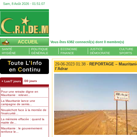
Sam, 8 Août 2026 -
01:51:08
ACCUEIL
Vous êtes 6382 connecté(s) dont 0 membre(s)
SANTÉ
POLITIQUE
ECONOMIE
JUSTICE
CULTURE
HYGIÈNE
GÉNÉRALE
FINANCE
DÉMOCRATIE
SPORTS
29-06-2023 01:38 -
REPORTAGE – Mauritanie :
l’Adrar
/30 jours
+ Lus/7 jours
Pour une retraite digne en
Mauritanie : relever...
La Mauritanie lance une
campagne de semis...
Nouakchott face à la montée de
l’insécurité...
La mémoire effacée : quand la
mairie de...
Mauritanie : le gouvernement
renforce le...