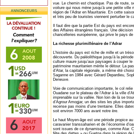
vue. Le chemin est chaotique. Pas de route, 
voiture qui nous mène jusqu’à une petite ville
ANNONCEURS
région de l’Adrar en Mauritanie. En cette saiso
et très peu de touristes viennent perturber le 
Il faut dire que la partie Est du pays est encor
des Affaires étrangères français. Une décision 
chancelleries européenne, qui prive le pays de
La richesse plurimillénaire de l’Adrar
L’histoire du pays est riche de mille et un tré
découverte. Du paléolithique jusqu’à la période 
culture maure jusqu’aux paysages à couper le so
patrimoine mauritanien mérite le détour. La p
d’Atar, la capitale régionale, a même été choisi
Saganne en 1984 avec Gérard Depardieu, Soph
Deneuve.
Voie de communication importante, le col relie 
Ouadane sur le plateau de l’Adrar à la ville d’A
imprenable sur la vallée. Non loin de là se trou
d’Agrour Amogjar, un des sites les plus importa
recense pas moins d’une trentaine. Elles dater
soit environ 7000 ans avant notre ère.
Le haut Moyen-âge est une période propice 
caravanier transsaharien et de l’économie d’oas
sont issues de ce dynamisque, comme Atar. C
fête des dattes » ou Guetna dans la région de l