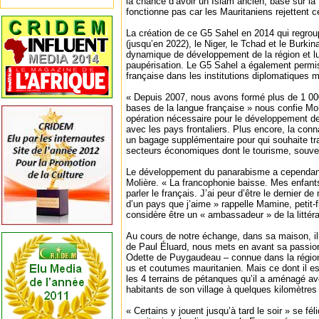
la chance d’avoir un Islam ancien, basé sur la 
fonctionne pas car les Mauritaniens rejettent ce
La création de ce G5 Sahel en 2014 qui regroup
(jusqu’en 2022), le Niger, le Tchad et le Burki
dynamique de développement de la région et lut
paupérisation. Le G5 Sahel a également permis
française dans les institutions diplomatiques m
« Depuis 2007, nous avons formé plus de 1 00
bases de la langue française » nous confie
opération nécessaire pour le développement de
avec les pays frontaliers. Plus encore, la con
un bagage supplémentaire pour qui souhaite tr
secteurs économiques dont le tourisme, souve
Le développement du panarabisme a cependant 
Molière. « La francophonie baisse. Mes enfants
parler le français. J’ai peur d’être le dernier de
d’un pays que j’aime » rappelle Mamine, petit-fi
considère être un « ambassadeur » de la littéra
Au cours de notre échange, dans sa maison, 
de Paul Éluard, nous mets en avant sa passion
Odette de Puygaudeau – connue dans la régio
us et coutumes mauritanien. Mais ce dont il est
les 4 terrains de pétanques qu’il a aménagé av
habitants de son village à quelques kilomètres 
« Certains y jouent jusqu’à tard le soir » se féli