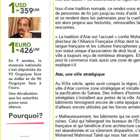
Issu d’une tradition nomade, ce rendez-vous es
de personnes de fin juin jusqu’au mois d’août. L
et se rendent dans les palmeraies pour la cueil
est alors propice aux festivités, retrouvailles f
rencontres.
« La tradition d’Atar est l’accueil » confie M
directeur de l’Alliance Française d’Atar dont la
langue française et les cultures francophones
son statut unique d’association de droit local.
ville a toujours reçu de nombreux étrangers. El
pour le commerce mais aussi une zone de garni
explique-t-il.
Atar, une ville stratégique
Au XIXe siècle, après avoir conquis la région, l
ville d’Atar comme zone stratégique et install
la pacification du Sahara. Des milliers d’hommes
sénégalais s’installent aux portes de la ville. 
bâtiments témoignent encore de cette époque r
d’ailleurs encore utilisées par les forces armé
« Malheureusement, les bâtiments qui ne son
ruines. Celui qui hébergeait les bureaux de l’É
française et qui bénéficie d’une architecture c
est abandonnée et va sûrement disparaître, c
Mohamed Mahmoud Taleb qui nous fait visiter 