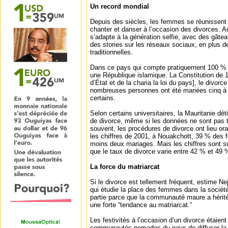
Un record mondial
Depuis des siècles, les femmes se réunissent 
chanter et danser à l’occasion des divorces. Auj
s’adapte à la génération selfie, avec des gâte
des stories sur les réseaux sociaux, en plus de
traditionnelles.
Dans ce pays qui compte pratiquement 100 %
une République islamique. La Constitution de 199
d’État et de la charia la loi du pays], le divorc
nombreuses personnes ont été mariées cinq à di
certains.
Selon certains universitaires, la Mauritanie dét
de divorce, même si les données ne sont pas tr
souvent, les procédures de divorce ont lieu ora
les chiffres de 2001, à Nouakchott, 39 % des
moins deux mariages. Mais les chiffres sont s
que le taux de divorce varie entre 42 % et 49 
La force du matriarcat
Si le divorce est tellement fréquent, estime N
qui étudie la place des femmes dans la société
partie parce que la communauté maure a hérit
une forte “tendance au matriarcat.”
Les festivités à l’occasion d’un divorce étaien
communautés nomades du pays de diffuser la