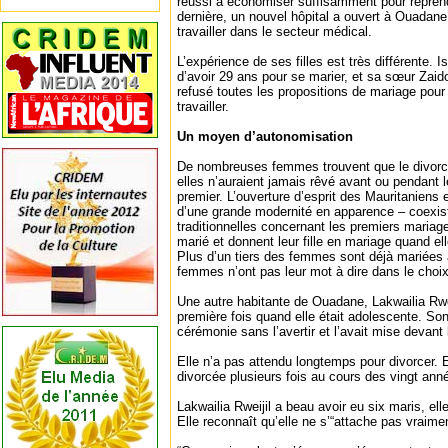
réussi à économiser suffisamment pour repren
dernière, un nouvel hôpital a ouvert à Ouadane,
travailler dans le secteur médical.
L’expérience de ses filles est très différente. 
d’avoir 29 ans pour se marier, et sa sœur Zaido
refusé toutes les propositions de mariage pour
travailler.
Un moyen d’autonomisation
De nombreuses femmes trouvent que le divorce 
elles n’auraient jamais rêvé avant ou pendant l
premier. L’ouverture d’esprit des Mauritaniens 
d’une grande modernité en apparence – coexist
traditionnelles concernant les premiers mariag
marié et donnent leur fille en mariage quand el
Plus d’un tiers des femmes sont déjà mariées à
femmes n’ont pas leur mot à dire dans le choix
Une autre habitante de Ouadane, Lakwailia Rwei
première fois quand elle était adolescente. Son
cérémonie sans l’avertir et l’avait mise devant 
Elle n’a pas attendu longtemps pour divorcer. E
divorcée plusieurs fois au cours des vingt anné
Lakwailia Rweijil a beau avoir eu six maris, ell
Elle reconnaît qu’elle ne s’“attache pas vraimen