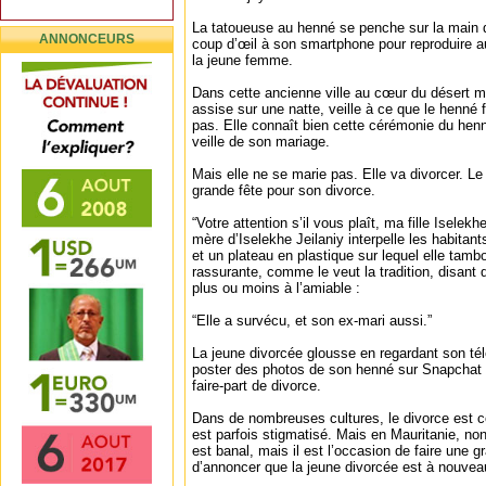
La tatoueuse au henné se penche sur la main de
ANNONCEURS
coup d’œil à son smartphone pour reproduire a
la jeune femme.
Dans cette ancienne ville au cœur du désert ma
assise sur une natte, veille à ce que le henné
pas. Elle connaît bien cette cérémonie du henn
veille de son mariage.
Mais elle ne se marie pas. Elle va divorcer. Le
grande fête pour son divorce.
“Votre attention s’il vous plaît, ma fille Iselek
mère d’Iselekhe Jeilaniy interpelle les habitan
et un plateau en plastique sur lequel elle tamb
rassurante, comme le veut la tradition, disant 
plus ou moins à l’amiable :
“Elle a survécu, et son ex-mari aussi.”
La jeune divorcée glousse en regardant son té
poster des photos de son henné sur Snapchat 
faire-part de divorce.
Dans de nombreuses cultures, le divorce est
est parfois stigmatisé. Mais en Mauritanie, n
est banal, mais il est l’occasion de faire une 
d’annoncer que la jeune divorcée est à nouveau