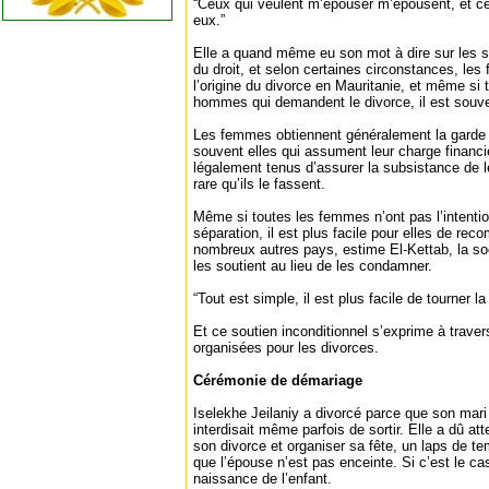
“Ceux qui veulent m’épouser m’épousent, et ceu
eux.”
Elle a quand même eu son mot à dire sur les s
du droit, et selon certaines circonstances, le
l’origine du divorce en Mauritanie, et même si
hommes qui demandent le divorce, il est souven
Les femmes obtiennent généralement la garde 
souvent elles qui assument leur charge financ
légalement tenus d’assurer la subsistance de l
rare qu’ils le fassent.
Même si toutes les femmes n’ont pas l’intentio
séparation, il est plus facile pour elles de re
nombreux autres pays, estime El-Kettab, la so
les soutient au lieu de les condamner.
“Tout est simple, il est plus facile de tourner la
Et ce soutien inconditionnel s’exprime à traver
organisées pour les divorces.
Cérémonie de démariage
Iselekhe Jeilaniy a divorcé parce que son mari ét
interdisait même parfois de sortir. Elle a dû att
son divorce et organiser sa fête, un laps de 
que l’épouse n’est pas enceinte. Si c’est le cas
naissance de l’enfant.