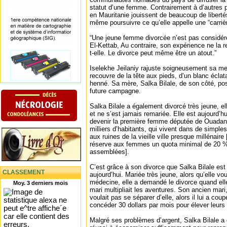
statut d’une femme. Contrairement à d’autre
en Mauritanie jouissent de beaucoup de libertés,
même poursuivre ce qu’elle appelle une “carriè
“Une jeune femme divorcée n’est pas considé
El-Kettab, Au contraire, son expérience ne la r
t-elle. Le divorce peut même être un atout.”
Iselekhe Jeilaniy rajuste soigneusement sa melf
recouvre de la tête aux pieds, d’un blanc éclat
henné. Sa mère, Salka Bilale, de son côté, po
future campagne.
Salka Bilale a également divorcé très jeune, 
et ne s’est jamais remariée. Elle est aujourd’h
devenir la première femme députée de Ouadane
milliers d’habitants, qui vivent dans de simpl
aux ruines de la vieille ville presque millénaire
réserve aux femmes un quota minimal de 20 % 
assemblées].
C’est grâce à son divorce que Salka Bilale est
CLASSEMENT
aujourd’hui. Mariée très jeune, alors qu’elle vo
médecine, elle a demandé le divorce quand el
Moy. 3 derniers mois
mari multipliait les aventures. Son ancien mari
voulait pas se séparer d’elle, alors il lui a coup
concéder 30 dollars par mois pour élever leurs
Malgré ses problèmes d’argent, Salka Bilale a