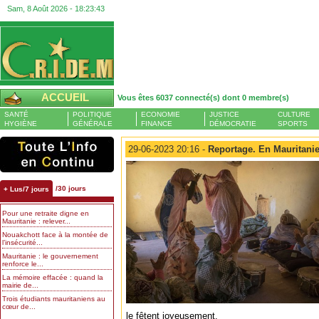
Sam, 8 Août 2026 -
18:23:43
ACCUEIL
Vous êtes 6037 connecté(s) dont 0 membre(s)
SANTÉ
POLITIQUE
ECONOMIE
JUSTICE
CULTURE
HYGIÈNE
GÉNÉRALE
FINANCE
DÉMOCRATIE
SPORTS
29-06-2023 20:16 -
Reportage. En Mauritanie,
/30 jours
+ Lus/7 jours
Pour une retraite digne en
Mauritanie : relever...
Nouakchott face à la montée de
l’insécurité...
Mauritanie : le gouvernement
renforce le...
La mémoire effacée : quand la
mairie de...
Trois étudiants mauritaniens au
cœur de...
le fêtent joyeusement.