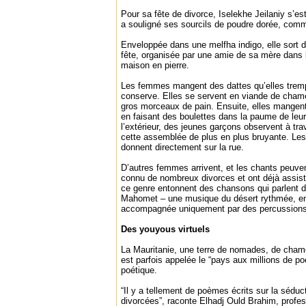
Pour sa fête de divorce, Iselekhe Jeilaniy s’e
a souligné ses sourcils de poudre dorée, comm
Enveloppée dans une melfha indigo, elle sort de
fête, organisée par une amie de sa mère dans
maison en pierre.
Les femmes mangent des dattes qu’elles trem
conserve. Elles se servent en viande de cham
gros morceaux de pain. Ensuite, elles mangent
en faisant des boulettes dans la paume de leur
l’extérieur, des jeunes garçons observent à tra
cette assemblée de plus en plus bruyante. Le
donnent directement sur la rue.
D’autres femmes arrivent, et les chants peuve
connu de nombreux divorces et ont déjà assis
ce genre entonnent des chansons qui parlent d
Mahomet – une musique du désert rythmée, env
accompagnée uniquement par des percussions 
Des youyous virtuels
La Mauritanie, une terre de nomades, de cham
est parfois appelée le “pays aux millions de po
poétique.
“Il y a tellement de poèmes écrits sur la sédu
divorcées”, raconte Elhadj Ould Brahim, profess