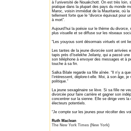
à l’université de Nouakchott. On est très loin, s
pratique dans la plupart des pays du monde 
Maroc, voisin immédiat de la Mauritanie, où la 
tellement forte que le “divorce équivaut pour
à mort”.
Aujourd’hui la poésie sur le thème du divorce,
plus visuelle et se diffuse sur les réseaux soc
“Les youyous sont désormais virtuels et ont lieu
Les tantes de la jeune divorcée sont arrivées e
tapis près d’Iselekhe Jeilaniy, qui a passé une 
son téléphone à envoyer des messages et à pos
touche à sa fin.
Salka Bilale regarde sa fille aînée. “Il n’y a q
l’intéressent, déplore-t-elle. Moi, à son âge, je 
politique.”
La jeune sexagénaire se lève. Si sa fille ne veu
divorcée pour faire carrière et gagner son ind
concentrer sur la sienne. Elle se dirige vers la
électeurs potentiels.
“Je compte sur les jeunes pour récolter des voix
Ruth Maclean
The New York Times (New York)