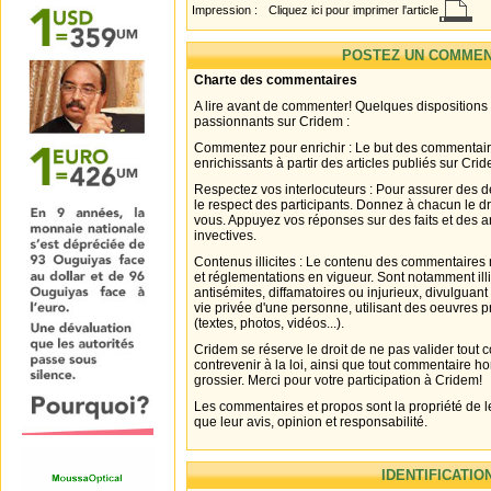
Impression :
Cliquez ici pour imprimer l'article
POSTEZ UN COMMEN
Charte des commentaires
A lire avant de commenter! Quelques dispositions
passionnants sur Cridem :
Commentez pour enrichir : Le but des commentair
enrichissants à partir des articles publiés sur Cri
Respectez vos interlocuteurs : Pour assurer des d
le respect des participants. Donnez à chacun le d
vous. Appuyez vos réponses sur des faits et des 
invectives.
Contenus illicites : Le contenu des commentaires n
et réglementations en vigueur. Sont notamment illi
antisémites, diffamatoires ou injurieux, divulguant
vie privée d'une personne, utilisant des oeuvres p
(textes, photos, vidéos...).
Cridem se réserve le droit de ne pas valider tout
contrevenir à la loi, ainsi que tout commentaire h
grossier. Merci pour votre participation à Cridem!
Les commentaires et propos sont la propriété de l
que leur avis, opinion et responsabilité.
IDENTIFICATIO