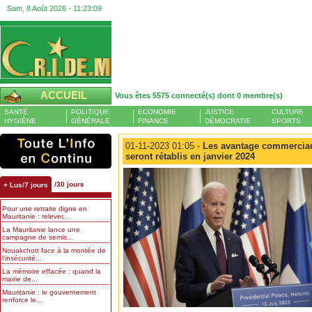
Sam, 8 Août 2026 -
11:23:09
ACCUEIL
Vous êtes 5575 connecté(s) dont 0 membre(s)
SANTÉ
POLITIQUE
ECONOMIE
JUSTICE
CULTURE
HYGIÈNE
GÉNÉRALE
FINANCE
DÉMOCRATIE
SPORTS
01-11-2023 01:05 -
Les avantage commerciau
seront rétablis en janvier 2024
/30 jours
+ Lus/7 jours
Pour une retraite digne en
Mauritanie : relever...
La Mauritanie lance une
campagne de semis...
Nouakchott face à la montée de
l’insécurité...
La mémoire effacée : quand la
mairie de...
Mauritanie : le gouvernement
renforce le...