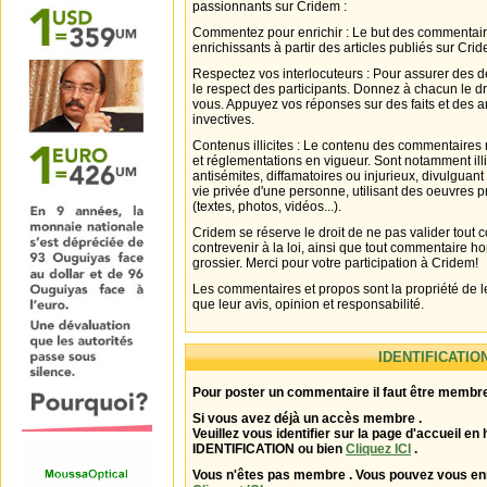
passionnants sur Cridem :
Commentez pour enrichir : Le but des commentair
enrichissants à partir des articles publiés sur Cri
Respectez vos interlocuteurs : Pour assurer des d
le respect des participants. Donnez à chacun le d
vous. Appuyez vos réponses sur des faits et des 
invectives.
Contenus illicites : Le contenu des commentaires n
et réglementations en vigueur. Sont notamment illi
antisémites, diffamatoires ou injurieux, divulguant
vie privée d'une personne, utilisant des oeuvres p
(textes, photos, vidéos...).
Cridem se réserve le droit de ne pas valider tout
contrevenir à la loi, ainsi que tout commentaire h
grossier. Merci pour votre participation à Cridem!
Les commentaires et propos sont la propriété de l
que leur avis, opinion et responsabilité.
IDENTIFICATIO
Pour poster un commentaire il faut être membre
Si vous avez déjà un accès membre .
Veuillez vous identifier sur la page d'accueil en 
IDENTIFICATION ou bien
Cliquez ICI
.
Vous n'êtes pas membre . Vous pouvez vous enr