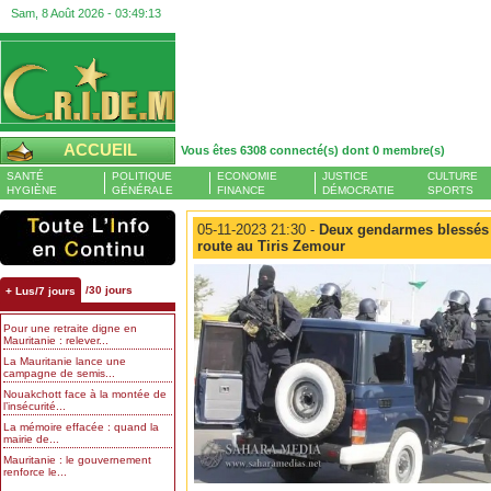
Sam, 8 Août 2026 -
03:49:13
ACCUEIL
Vous êtes 6308 connecté(s) dont 0 membre(s)
SANTÉ
POLITIQUE
ECONOMIE
JUSTICE
CULTURE
HYGIÈNE
GÉNÉRALE
FINANCE
DÉMOCRATIE
SPORTS
05-11-2023 21:30 -
Deux gendarmes blessés 
route au Tiris Zemour
/30 jours
+ Lus/7 jours
Pour une retraite digne en
Mauritanie : relever...
La Mauritanie lance une
campagne de semis...
Nouakchott face à la montée de
l’insécurité...
La mémoire effacée : quand la
mairie de...
Mauritanie : le gouvernement
renforce le...