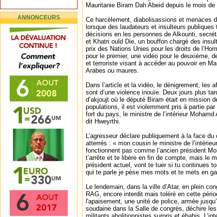
Mauritanie Biram Dah Abeid depuis le mois de
ANNONCEURS
Ce harcèlement, diabolisassions et menaces 
lorsque des laudateurs et insulteurs publiques
décisions en les personnes de Alkounti, secré
et Khatri ould Die, un bouffon chargé des insul
prix des Nations Unies pour les droits de l’Hom
pour le premier, une vidéo pour le deuxième, d
et terroriste visant à accéder au pouvoir en Ma
Arabes ou maures.
Dans l’article et la vidéo, le dénigrement, les a
sont d’une violence inouïe. Deux jours plus tard
d’akjoujt où le député Biram était en mission 
populations, il est violemment pris à partie p
fort du pays, le ministre de l’intérieur Moh
dit Hweyrthi.
L’agresseur déclare publiquement à la face du 
atterrés : « mon cousin le ministre de l’intérie
fonctionnent pas comme l’ancien président Mo
t’arrête et te libère en fin de compte, mais le min
président actuel, vont te tuer si tu continues 
qui te parle je pèse mes mots et te mets en ga
Le lendemain, dans la ville d’Atar, en plein cong
RAG, encore interdit mais toléré en cette péri
l'apaisement, une unité de police, armée jusqu’a
soudaine dans la Salle de congrès, déchire le
militants abolitionnistes surpris et ébahis. L’int