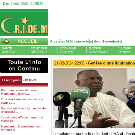
Dim, 9 Août 2026 -
12:56:00
ACCUEIL
Vous êtes 5298 connecté(s) dont 1 membre(s)
SANTÉ
POLITIQUE
ECONOMIE
JUSTICE
CULTURE
HYGIÈNE
GÉNÉRALE
FINANCE
DÉMOCRATIE
SPORTS
21-02-2024 22:00 -
Genèse d’une liquidatio
/30 jours
+ Lus/7 jours
Pour une retraite digne en
Mauritanie : relever...
Trois étudiants mauritaniens au
cœur de...
Nouakchott face à la montée de
l’insécurité...
La mémoire effacée : quand la
mairie de...
Mauritanie : le gouvernement
renforce le...
harcèlement contre le président d’IRA et déput