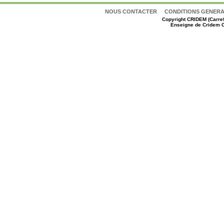
NOUS CONTACTER
CONDITIONS GENERAL
Copyright
CRIDEM (Carref
Enseigne de Cridem C