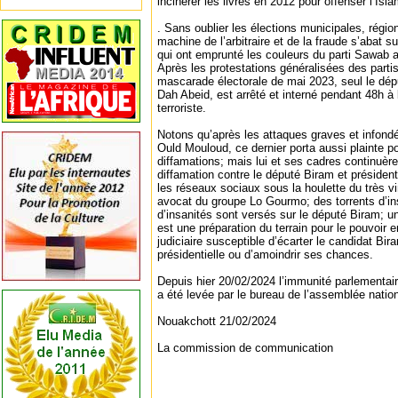
incinérer les livres en 2012 pour offenser l’Is
. Sans oublier les élections municipales, région
machine de l’arbitraire et de la fraude s’abat s
qui ont emprunté les couleurs du parti Sawab a
Après les protestations généralisées des partis
mascarade électorale de mai 2023, seul le dép
Dah Abeid, est arrêté et interné pendant 48h à l
terroriste.
Notons qu’après les attaques graves et infond
Ould Mouloud, ce dernier porta aussi plainte p
diffamations; mais lui et ses cadres continuèren
diffamation contre le député Biram et président
les réseaux sociaux sous la houlette du très vin
avocat du groupe Lo Gourmo; des torrents d’in
d’insanités sont versés sur le député Biram; u
est une préparation du terrain pour le pouvoir 
judiciaire susceptible d’écarter le candidat Bi
présidentielle ou d’amoindrir ses chances.
Depuis hier 20/02/2024 l’immunité parlementa
a été levée par le bureau de l’assemblée natio
Nouakchott 21/02/2024
La commission de communication