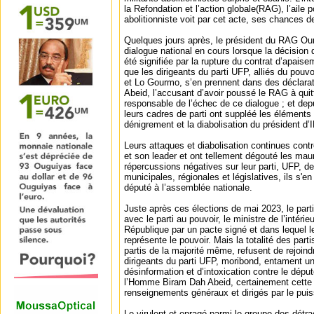
la Refondation et l’action globale(RAG), l’aile
abolitionniste voit par cet acte, ses chances d
Quelques jours après, le président du RAG Ouma
dialogue national en cours lorsque la décision
été signifiée par la rupture du contrat d’apaisem
que les dirigeants du parti UFP, alliés du po
et Lo Gourmo, s’en prennent dans des déclara
Abeid, l’accusant d’avoir poussé le RAG à quitt
responsable de l’échec de ce dialogue ; et de
leurs cadres de parti ont suppléé les éléments
dénigrement et la diabolisation du président d
Leurs attaques et diabolisation continues cont
et son leader et ont tellement dégouté les maur
répercussions négatives sur leur parti, UFP, de
municipales, régionales et législatives, ils s'e
député à l’assemblée nationale.
Juste après ces élections de mai 2023, le parti
avec le parti au pouvoir, le ministre de l’intérie
République par un pacte signé et dans lequel le 
représente le pouvoir. Mais la totalité des part
partis de la majorité même, refusent de rejoind
dirigeants du parti UFP, moribond, entament 
désinformation et d’intoxication contre le dépu
l’Homme Biram Dah Abeid, certainement cette
renseignements généraux et dirigés par le puissa
Le virulent et enragé parmi le groupe des détra