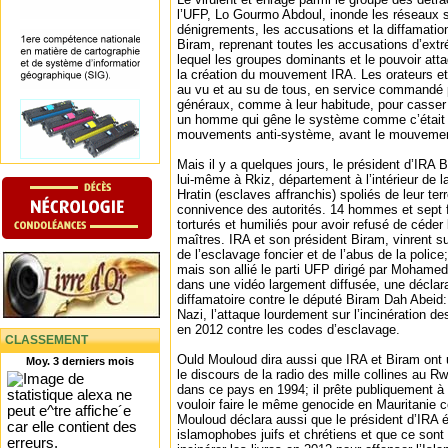
l’UFP, Lo Gourmo Abdoul, inonde les réseaux so
dénigrements, les accusations et la diffamation
Biram, reprenant toutes les accusations d’extr
lequel les groupes dominants et le pouvoir at
la création du mouvement IRA. Les orateurs et 
au vu et au su de tous, en service commandé 
généraux, comme à leur habitude, pour casse
un homme qui gêne le système comme c’était 
mouvements anti-système, avant le mouveme
Mais il y a quelques jours, le président d’IRA
lui-même à Rkiz, département à l’intérieur de l
Hratin (esclaves affranchis) spoliés de leur ter
connivence des autorités. 14 hommes et sept 
torturés et humiliés pour avoir refusé de céder 
maîtres. IRA et son président Biram, vinrent su
de l’esclavage foncier et de l’abus de la police
mais son allié le parti UFP dirigé par Mohamed
dans une vidéo largement diffusée, une déclara
diffamatoire contre le député Biram Dah Abeid: il
Nazi, l’attaque lourdement sur l’incinération d
en 2012 contre les codes d’esclavage.
CLASSEMENT
Ould Mouloud dira aussi que IRA et Biram ont ut
Moy. 3 derniers mois
le discours de la radio des mille collines au
dans ce pays en 1994; il prête publiquement à 
vouloir faire le même genocide en Mauritanie c
Mouloud déclara aussi que le président d’IRA é
islamophobes juifs et chrétiens et que ce sont