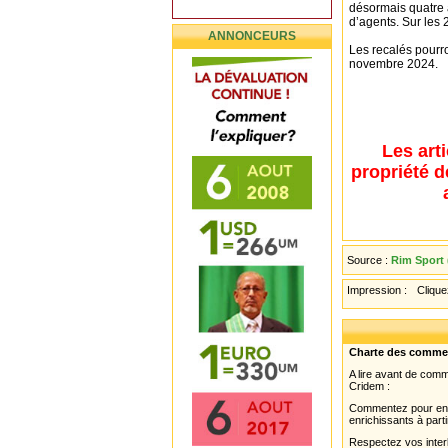
désormais quatre a
d’agents. Sur les 
ANNONCEURS
Les recalés pourro
novembre 2024.
Les art
propriété d
Source :
Rim Sport 
Impression :
Cliquez
Charte des comme
A lire avant de com
Cridem :
Commentez pour enri
enrichissants à parti
Respectez vos interl