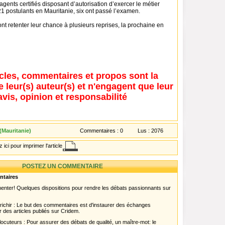
gents certifiés disposant d’autorisation d’exercer le métier
21 postulants en Mauritanie, six ont passé l’examen.
nt retenter leur chance à plusieurs reprises, la prochaine en
icles, commentaires et propos sont la
e leur(s) auteur(s) et n'engagent que leur
avis, opinion et responsabilité
(Mauritanie)
Commentaires :
0
Lus :
2076
 ici pour imprimer l'article
POSTEZ UN COMMENTAIRE
ntaires
menter! Quelques dispositions pour rendre les débats passionnants sur
chir : Le but des commentaires est d'instaurer des échanges
r des articles publiés sur Cridem.
ocuteurs : Pour assurer des débats de qualité, un maître-mot: le