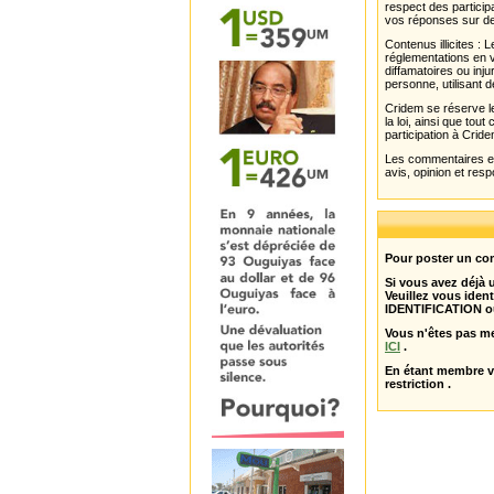
respect des partici
vos réponses sur de
Contenus illicites :
réglementations en v
diffamatoires ou inju
personne, utilisant d
Cridem se réserve le
la loi, ainsi que to
participation à Cride
Les commentaires et 
avis, opinion et resp
Pour poster un com
Si vous avez déjà
Veuillez vous ident
IDENTIFICATION o
Vous n'êtes pas m
ICI
.
En étant membre 
restriction .