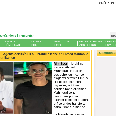
CRÉER UN 
ecté(s) dont 1 membre(s)
RE
JUSTICE
CULTURE
EDUCATION
PÊCHE, ELEVAGE
URBANI
DÉMOCRATIE
SPORTS
EMPLOI
AGRICULTURE
ENVIRO
Commentair
 -
Agents certifiés FIFA : Ibrahima Kane et Ahmed Mahmoud
eur licence
Rim Sport
- Ibrahima
Kane et Ahmed
Mahmoud Hadad ont
décroché leur licence
d’agents certifiés FIFA, à
l’issue de l’examen
organisé, le 22 mai
dernier. Kane et Ahmed
Mahmoud vont
désormais pouvoir
exercer le métier d’agent
et ficeler des transferts
partout dans le monde.
La Mauritanie compte