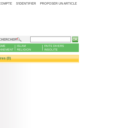
COMPTE
S'IDENTIFIER
PROPOSER UN ARTICLE
CHERCHER
SME
ISLAM
FAITS DIVERS
NNEMENT
RELIGION
INSOLITE
es (0)