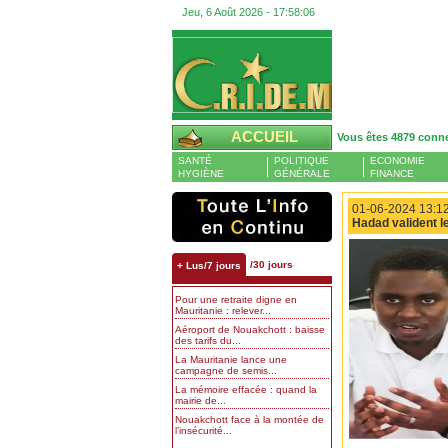
Jeu, 6 Août 2026 -
17:58:07
ACCUEIL
Vous êtes 4879 conn
SANTÉ
POLITIQUE
ECONOMIE
HYGIÈNE
GÉNÉRALE
FINANCE
01-06-2024 13:12
Hadad valident l
/30 jours
+ Lus/7 jours
Pour une retraite digne en
Mauritanie : relever...
Aéroport de Nouakchott : baisse
des tarifs du...
La Mauritanie lance une
campagne de semis...
La mémoire effacée : quand la
mairie de...
Nouakchott face à la montée de
l’insécurité...