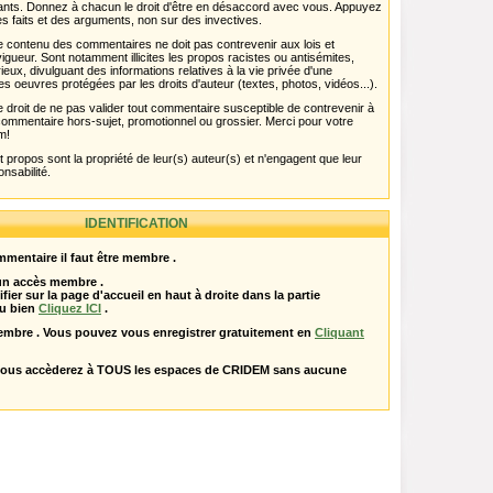
pants. Donnez à chacun le droit d'être en désaccord avec vous. Appuyez
s faits et des arguments, non sur des invectives.
 Le contenu des commentaires ne doit pas contrevenir aux lois et
igueur. Sont notamment illicites les propos racistes ou antisémites,
rieux, divulguant des informations relatives à la vie privée d'une
es oeuvres protégées par les droits d'auteur (textes, photos, vidéos...).
 droit de ne pas valider tout commentaire susceptible de contrevenir à
ut commentaire hors-sujet, promotionnel ou grossier. Merci pour votre
m!
propos sont la propriété de leur(s) auteur(s) et n'engagent que leur
onsabilité.
IDENTIFICATION
mentaire il faut être membre .
 un accès membre .
ifier sur la page d'accueil en haut à droite dans la partie
u bien
Cliquez ICI
.
embre . Vous pouvez vous enregistrer gratuitement en
Cliquant
vous accèderez à TOUS les espaces de CRIDEM sans aucune