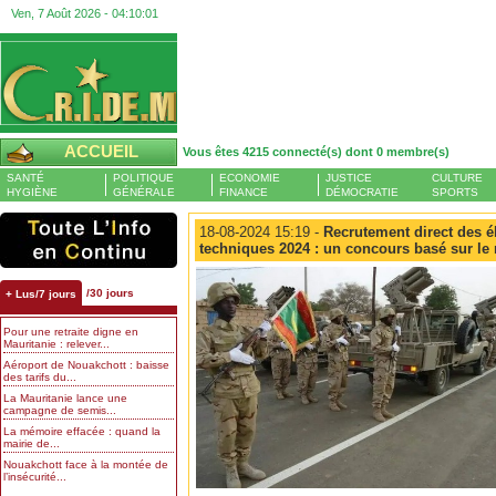
Ven, 7 Août 2026 -
04:10:01
ACCUEIL
Vous êtes 4215 connecté(s) dont 0 membre(s)
SANTÉ
POLITIQUE
ECONOMIE
JUSTICE
CULTURE
HYGIÈNE
GÉNÉRALE
FINANCE
DÉMOCRATIE
SPORTS
18-08-2024 15:19 -
Recrutement direct des él
techniques 2024 : un concours basé sur le 
/30 jours
+ Lus/7 jours
Pour une retraite digne en
Mauritanie : relever...
Aéroport de Nouakchott : baisse
des tarifs du...
La Mauritanie lance une
campagne de semis...
La mémoire effacée : quand la
mairie de...
Nouakchott face à la montée de
l’insécurité...