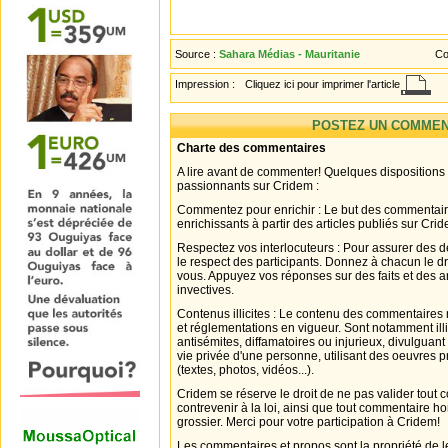
Source :
Sahara Médias - Mauritanie
Co
Impression :
Cliquez ici pour imprimer l'article
POSTEZ UN COMMEN
Charte des commentaires
A lire avant de commenter! Quelques dispositions
passionnants sur Cridem :
Commentez pour enrichir : Le but des commentair
enrichissants à partir des articles publiés sur Cri
Respectez vos interlocuteurs : Pour assurer des d
le respect des participants. Donnez à chacun le d
vous. Appuyez vos réponses sur des faits et des 
invectives.
Contenus illicites : Le contenu des commentaires n
et réglementations en vigueur. Sont notamment illi
antisémites, diffamatoires ou injurieux, divulguant
vie privée d'une personne, utilisant des oeuvres p
(textes, photos, vidéos...).
Cridem se réserve le droit de ne pas valider tout
contrevenir à la loi, ainsi que tout commentaire h
grossier. Merci pour votre participation à Cridem!
Les commentaires et propos sont la propriété de l