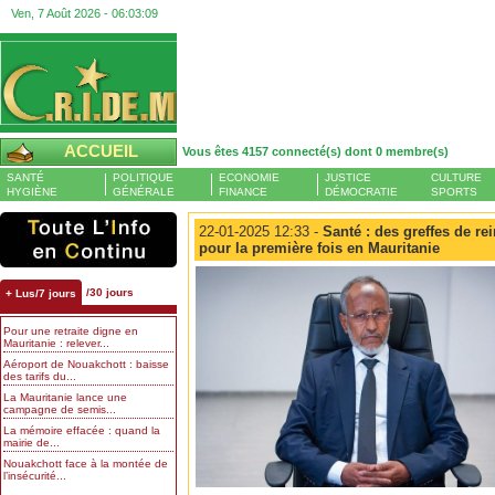
Ven, 7 Août 2026 -
06:03:10
ACCUEIL
Vous êtes 4157 connecté(s) dont 0 membre(s)
SANTÉ
POLITIQUE
ECONOMIE
JUSTICE
CULTURE
HYGIÈNE
GÉNÉRALE
FINANCE
DÉMOCRATIE
SPORTS
22-01-2025 12:33 -
Santé : des greffes de re
pour la première fois en Mauritanie
/30 jours
+ Lus/7 jours
Pour une retraite digne en
Mauritanie : relever...
Aéroport de Nouakchott : baisse
des tarifs du...
La Mauritanie lance une
campagne de semis...
La mémoire effacée : quand la
mairie de...
Nouakchott face à la montée de
l’insécurité...