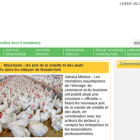
CRÉER UN 
ecté(s) dont 0 membre(s)
RE
JUSTICE
CULTURE
EDUCATION
PÊCHE, ELEVAGE
URBANI
DÉMOCRATIE
SPORTS
EMPLOI
AGRICULTURE
ENVIRO
Commentair
 -
Mauritanie : les prix de la volaille et des œufs
ixés dans les wilayas de Nouakchott
Sahara Médias - Les
ministères mauritaniens
de l’élevage, du
commerce et du tourisme
ont publié jeudi une
circulaire « officielle »
fixant les nouveaux prix
de la viande de volaille et
des œufs, en
coordination avec les
acteurs du secteur, y
compris les entreprises et
les associations
professionnelles.