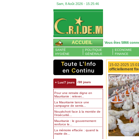
Sam, 8 Août 2026 -
15:25:47
ACCUEIL
Vous êtes 5866 conn
SANTÉ
POLITIQUE
ECONOMIE
HYGIÈNE
GÉNÉRALE
FINANCE
15-02-2025 15:01
officiellement f
/30 jours
+ Lus/7 jours
Pour une retraite digne en
Mauritanie : relever...
La Mauritanie lance une
campagne de semis...
Nouakchott face à la montée de
l’insécurité...
Mauritanie : le gouvernement
renforce le...
La mémoire effacée : quand la
mairie de...