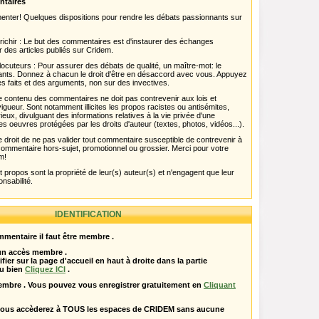
ntaires
menter! Quelques dispositions pour rendre les débats passionnants sur
chir : Le but des commentaires est d'instaurer des échanges
r des articles publiés sur Cridem.
ocuteurs : Pour assurer des débats de qualité, un maître-mot: le
pants. Donnez à chacun le droit d'être en désaccord avec vous. Appuyez
s faits et des arguments, non sur des invectives.
 Le contenu des commentaires ne doit pas contrevenir aux lois et
igueur. Sont notamment illicites les propos racistes ou antisémites,
rieux, divulguant des informations relatives à la vie privée d'une
es oeuvres protégées par les droits d'auteur (textes, photos, vidéos...).
 droit de ne pas valider tout commentaire susceptible de contrevenir à
ut commentaire hors-sujet, promotionnel ou grossier. Merci pour votre
m!
propos sont la propriété de leur(s) auteur(s) et n'engagent que leur
onsabilité.
IDENTIFICATION
mentaire il faut être membre .
 un accès membre .
ifier sur la page d'accueil en haut à droite dans la partie
u bien
Cliquez ICI
.
embre . Vous pouvez vous enregistrer gratuitement en
Cliquant
vous accèderez à TOUS les espaces de CRIDEM sans aucune