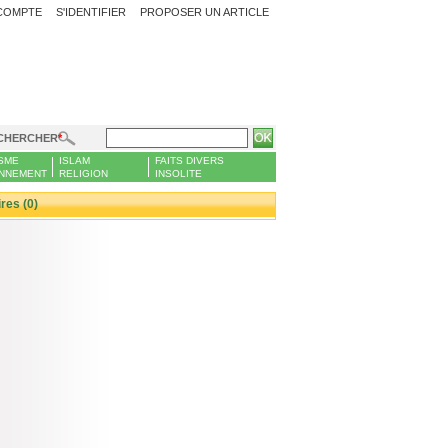
COMPTE
S'IDENTIFIER
PROPOSER UN ARTICLE
CHERCHER
SME
ISLAM
FAITS DIVERS
NNEMENT
RELIGION
INSOLITE
es (0)