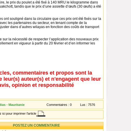
aire, le prix du poulet a été fixé à 140 MRU le kilogramme dans
akchott, tandis que le prix d’une assiette d’œufs (30 œufs) a été
s ont souligné dans la circulaire que ces prix ont été fixés sur la
vec les partenaires du secteur, en tenant compte de la
 ajuster dans d’autres wilayas en fonction des coûts de transport
ste sur la nécessité de respecter l’application des nouveaux prix
iellement en vigueur à partir du 20 février et d’en informer les
icles, commentaires et propos sont la
e leur(s) auteur(s) et n'engagent que leur
avis, opinion et responsabilité
ias - Mauritanie
Commentaires :
0
Lus :
7576
 ici pour imprimer l'article
POSTEZ UN COMMENTAIRE