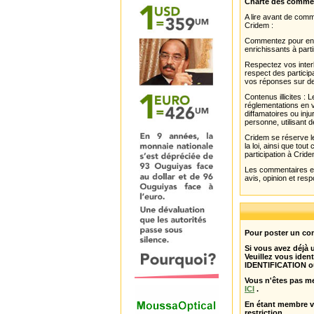
Charte des comme
A lire avant de com
Cridem :
Commentez pour enri
enrichissants à parti
Respectez vos interl
respect des partici
vos réponses sur de
Contenus illicites :
réglementations en v
diffamatoires ou inju
personne, utilisant d
Cridem se réserve le
la loi, ainsi que to
participation à Cride
Les commentaires et 
avis, opinion et resp
Pour poster un com
Si vous avez déjà
Veuillez vous ident
IDENTIFICATION o
Vous n'êtes pas m
ICI
.
En étant membre 
restriction .