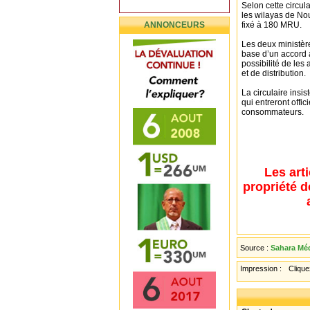
Selon cette circul
les wilayas de Nou
ANNONCEURS
fixé à 180 MRU.
Les deux ministère
base d’un accord a
possibilité de les
et de distribution.
La circulaire insi
qui entreront offic
consommateurs.
Les art
propriété d
Source :
Sahara Méd
Impression :
Cliquez