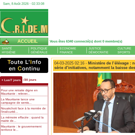
Sam, 8 Août 2026 -
02:33:08
ACCUEIL
Vous êtes 6340 connecté(s) dont 0 membre(s)
SANTÉ
POLITIQUE
ECONOMIE
JUSTICE
CULTURE
HYGIÈNE
GÉNÉRALE
FINANCE
DÉMOCRATIE
SPORTS
04-03-2025 02:16 -
Ministère de l’élévage : 
série d’initiatives, notamment la baisse des
/30 jours
+ Lus/7 jours
Pour une retraite digne en
Mauritanie : relever...
La Mauritanie lance une
campagne de semis...
Nouakchott face à la montée de
l’insécurité...
La mémoire effacée : quand la
mairie de...
Mauritanie : le gouvernement
renforce le...