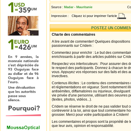
Source :
Madar - Mauritanie
Co
Impression :
Cliquez ici pour imprimer l'article
POSTEZ UN COMMEN
Charte des commentaires
A lire avant de commenter! Quelques dispositions
passionnants sur Cridem :
Commentez pour enrichir : Le but des commentair
enrichissants à partir des articles publiés sur Cri
Respectez vos interlocuteurs : Pour assurer des d
le respect des participants. Donnez à chacun le d
vous. Appuyez vos réponses sur des faits et des 
invectives.
Contenus illicites : Le contenu des commentaires n
et réglementations en vigueur. Sont notamment illi
antisémites, diffamatoires ou injurieux, divulguant
vie privée d'une personne, utilisant des oeuvres p
(textes, photos, vidéos...).
Cridem se réserve le droit de ne pas valider tout
contrevenir à la loi, ainsi que tout commentaire h
grossier. Merci pour votre participation à Cridem!
Les commentaires et propos sont la propriété de l
que leur avis, opinion et responsabilité.