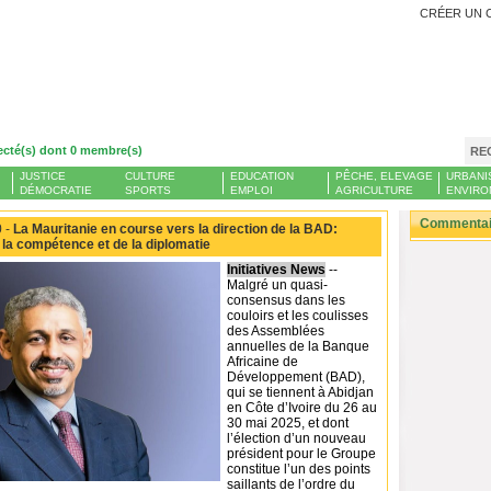
CRÉER UN 
ecté(s) dont 0 membre(s)
RE
JUSTICE
CULTURE
EDUCATION
PÊCHE, ELEVAGE
URBANI
DÉMOCRATIE
SPORTS
EMPLOI
AGRICULTURE
ENVIRO
Commentair
 -
La Mauritanie en course vers la direction de la BAD:
e la compétence et de la diplomatie
Initiatives News
--
Malgré un quasi-
consensus dans les
couloirs et les coulisses
des Assemblées
annuelles de la Banque
Africaine de
Développement (BAD),
qui se tiennent à Abidjan
en Côte d’Ivoire du 26 au
30 mai 2025, et dont
l’élection d’un nouveau
président pour le Groupe
constitue l’un des points
saillants de l’ordre du