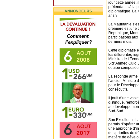
jour cette année, i
prétendants à la 
ANNONCEURS
diplomatique. La M
ans ?
La Mauritanie s’e
première est une 
République, Mons
participations au
derniers mois.
Cette diplomatie 
les différentes ré
Ministre de l’Éco
Sid’ Ahmed Ould B
équipe composée d
La seconde arme e
l’ancien Ministre 
pour le Développ
consécutifs.
Il jouit d’une vas
distingué, renforc
au développement 
Sud-Sud.
Son Excellence l’a
permis d’opérer un
une approche d’in
des priorités de d
matière de dével