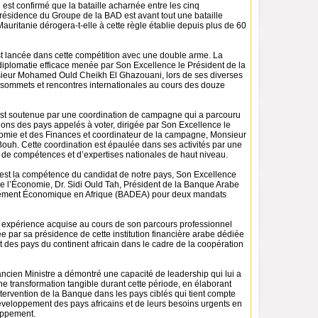
l est confirmé que la bataille acharnée entre les cinq
présidence du Groupe de la BAD est avant tout une bataille
auritanie dérogera-t-elle à cette règle établie depuis plus de 60
st lancée dans cette compétition avec une double arme. La
diplomatie efficace menée par Son Excellence le Président de la
ieur Mohamed Ould Cheikh El Ghazouani, lors de ses diverses
x sommets et rencontres internationales au cours des douze
est soutenue par une coordination de campagne qui a parcouru
gions des pays appelés à voter, dirigée par Son Excellence le
nomie et des Finances et coordinateur de la campagne, Monsieur
ouh. Cette coordination est épaulée dans ses activités par une
e compétences et d’expertises nationales de haut niveau.
st la compétence du candidat de notre pays, Son Excellence
de l’Économie, Dr. Sidi Ould Tah, Président de la Banque Arabe
ement Économique en Afrique (BADEA) pour deux mandats
te expérience acquise au cours de son parcours professionnel
ée par sa présidence de cette institution financière arabe dédiée
des pays du continent africain dans le cadre de la coopération
ncien Ministre a démontré une capacité de leadership qui lui a
e transformation tangible durant cette période, en élaborant
tervention de la Banque dans les pays ciblés qui tient compte
éveloppement des pays africains et de leurs besoins urgents en
oppement.