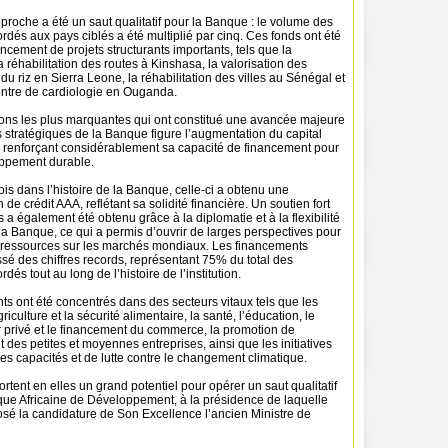
approche a été un saut qualitatif pour la Banque : le volume des
dés aux pays ciblés a été multiplié par cinq. Ces fonds ont été
nancement de projets structurants importants, tels que la
a réhabilitation des routes à Kinshasa, la valorisation des
du riz en Sierra Leone, la réhabilitation des villes au Sénégal et
centre de cardiologie en Ouganda.
tions les plus marquantes qui ont constitué une avancée majeure
 stratégiques de la Banque figure l’augmentation du capital
 renforçant considérablement sa capacité de financement pour
oppement durable.
ois dans l’histoire de la Banque, celle-ci a obtenu une
 de crédit AAA, reflétant sa solidité financière. Un soutien fort
 également été obtenu grâce à la diplomatie et à la flexibilité
 la Banque, ce qui a permis d’ouvrir de larges perspectives pour
e ressources sur les marchés mondiaux. Les financements
sé des chiffres records, représentant 75% du total des
és tout au long de l’histoire de l’institution.
s ont été concentrés dans des secteurs vitaux tels que les
griculture et la sécurité alimentaire, la santé, l’éducation, le
r privé et le financement du commerce, la promotion de
t des petites et moyennes entreprises, ainsi que les initiatives
s capacités et de lutte contre le changement climatique.
ortent en elles un grand potentiel pour opérer un saut qualitatif
que Africaine de Développement, à la présidence de laquelle
osé la candidature de Son Excellence l’ancien Ministre de