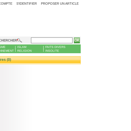
COMPTE
S'IDENTIFIER
PROPOSER UN ARTICLE
CHERCHER
SME
ISLAM
FAITS DIVERS
NNEMENT
RELIGION
INSOLITE
es (0)