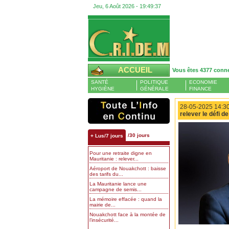
Jeu, 6 Août 2026 -
19:49:38
ACCUEIL
Vous êtes 4377 conn
SANTÉ
POLITIQUE
ECONOMIE
HYGIÈNE
GÉNÉRALE
FINANCE
28-05-2025 14:30
relever le défi d
/30 jours
+ Lus/7 jours
Pour une retraite digne en
Mauritanie : relever...
Aéroport de Nouakchott : baisse
des tarifs du...
La Mauritanie lance une
campagne de semis...
La mémoire effacée : quand la
mairie de...
Nouakchott face à la montée de
l’insécurité...