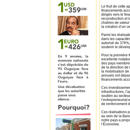
Le fruit de cette 
financements accor
dirigés vers le fi
reconstruction et l
chaînes de valeur 
la création d’un 
Parmi les réalisa
dans les capacités
autorisé de 376%,
soutenir le dével
Pour la première f
excellente notation
des pays membres a
de la direction de
la mobilisation d
annuels ont dépas
financements accord
Ces investissement
infrastructures, l’a
soutien au secteu
l’entrepreneuriat e
de renforcement de
Ces réalisations p
au sein de la Ban
notre pays a prop
l’Économie.