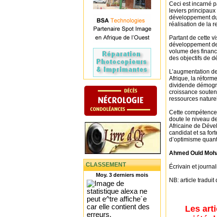
Ceci est incarné p
leviers principaux
développement du 
réalisation de la 
Partant de cette v
développement de l
volume des finance
des objectifs de d
L’augmentation de
Afrique, la réforme
dividende démogra
croissance soutenu
ressources naturel
Cette compétence 
doute le niveau d
Africaine de Déve
candidat et sa fo
d’optimisme quant 
Ahmed Ould Mo
CLASSEMENT
Écrivain et journa
Moy. 3 derniers mois
NB: article traduit
Les art