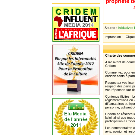
propriété d
Source :
Initiatives
Impression :
Cliquez
Charte des comme
A lire avant de com
Cridem :
Commentez pour enri
enrichissants à parti
Respectez vos interl
respect des partici
vos réponses sur de
Contenus illicites :
réglementations en v
diffamatoires ou inju
personne, utilisant d
Cridem se réserve le
la loi, ainsi que to
participation à Cride
Les commentaires et 
avis, opinion et resp