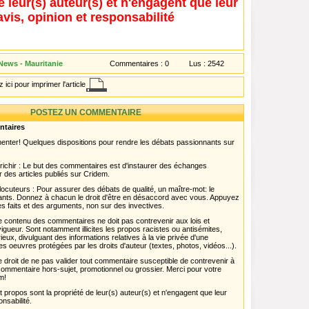
e leur(s) auteur(s) et n'engagent que leur
avis, opinion et responsabilité
 News - Mauritanie
Commentaires :
0
Lus :
2542
 ici pour imprimer l'article
POSTEZ UN COMMENTAIRE
ntaires
menter! Quelques dispositions pour rendre les débats passionnants sur
chir : Le but des commentaires est d'instaurer des échanges
r des articles publiés sur Cridem.
ocuteurs : Pour assurer des débats de qualité, un maître-mot: le
pants. Donnez à chacun le droit d'être en désaccord avec vous. Appuyez
s faits et des arguments, non sur des invectives.
 Le contenu des commentaires ne doit pas contrevenir aux lois et
igueur. Sont notamment illicites les propos racistes ou antisémites,
rieux, divulguant des informations relatives à la vie privée d'une
es oeuvres protégées par les droits d'auteur (textes, photos, vidéos...).
 droit de ne pas valider tout commentaire susceptible de contrevenir à
ut commentaire hors-sujet, promotionnel ou grossier. Merci pour votre
m!
propos sont la propriété de leur(s) auteur(s) et n'engagent que leur
onsabilité.