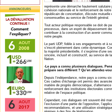
représente une démarche hautement salutaire p
ANNONCEURS
cohésion nationale et le renforcement de notre d
républicain de concertation, d'écoute mutuelle 
consensuelles au service de l'intérêt général.
Tout acteur politique responsable se doit de pa
processus, dans un esprit de dépassement des 
contribuer à la construction d’un avenir commu
notre peuple.
Le parti UDP, fidèle à ses engagements et à sa 
s’inscrit pleinement dans cette dynamique. C
la majorité présidentielle, il s’exprime d’une se
sincère, inclusif et constructif, au service de la
Nation.
-Le pays a connu plusieurs dialogues. Pens
prépare sera différent ? Qu’en attendez-vou
Depuis l’indépendance, notre pays a connu six
Ces cadres d’échange ont permis des avancé
matière de progrès démocratique, d’alternance 
renforcement des institutions électorales comm
relative de l’espace politique.
Cependant, ces dialogues ont souvent été marq
l’exclusion d’une partie de l’opposition, l’appli
recommandations, et une utilisation stratégiqu
régimes à des fins de légitimation.