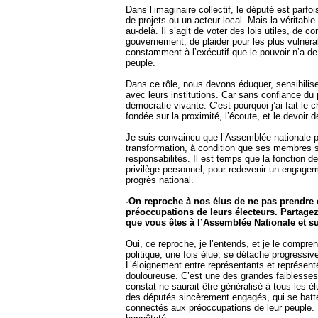
Dans l’imaginaire collectif, le député est parf
de projets ou un acteur local. Mais la véritabl
au-delà. Il s’agit de voter des lois utiles, de con
gouvernement, de plaider pour les plus vulnéra
constamment à l’exécutif que le pouvoir n’a de l
peuple.
Dans ce rôle, nous devons éduquer, sensibiliser
avec leurs institutions. Car sans confiance du p
démocratie vivante. C’est pourquoi j’ai fait le 
fondée sur la proximité, l’écoute, et le devoir 
Je suis convaincu que l’Assemblée nationale p
transformation, à condition que ses membres s’
responsabilités. Il est temps que la fonction d
privilège personnel, pour redevenir un engagem
progrès national.
-On reproche à nos élus de ne pas prendre 
préoccupations de leurs électeurs. Partage
que vous êtes à l’Assemblée Nationale et sur
Oui, ce reproche, je l’entends, et je le compre
politique, une fois élue, se détache progressi
L’éloignement entre représentants et représenté
douloureuse. C’est une des grandes faiblesses
constat ne saurait être généralisé à tous les él
des députés sincèrement engagés, qui se batte
connectés aux préoccupations de leur peuple. I