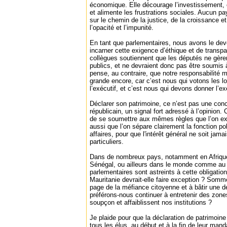
économique. Elle décourage l’investissement, é
et alimente les frustrations sociales. Aucun p
sur le chemin de la justice, de la croissance et 
l’opacité et l’impunité.
En tant que parlementaires, nous avons le devo
incarner cette exigence d’éthique et de transp
collègues soutiennent que les députés ne gère
publics, et ne devraient donc pas être soumis à
pense, au contraire, que notre responsabilité mo
grande encore, car c’est nous qui votons les lo
l’exécutif, et c’est nous qui devons donner l’e
Déclarer son patrimoine, ce n’est pas une conc
républicain, un signal fort adressé à l’opinion. 
de se soumettre aux mêmes règles que l’on exi
aussi que l’on sépare clairement la fonction po
affaires, pour que l'intérêt général ne soit jam
particuliers.
Dans de nombreux pays, notamment en Afriq
Sénégal, ou ailleurs dans le monde comme au
parlementaires sont astreints à cette obligatio
Mauritanie devrait-elle faire exception ? Somm
page de la méfiance citoyenne et à bâtir une
préférons-nous continuer à entretenir des zone
soupçon et affaiblissent nos institutions ?
Je plaide pour que la déclaration de patrimoine 
tous les élus, au début et à la fin de leur mand