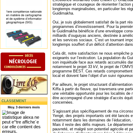
stratégique et courageux de réorienter l’action
longtemps marginalisées, en particulier les rég
Guidimakha.
Oui, je suis globalement satisfait de la part ré
programmes d’investissement. Pour la première
le Guidimakha bénéficie d’une enveloppe cons
milliards d’ouguiyas anciens, destinée à amélio
et les services sociaux. C’est un tournant impo
longtemps souffert d’un déficit d’attention dans
Cela dit, notre satisfaction ne nous empêche pa
exigeants sur l’exécution. La population du Gu
son inquiétude face aux retards accumulés dans 
notamment le projet 33 kV, le projet de l’OMVS 
programme BEST. Ces retards compromettent l
local et doivent faire l’objet d’un suivi rigoureux
Par ailleurs, le projet structurant d’alimentatio
Kiffa à partir du fleuve, qui traversera une par
une véritable opportunité pour les localités de 
être accompagné d’une stratégie d’accès équit
CLASSEMENT
concernées.
Moy. 3 derniers mois
S’agissant plus spécifiquement de ma circonsc
Yengé, des projets importants ont été lancés e
notamment dans les domaines de l’éducation, de
Mais il reste des défis majeurs. Le département 
pauvreté, et malgré son potentiel agricole et pa