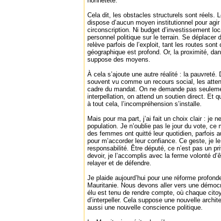
honnêteté.
Cela dit, les obstacles structurels sont réels.
dispose d’aucun moyen institutionnel pour agi
circonscription. Ni budget d’investissement loca
personnel politique sur le terrain. Se déplacer
relève parfois de l’exploit, tant les routes sont
géographique est profond. Or, la proximité, da
suppose des moyens.
À cela s’ajoute une autre réalité : la pauvreté.
souvent vu comme un recours social, les atten
cadre du mandat. On ne demande pas seulemen
interpellation, on attend un soutien direct. Et
à tout cela, l’incompréhension s’installe.
Mais pour ma part, j’ai fait un choix clair : je 
population. Je n’oublie pas le jour du vote, 
des femmes ont quitté leur quotidien, parfois a
pour m’accorder leur confiance. Ce geste, je le
responsabilité. Être député, ce n’est pas un pri
devoir, je l’accomplis avec la ferme volonté d’ê
relayer et de défendre.
Je plaide aujourd’hui pour une réforme profonde
Mauritanie. Nous devons aller vers une démocr
élu est tenu de rendre compte, où chaque cit
d’interpeller. Cela suppose une nouvelle archite
aussi une nouvelle conscience politique.