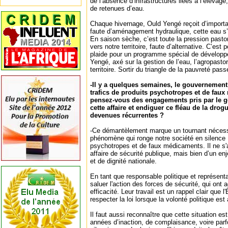
de l’absence d’infrastructures liées à l’élevage,
de retenues d’eau.
Chaque hivernage, Ould Yengé reçoit d’importa
faute d’aménagement hydraulique, cette eau s’
En saison sèche, c’est toute la pression pasto
vers notre territoire, faute d’alternative. C’est 
plaide pour un programme spécial de développ
Yengé, axé sur la gestion de l’eau, l’agropast
territoire. Sortir du triangle de la pauvreté pass
-Il y a quelques semaines, le gouvernemen
trafics de produits psychotropes et de fau
pensez-vous des engagements pris par le g
cette affaire et endiguer ce fléau de la drog
devenues récurrentes ?
-Ce démantèlement marque un tournant nécessa
phénomène qui ronge notre société en silence : 
psychotropes et de faux médicaments. Il ne s'
affaire de sécurité publique, mais bien d’un en
et de dignité nationale.
En tant que responsable politique et représent
saluer l'action des forces de sécurité, qui ont
efficacité. Leur travail est un rappel clair que 
respecter la loi lorsque la volonté politique es
Il faut aussi reconnaître que cette situation est
années d’inaction, de complaisance, voire parf