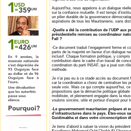
Aujourd’hui, nous appelons à un dialogue réelle
sur la confiance mutuelle. Il est temps d’insti
un pilier durable de la gouvernance démocratiq
aspirations de tous les Mauritaniens, sans dist
-Quelle a été la contribution de l’UDP aux p
présidentielle remises au coordinateur nat
Fall ?
-Ce document traduit l’engagement ferme et c
partis de la majorité en faveur d’un dialogue na
inclusif. Chaque formation politique, y compris 
contribution dans le cadre d’un travail de conc
coordination du parti INSAF, qui a joué son rô
méthode.
Je n’ai pas eu à ce stade accès au document f
car la coordination a choisi de centraliser les 
seule voix. Mais ce qui compte aujourd’hui, ce 
propositions que la démarche politique globale :
mobilisée, et pleinement engagée dans la réus
voulons sincère, utile et porteur d’espoir pour 
-Le gouvernement mauritanien prépare et 
d’infrastructures dans le pays. Êtes-vous sat
Guidimakha et dans votre circonscription é
Je tiens d’abord à saluer la vision du présiden
Excellence Mohamed Ould Cheikh El Ghazouani,