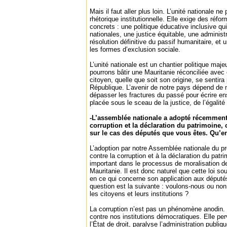
Mais il faut aller plus loin. L’unité nationale ne
rhétorique institutionnelle. Elle exige des réfo
concrets : une politique éducative inclusive qu
nationales, une justice équitable, une administr
résolution définitive du passif humanitaire, et 
les formes d’exclusion sociale.
L’unité nationale est un chantier politique maje
pourrons bâtir une Mauritanie réconciliée ave
citoyen, quelle que soit son origine, se sentira
République. L’avenir de notre pays dépend de n
dépasser les fractures du passé pour écrire e
placée sous le sceau de la justice, de l’égalité 
-L’assemblée nationale a adopté récemment 
corruption et la déclaration du patrimoine, 
sur le cas des députés que vous êtes. Qu’
L’adoption par notre Assemblée nationale du proje
contre la corruption et à la déclaration du pat
important dans le processus de moralisation de
Mauritanie. Il est donc naturel que cette loi 
en ce qui concerne son application aux députés
question est la suivante : voulons-nous ou non 
les citoyens et leurs institutions ?
La corruption n’est pas un phénomène anodin. 
contre nos institutions démocratiques. Elle perv
l’État de droit, paralyse l’administration publi