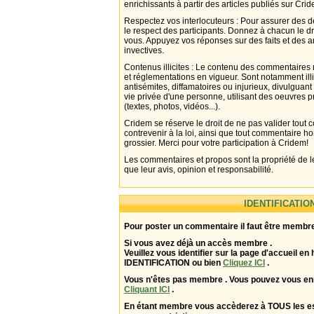
enrichissants à partir des articles publiés sur Cri
Respectez vos interlocuteurs : Pour assurer des d
le respect des participants. Donnez à chacun le d
vous. Appuyez vos réponses sur des faits et des 
invectives.
Contenus illicites : Le contenu des commentaires n
et réglementations en vigueur. Sont notamment illi
antisémites, diffamatoires ou injurieux, divulguant
vie privée d'une personne, utilisant des oeuvres p
(textes, photos, vidéos...).
Cridem se réserve le droit de ne pas valider tout
contrevenir à la loi, ainsi que tout commentaire h
grossier. Merci pour votre participation à Cridem!
Les commentaires et propos sont la propriété de l
que leur avis, opinion et responsabilité.
IDENTIFICATIO
Pour poster un commentaire il faut être membre
Si vous avez déjà un accès membre .
Veuillez vous identifier sur la page d'accueil en 
IDENTIFICATION ou bien
Cliquez ICI
.
Vous n'êtes pas membre . Vous pouvez vous enr
Cliquant ICI
.
En étant membre vous accèderez à TOUS les 