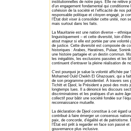
institutionnelles de notre pays. Elle ne relève
d’un engagement fondamental qui conditionne la 
cohésion de la société et l’efficacité de nos po
responsable politique et citoyen engagé, je co
l’État doit viser à consolider cette unité, non 
mais surtout dans les faits.
La Mauritanie est une nation diverse – ethniqu
linguistiquement – et cette diversité, loin d’êt
atout majeur si elle est portée par une volonté 
de justice. Cette diversité est composée de c
historiques : Arabes, Haratines, Pulaar, Sonin
une histoire partagée et un destin commun. Mais
les inégalités, les exclusions passées et les 
continuent d’entraver la pleine réalisation de no
C’est pourquoi je salue la volonté affichée par
Mohamed Ould Cheikh El Ghazouani, qui a fait d
de son programme présidentiel. À travers ses 
Tichitt et Djeol, le Président a posé des mots j
longtemps tues. Il a dénoncé les discours sec
discriminatoires et les pratiques d’un autre âge
collectif pour bâtir une société fondée sur l’équi
reconnaissance mutuelle.
La déclaration de Djeol constitue à cet égard u
contribué à faire émerger un consensus nationa
paix, de concorde, d’égalité et de patriotisme.
l’État est prêt à regarder en face son passé et 
gouvernance plus inclusive.