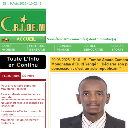
Dim, 9 Août 2026 -
10:02:44
ACCUEIL
Vous êtes 5678 connecté(s) dont 1 membre(s)
SANTÉ
POLITIQUE
ECONOMIE
JUSTICE
CULTURE
HYGIÈNE
GÉNÉRALE
FINANCE
DÉMOCRATIE
SPORTS
20-06-2025 15:10 -
M. Tombé Amara Camara,
Moughataa d’Ould Yengé : ‘’Déclarer son p
concession : c’est un acte républicain’’
/30 jours
+ Lus/7 jours
Pour une retraite digne en
Mauritanie : relever...
Trois étudiants mauritaniens au
cœur de...
Nouakchott face à la montée de
l’insécurité...
La mémoire effacée : quand la
mairie de...
Mauritanie : le gouvernement
renforce le...