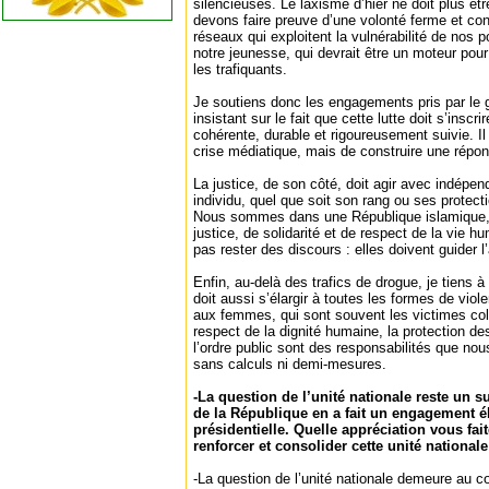
silencieuses. Le laxisme d’hier ne doit plus êtr
devons faire preuve d’une volonté ferme et co
réseaux qui exploitent la vulnérabilité de nos p
notre jeunesse, qui devrait être un moteur pour 
les trafiquants.
Je soutiens donc les engagements pris par le 
insistant sur le fait que cette lutte doit s’inscr
cohérente, durable et rigoureusement suivie. Il
crise médiatique, mais de construire une répon
La justice, de son côté, doit agir avec indépe
individu, quel que soit son rang ou ses protecti
Nous sommes dans une République islamique, 
justice, de solidarité et de respect de la vie 
pas rester des discours : elles doivent guider l
Enfin, au-delà des trafics de drogue, je tiens 
doit aussi s’élargir à toutes les formes de vio
aux femmes, qui sont souvent les victimes col
respect de la dignité humaine, la protection de
l’ordre public sont des responsabilités que n
sans calculs ni demi-mesures.
-La question de l’unité nationale reste un su
de la République en a fait un engagement él
présidentielle. Quelle appréciation vous fa
renforcer et consolider cette unité nationale
-La question de l’unité nationale demeure au cœ