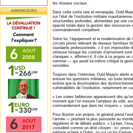
les réseaux sociaux.
ANNONCEURS
Dans cette sortie rare et remarquée, Ould Maa
sur l’état de l’institution militaire mauritanien
structurelles profondes, alimentées par une c
opacité totale dans la gestion des ressources 
commandement compétent.
Selon lui, l’équipement et la modernisation de 
circuits privés relevant de réseaux familiaux li
standards professionnels. « Il est impossible d
sérieuse lorsque les contrats d’armement sont
claniques », affirme-t-il. Il cite à ce propos u
nommer — qui aurait lui-même critiqué la gest
sensibles.
Toujours dans l’interview, Ould Maayiv alerte s
entoure les questions militaires, où toute tentat
estime que la dissimulation des dysfonctionn
vulnérabilités de l’institution, notamment en ca
« Les vraies faiblesses apparaissent dès qu’un
moment que l’on mesure l’ampleur du vide, aus
commandement que dans les moyens », soulign
Pour illustrer son propos, le général prend l’e
l’armée — pourtant la plus puissante au monde 
régulières et de débats publics. « Là-bas, l’exa
considéré comme un droit citoyen ; ici, poser 
militaire acheté à Dubaï, ou sur un lot d’armes 