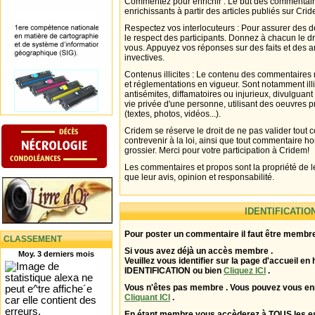
Commentez pour enrichir : Le but des commentair
enrichissants à partir des articles publiés sur Cri
Respectez vos interlocuteurs : Pour assurer des d
le respect des participants. Donnez à chacun le d
vous. Appuyez vos réponses sur des faits et des 
invectives.
Contenus illicites : Le contenu des commentaires n
et réglementations en vigueur. Sont notamment illi
antisémites, diffamatoires ou injurieux, divulguant
vie privée d'une personne, utilisant des oeuvres p
(textes, photos, vidéos...).
Cridem se réserve le droit de ne pas valider tout
contrevenir à la loi, ainsi que tout commentaire h
grossier. Merci pour votre participation à Cridem!
Les commentaires et propos sont la propriété de l
que leur avis, opinion et responsabilité.
IDENTIFICATIO
Pour poster un commentaire il faut être membre
CLASSEMENT
Si vous avez déjà un accès membre .
Moy. 3 derniers mois
Veuillez vous identifier sur la page d'accueil en 
IDENTIFICATION ou bien
Cliquez ICI
.
Vous n'êtes pas membre . Vous pouvez vous enr
Cliquant ICI
.
En étant membre vous accèderez à TOUS les 