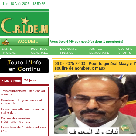
Lun, 10 Août 2026 -
13:50:55
ACCUEIL
Vous êtes 6440 connecté(s) dont 1 membre(s)
SANTÉ
POLITIQUE
ECONOMIE
JUSTICE
CULTURE
HYGIÈNE
GÉNÉRALE
FINANCE
DÉMOCRATIE
SPORTS
06-07-2025 22:30 -
Pour le général Maayiv, 
souffre de nombreux maux
/30 jours
+ Lus/7 jours
Trois étudiants mauritaniens au
cœur de...
Mauritanie : le gouvernement
renforce le...
La mémoire effacée : quand la
mairie de...
Conseil des ministres :
présentation d’une...
Le ministre de l’Intérieur adresse
un...