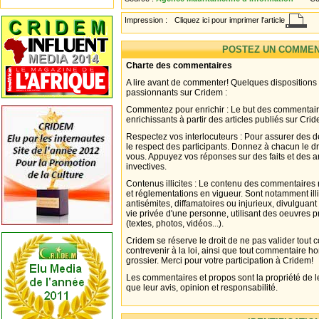
Impression :
Cliquez ici pour imprimer l'article
POSTEZ UN COMMEN
Charte des commentaires
A lire avant de commenter! Quelques dispositions
passionnants sur Cridem :
Commentez pour enrichir : Le but des commentair
enrichissants à partir des articles publiés sur Cri
Respectez vos interlocuteurs : Pour assurer des d
le respect des participants. Donnez à chacun le d
vous. Appuyez vos réponses sur des faits et des 
invectives.
Contenus illicites : Le contenu des commentaires n
et réglementations en vigueur. Sont notamment illi
antisémites, diffamatoires ou injurieux, divulguant
vie privée d'une personne, utilisant des oeuvres p
(textes, photos, vidéos...).
Cridem se réserve le droit de ne pas valider tout
contrevenir à la loi, ainsi que tout commentaire h
grossier. Merci pour votre participation à Cridem!
Les commentaires et propos sont la propriété de l
que leur avis, opinion et responsabilité.