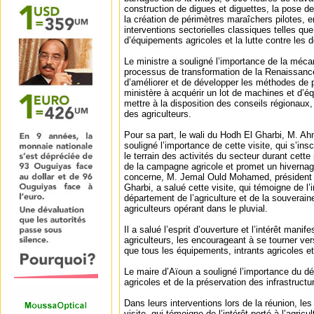
construction de digues et diguettes, la pose de
la création de périmètres maraîchers pilotes, e
interventions sectorielles classiques telles que 
d’équipements agricoles et la lutte contre les 
Le ministre a souligné l’importance de la mécan
processus de transformation de la Renaissan
d’améliorer et de développer les méthodes de p
ministère à acquérir un lot de machines et d’é
mettre à la disposition des conseils régionaux,
des agriculteurs.
Pour sa part, le wali du Hodh El Gharbi, M. 
souligné l’importance de cette visite, qui s’insc
le terrain des activités du secteur durant cett
de la campagne agricole et promet un hivernag
concerne, M. Jemal Ould Mohamed, président 
Gharbi, a salué cette visite, qui témoigne de l
département de l’agriculture et de la souverain
agriculteurs opérant dans le pluvial.
Il a salué l’esprit d’ouverture et l’intérêt manif
agriculteurs, les encourageant à se tourner vers
que tous les équipements, intrants agricoles et
Le maire d’Aïoun a souligné l’importance du d
agricoles et de la préservation des infrastructu
Dans leurs interventions lors de la réunion, les
visite, qui témoigne de l’intérêt porté à l’agricu