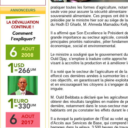
pratiquer toutes les formes d’agriculture, notam
ANNONCEURS
seule voie pour assurer la sécurité alimentaire 
souveraineté alimentaire. Ces propos ont été t
présidée par le ministre hier soir au siège de l
du Hodh El Gharbi, M. Ahmeda Mamadou Kelly
Il a affirmé que Son Excellence le Président d
grande importance au secteur agricole, consi
principales priorités nationales, pilier fondam
économique, social et environnemental.
Le ministre a souligné que le gouvernement du
Ould Djay, s’emploie à traduire cette approch
visant à accroître la production et à améliorer l
Il a noté que le secteur de l’agriculture et de l
efforcé ces dernières années à surmonter les o
ces objectifs, en garantissant la pleine exploi
et en encourageant les citoyens à s’engager dan
irriguée.
M. Ould Beibbata a déclaré que les agriculteu
obtenir des résultats tangibles en matière de p
dernière, notamment dans le sous-secteur maraî
habitants ont pu constater les effets durant l
Il a évoqué la participation de l’État au volet
d’Accès aux Services de Base, qui comprend l
barrages dans la wilaya, 3 500 heures de trava