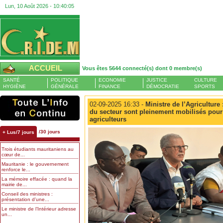
Lun, 10 Août 2026 -
10:40:05
ACCUEIL
Vous êtes 5644 connecté(s) dont 0 membre(s)
SANTÉ
POLITIQUE
ECONOMIE
JUSTICE
CULTURE
HYGIÈNE
GÉNÉRALE
FINANCE
DÉMOCRATIE
SPORTS
02-09-2025 16:33 -
Ministre de l’Agriculture
du secteur sont pleinement mobilisés pou
agriculteurs
/30 jours
+ Lus/7 jours
Trois étudiants mauritaniens au
cœur de...
Mauritanie : le gouvernement
renforce le...
La mémoire effacée : quand la
mairie de...
Conseil des ministres :
présentation d’une...
Le ministre de l’Intérieur adresse
un...