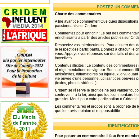
POSTEZ UN COMMEN
Charte des commentaires
A lire avant de commenter! Quelques dispositions
passionnants sur Cridem :
Commentez pour enrichir : Le but des commentair
enrichissants à partir des articles publiés sur Cri
Respectez vos interlocuteurs : Pour assurer des d
le respect des participants. Donnez à chacun le d
vous. Appuyez vos réponses sur des faits et des 
invectives.
Contenus illicites : Le contenu des commentaires n
et réglementations en vigueur. Sont notamment illi
antisémites, diffamatoires ou injurieux, divulguant
vie privée d'une personne, utilisant des oeuvres p
(textes, photos, vidéos...).
Cridem se réserve le droit de ne pas valider tout
contrevenir à la loi, ainsi que tout commentaire h
grossier. Merci pour votre participation à Cridem!
Les commentaires et propos sont la propriété de l
que leur avis, opinion et responsabilité.
IDENTIFICATIO
Pour poster un commentaire il faut être membre