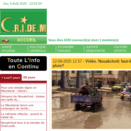
Jeu, 6 Août 2026 -
22:52:55
ACCUEIL
Vous êtes 5333 connecté(s) dont 1 membre(s)
SANTÉ
POLITIQUE
ECONOMIE
JUSTICE
CULTURE
HYGIÈNE
GÉNÉRALE
FINANCE
DÉMOCRATIE
SPORTS
12-09-2025 12:57 -
Vidéo. Nouakchott: faut-i
pluie?
/30 jours
+ Lus/7 jours
Pour une retraite digne en
Mauritanie : relever...
Aéroport de Nouakchott : baisse
des tarifs du...
La Mauritanie lance une
campagne de semis...
La mémoire effacée : quand la
mairie de...
Nouakchott face à la montée de
l’insécurité...