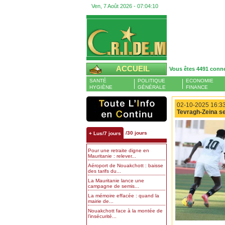
Ven, 7 Août 2026 -
07:04:11
ACCUEIL
Vous êtes 4491 conn
SANTÉ
POLITIQUE
ECONOMIE
HYGIÈNE
GÉNÉRALE
FINANCE
02-10-2025 16:33
Tevragh-Zeina se
/30 jours
+ Lus/7 jours
Pour une retraite digne en
Mauritanie : relever...
Aéroport de Nouakchott : baisse
des tarifs du...
La Mauritanie lance une
campagne de semis...
La mémoire effacée : quand la
mairie de...
Nouakchott face à la montée de
l’insécurité...