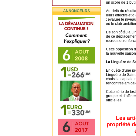
un score de 1 but p
ANNONCEURS
Au-delà du résulta
leurs effectifs et 
: évaluer le nive
où le club ambitio
De son côté, la Lin
de ce déplacement
recrues et renforce
Cette opposition 
la nouvelle saiso
La Linguère de S
En quête d’une pré
Linguère de Saint
choisi la capitale
rencontres amical
Cette série de test
groupe et d’affine
officielles.
Les art
propriété d