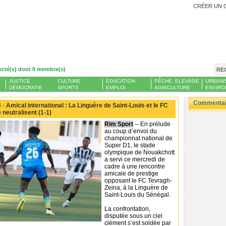
CRÉER UN 
ecté(s) dont 0 membre(s)
RE
JUSTICE
CULTURE
EDUCATION
PÊCHE, ELEVAGE
URBANI
DÉMOCRATIE
SPORTS
EMPLOI
AGRICULTURE
ENVIRO
Commentair
 -
Amical international : La Linguère de Saint-Louis et le FC
 neutralisent (1-1)
Rim Sport
-- En prélude
au coup d’envoi du
championnat national de
Super D1, le stade
olympique de Nouakchott
a servi ce mercredi de
cadre à une rencontre
amicale de prestige
opposant le FC Tevragh-
Zeina, à la Linguère de
Saint-Louis du Sénégal.
La confrontation,
disputée sous un ciel
clément s’est soldée par