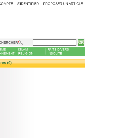
COMPTE
S'IDENTIFIER
PROPOSER UN ARTICLE
CHERCHER
SME
ISLAM
FAITS DIVERS
NNEMENT
RELIGION
INSOLITE
es (0)