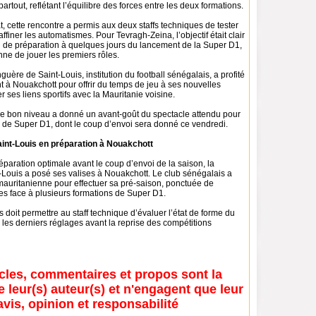
artout, reflétant l’équilibre des forces entre les deux formations.
t, cette rencontre a permis aux deux staffs techniques de tester
d’affiner les automatismes. Pour Tevragh-Zeina, l’objectif était clair
au de préparation à quelques jours du lancement de la Super D1,
nne de jouer les premiers rôles.
guère de Saint-Louis, institution du football sénégalais, a profité
 à Nouakchott pour offrir du temps de jeu à ses nouvelles
r ses liens sportifs avec la Mauritanie voisine.
de bon niveau a donné un avant-goût du spectacle attendu pour
n de Super D1, dont le coup d’envoi sera donné ce vendredi.
aint-Louis en préparation à Nouakchott
paration optimale avant le coup d’envoi de la saison, la
-Louis a posé ses valises à Nouakchott. Le club sénégalais a
 mauritanienne pour effectuer sa pré-saison, ponctuée de
es face à plusieurs formations de Super D1.
s doit permettre au staff technique d’évaluer l’état de forme du
r les derniers réglages avant la reprise des compétitions
icles, commentaires et propos sont la
e leur(s) auteur(s) et n'engagent que leur
avis, opinion et responsabilité