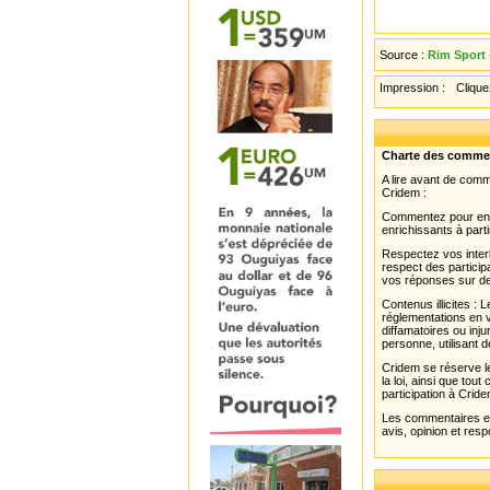
Source :
Rim Sport 
Impression :
Cliquez
Charte des comme
A lire avant de com
Cridem :
Commentez pour enri
enrichissants à parti
Respectez vos interl
respect des partici
vos réponses sur de
Contenus illicites :
réglementations en v
diffamatoires ou inju
personne, utilisant d
Cridem se réserve le
la loi, ainsi que to
participation à Cride
Les commentaires et 
avis, opinion et resp