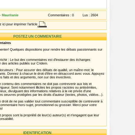
- Mauritanie
Commentaires :
0
Lus :
2604
 ici pour imprimer l'article
POSTEZ UN COMMENTAIRE
ntaires
menter! Quelques dispositions pour rendre les débats passionnants sur
chir : Le but des commentaires est d'instaurer des échanges
r des articles publiés sur Cridem.
ocuteurs : Pour assurer des débats de qualité, un maître-mot: le
pants. Donnez à chacun le droit d'être en désaccord avec vous. Appuyez
s faits et des arguments, non sur des invectives.
 Le contenu des commentaires ne doit pas contrevenir aux lois et
igueur. Sont notamment illicites les propos racistes ou antisémites,
rieux, divulguant des informations relatives à la vie privée d'une
es oeuvres protégées par les droits d'auteur (textes, photos, vidéos...).
 droit de ne pas valider tout commentaire susceptible de contrevenir à
ut commentaire hors-sujet, promotionnel ou grossier. Merci pour votre
m!
propos sont la propriété de leur(s) auteur(s) et n'engagent que leur
onsabilité.
IDENTIFICATION