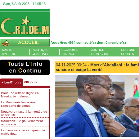
Sam, 8 Août 2026 -
14:05:14
ACCUEIL
Vous êtes 4964 connecté(s) dont 0 membre(s)
SANTÉ
POLITIQUE
ECONOMIE
JUSTICE
CULTURE
HYGIÈNE
GÉNÉRALE
FINANCE
DÉMOCRATIE
SPORTS
04-11-2025 00:24 -
Mort d’Abdallahi : la fami
suicide et exige la vérité
/30 jours
+ Lus/7 jours
Pour une retraite digne en
Mauritanie : relever...
La Mauritanie lance une
campagne de semis...
Nouakchott face à la montée de
l’insécurité...
Mauritanie : le gouvernement
renforce le...
La mémoire effacée : quand la
mairie de...