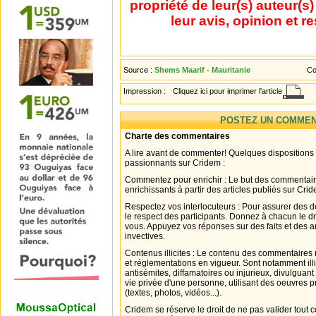
propriété de leur(s) auteur(s
leur avis, opinion et r
Source :
Shems Maarif - Mauritanie
Co
Impression :
Cliquez ici pour imprimer l'article
POSTEZ UN COMMEN
Charte des commentaires
A lire avant de commenter! Quelques dispositions
passionnants sur Cridem :
Commentez pour enrichir : Le but des commentair
enrichissants à partir des articles publiés sur Cri
Respectez vos interlocuteurs : Pour assurer des d
le respect des participants. Donnez à chacun le d
vous. Appuyez vos réponses sur des faits et des 
invectives.
Contenus illicites : Le contenu des commentaires n
et réglementations en vigueur. Sont notamment illi
antisémites, diffamatoires ou injurieux, divulguant
vie privée d'une personne, utilisant des oeuvres p
(textes, photos, vidéos...).
Cridem se réserve le droit de ne pas valider tout