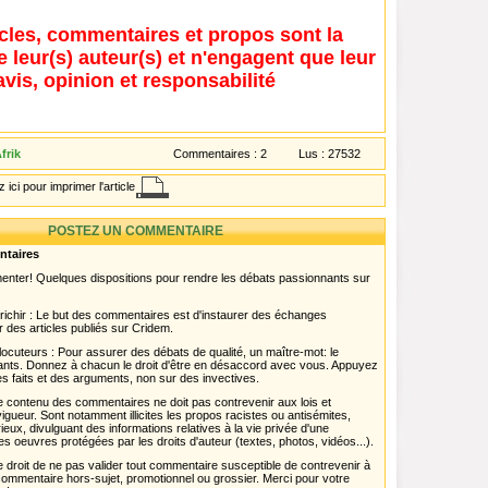
icles, commentaires et propos sont la
e leur(s) auteur(s) et n'engagent que leur
avis, opinion et responsabilité
frik
Commentaires :
2
Lus :
27532
 ici pour imprimer l'article
POSTEZ UN COMMENTAIRE
ntaires
menter! Quelques dispositions pour rendre les débats passionnants sur
chir : Le but des commentaires est d'instaurer des échanges
r des articles publiés sur Cridem.
ocuteurs : Pour assurer des débats de qualité, un maître-mot: le
pants. Donnez à chacun le droit d'être en désaccord avec vous. Appuyez
s faits et des arguments, non sur des invectives.
 Le contenu des commentaires ne doit pas contrevenir aux lois et
igueur. Sont notamment illicites les propos racistes ou antisémites,
rieux, divulguant des informations relatives à la vie privée d'une
es oeuvres protégées par les droits d'auteur (textes, photos, vidéos...).
 droit de ne pas valider tout commentaire susceptible de contrevenir à
ut commentaire hors-sujet, promotionnel ou grossier. Merci pour votre