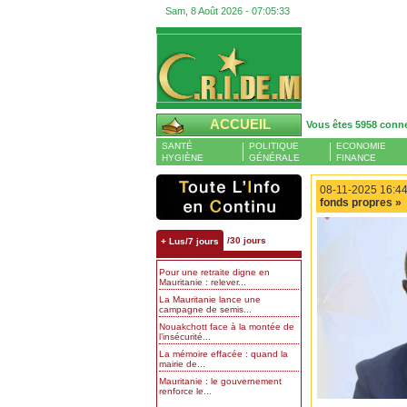
Sam, 8 Août 2026 -
07:05:34
ACCUEIL
Vous êtes 5958 conn
SANTÉ
POLITIQUE
ECONOMIE
HYGIÈNE
GÉNÉRALE
FINANCE
08-11-2025 16:44
fonds propres »
/30 jours
+ Lus/7 jours
Pour une retraite digne en
Mauritanie : relever...
La Mauritanie lance une
campagne de semis...
Nouakchott face à la montée de
l’insécurité...
La mémoire effacée : quand la
mairie de...
Mauritanie : le gouvernement
renforce le...