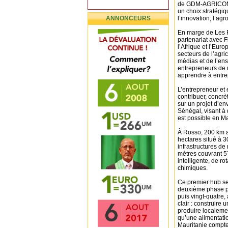
de GDM-AGRICONCE
un choix stratégiq
ANNONCEURS
l’innovation, l’agr
En marge de Les 
partenariat avec Fi
l’Afrique et l’Eur
secteurs de l’agri
médias et de l’en
entrepreneurs de n
apprendre à entr
L’entrepreneur et 
contribuer, concrè
sur un projet d’en
Sénégal, visant à
est possible en Ma
À Rosso, 200 km au
hectares situé à 
infrastructures de
mètres couvrant 5
intelligente, de ro
chimiques.
Ce premier hub se
deuxième phase pl
puis vingt-quatre,
clair : construire
produire localemen
qu’une alimentati
Mauritanie compte 