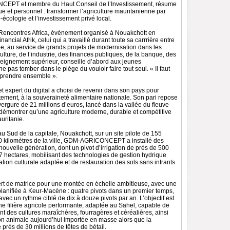
PT et membre du Haut Conseil de l’Investissement, résume
ue et personnel : transformer l’agriculture mauritanienne par
o-écologie et l’investissement privé local.
Rencontres Africa, événement organisé à Nouakchott en
nancial Afrik, celui qui a travaillé durant toute sa carrrière entre
ope, au service de grands projets de modernisation dans les
culture, de l’industrie, des finances publiques, de la banque, des
seignement supérieur, conseille d’abord aux jeunes
e pas tomber dans le piège du vouloir faire tout seul. « Il faut
eprendre ensemble ».
et expert du digital a choisi de revenir dans son pays pour
tement, à la souveraineté alimentaire nationale. Son pari repose
vergure de 21 millions d’euros, lancé dans la vallée du fleuve
 démontrer qu’une agriculture moderne, durable et compétitive
uritanie.
 Sud de la capitale, Nouakchott, sur un site pilote de 155
30 kilomètres de la ville, GDM-AGRICONCEPT a installé des
 nouvelle génération, dont un pivot d’irrigation de près de 500
7 hectares, mobilisant des technologies de gestion hydrique
tation culturale adaptée et de restauration des sols sans intrants
rt de matrice pour une montée en échelle ambitieuse, avec une
anifiée à Keur-Macène : quatre pivots dans un premier temps,
 avec un rythme ciblé de dix à douze pivots par an. L’objectif est
 une filière agricole performante, adaptée au Sahel, capable de
t des cultures maraîchères, fourragères et céréalières, ainsi
on animale aujourd’hui importée en masse alors que la
près de 30 millions de têtes de bétail.