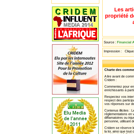
Les art
propriété d
Source :
Financial A
Impression :
Cliquez
Charte des comme
A lire avant de com
Cridem :
Commentez pour enri
enrichissants à parti
Respectez vos interl
respect des partici
vos réponses sur de
Contenus illicites :
réglementations en v
diffamatoires ou inju
personne, utilisant d
Cridem se réserve le
la loi, ainsi que to