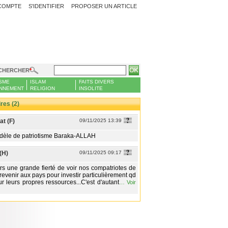
COMPTE
S'IDENTIFIER
PROPOSER UN ARTICLE
CHERCHER
SME
ISLAM
FAITS DIVERS
NNEMENT
RELIGION
INSOLITE
es (2)
t (F)
09/11/2025 13:39
dèle de patriotisme Baraka-ALLAH
(H)
09/11/2025 09:17
urs une grande fierté de voir nos compatriotes de
revenir aux pays pour investir particulièrement qd
sur leurs propres ressources...C'est d'autant
…
Voir