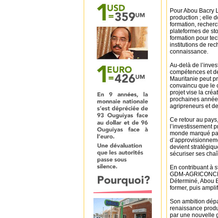
Pour Abou Bacry L
production ; elle 
formation, recherch
plateformes de st
formation pour tec
institutions de re
connaissance.
Au-delà de l’inves
compétences et de
Mauritanie peut pro
convaincu que le 
projet vise la créa
prochaines années
agripreneurs et d
Ce retour au pays,
l’investissement p
monde marqué par 
d’approvisionnemen
devient stratégiq
sécuriser ses cha
En contribuant à st
GDM-AGRICONCEPT 
Déterminé, Abou B
former, puis amplif
Son ambition dépas
renaissance produ
par une nouvelle g