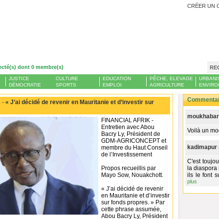
CRÉER UN 
ecté(s) dont 0 membre(s)
RE
JUSTICE
CULTURE
EDUCATION
PÊCHE, ELEVAGE
URBANI
DÉMOCRATIE
SPORTS
EMPLOI
AGRICULTURE
ENVIRO
Commentair
 -
« J’ai décidé de revenir en Mauritanie et d’investir sur
moukhabara
FINANCIAL AFRIK -
Entretien avec Abou
Voilà un mo
Bacry Ly, Président de
GDM-AGRICONCEPT et
kadimapur 
membre du Haut Conseil
de l’Investissement
C'est toujo
Propos recueillis par
la diaspora 
Mayo Sow, Nouakchott.
ils le font 
plus
« J’ai décidé de revenir
en Mauritanie et d’investir
sur fonds propres. » Par
cette phrase assumée,
Abou Bacry Ly, Président