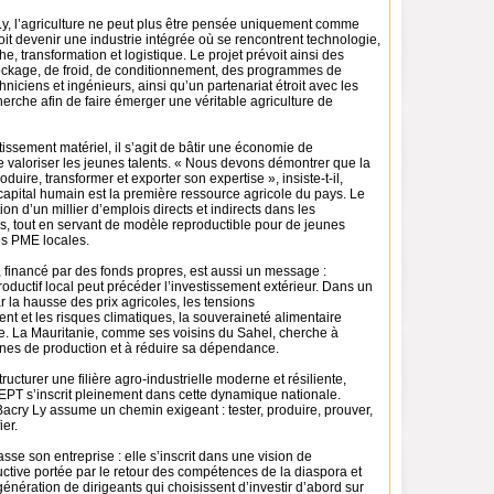
y, l’agriculture ne peut plus être pensée uniquement comme
doit devenir une industrie intégrée où se rencontrent technologie,
e, transformation et logistique. Le projet prévoit ainsi des
ockage, de froid, de conditionnement, des programmes de
hniciens et ingénieurs, ainsi qu’un partenariat étroit avec les
cherche afin de faire émerger une véritable agriculture de
tissement matériel, il s’agit de bâtir une économie de
 valoriser les jeunes talents. « Nous devons démontrer que la
duire, transformer et exporter son expertise », insiste-t-il,
capital humain est la première ressource agricole du pays. Le
tion d’un millier d’emplois directs et indirects dans les
, tout en servant de modèle reproductible pour de jeunes
es PME locales.
 financé par des fonds propres, est aussi un message :
roductif local peut précéder l’investissement extérieur. Dans un
la hausse des prix agricoles, les tensions
t et les risques climatiques, la souveraineté alimentaire
ue. La Mauritanie, comme ses voisins du Sahel, cherche à
înes de production et à réduire sa dépendance.
ructurer une filière agro-industrielle moderne et résiliente,
s’inscrit pleinement dans cette dynamique nationale.
acry Ly assume un chemin exigeant : tester, produire, prouver,
ier.
se son entreprise : elle s’inscrit dans une vision de
ctive portée par le retour des compétences de la diaspora et
énération de dirigeants qui choisissent d’investir d’abord sur