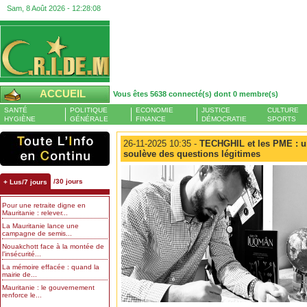
Sam, 8 Août 2026 -
12:28:09
ACCUEIL
Vous êtes 5638 connecté(s) dont 0 membre(s)
SANTÉ
POLITIQUE
ECONOMIE
JUSTICE
CULTURE
HYGIÈNE
GÉNÉRALE
FINANCE
DÉMOCRATIE
SPORTS
26-11-2025 10:35 -
TECHGHIL et les PME : un 
soulève des questions légitimes
/30 jours
+ Lus/7 jours
Pour une retraite digne en
Mauritanie : relever...
La Mauritanie lance une
campagne de semis...
Nouakchott face à la montée de
l’insécurité...
La mémoire effacée : quand la
mairie de...
Mauritanie : le gouvernement
renforce le...