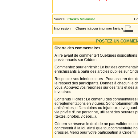
Source :
Cheikh Malainine
Co
Impression :
Cliquez ici pour imprimer l'article
POSTEZ UN COMMEN
Charte des commentaires
A lire avant de commenter! Quelques dispositions
passionnants sur Cridem :
Commentez pour enrichir : Le but des commentair
enrichissants à partir des articles publiés sur Cri
Respectez vos interlocuteurs : Pour assurer des d
le respect des participants. Donnez à chacun le d
vous. Appuyez vos réponses sur des faits et des 
invectives.
Contenus illicites : Le contenu des commentaires n
et réglementations en vigueur. Sont notamment illi
antisémites, diffamatoires ou injurieux, divulguant
vie privée d'une personne, utilisant des oeuvres p
(textes, photos, vidéos...).
Cridem se réserve le droit de ne pas valider tout
contrevenir à la loi, ainsi que tout commentaire h
grossier. Merci pour votre participation à Cridem!