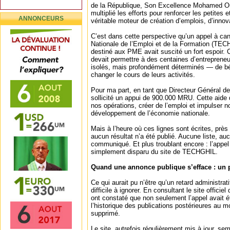
de la République, Son Excellence Mohamed Ou
multiplié les efforts pour renforcer les petites
ANNONCEURS
véritable moteur de création d’emplois, d’innova
C’est dans cette perspective qu’un appel à ca
Nationale de l’Emploi et de la Formation (TEC
destiné aux PME avait suscité un fort espoir. C
devait permettre à des centaines d’entrepren
isolés, mais profondément déterminés — de bé
changer le cours de leurs activités.
Pour ma part, en tant que Directeur Général de
sollicité un appui de 900.000 MRU. Cette aide d
nos opérations, créer de l’emploi et impulser no
développement de l’économie nationale.
Mais à l’heure où ces lignes sont écrites, près 
aucun résultat n’a été publié. Aucune liste, au
communiqué. Et plus troublant encore : l’appe
simplement disparu du site de TECHGHIL.
Quand une annonce publique s’efface : un 
Ce qui aurait pu n’être qu’un retard administrat
difficile à ignorer. En consultant le site officie
ont constaté que non seulement l’appel avait ét
l’historique des publications postérieures au mo
supprimé.
Le site, autrefois régulièrement mis à jour, se