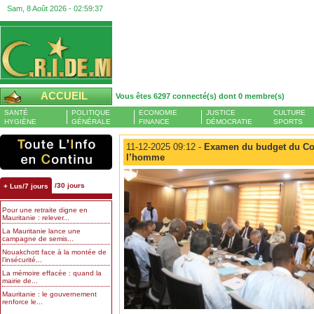
Sam, 8 Août 2026 -
02:59:37
ACCUEIL
Vous êtes 6297 connecté(s) dont 0 membre(s)
SANTÉ
POLITIQUE
ECONOMIE
JUSTICE
CULTURE
HYGIÈNE
GÉNÉRALE
FINANCE
DÉMOCRATIE
SPORTS
11-12-2025 09:12 -
Examen du budget du Com
l’homme
/30 jours
+ Lus/7 jours
Pour une retraite digne en
Mauritanie : relever...
La Mauritanie lance une
campagne de semis...
Nouakchott face à la montée de
l’insécurité...
La mémoire effacée : quand la
mairie de...
Mauritanie : le gouvernement
renforce le...