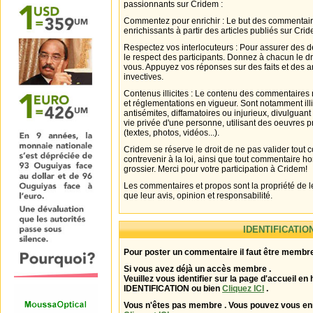
passionnants sur Cridem :
Commentez pour enrichir : Le but des commentair
enrichissants à partir des articles publiés sur Cri
Respectez vos interlocuteurs : Pour assurer des d
le respect des participants. Donnez à chacun le d
vous. Appuyez vos réponses sur des faits et des 
invectives.
Contenus illicites : Le contenu des commentaires n
et réglementations en vigueur. Sont notamment illi
antisémites, diffamatoires ou injurieux, divulguant
vie privée d'une personne, utilisant des oeuvres p
(textes, photos, vidéos...).
Cridem se réserve le droit de ne pas valider tout
contrevenir à la loi, ainsi que tout commentaire h
grossier. Merci pour votre participation à Cridem!
Les commentaires et propos sont la propriété de l
que leur avis, opinion et responsabilité.
IDENTIFICATIO
Pour poster un commentaire il faut être membre
Si vous avez déjà un accès membre .
Veuillez vous identifier sur la page d'accueil en 
IDENTIFICATION ou bien
Cliquez ICI
.
Vous n'êtes pas membre . Vous pouvez vous enr